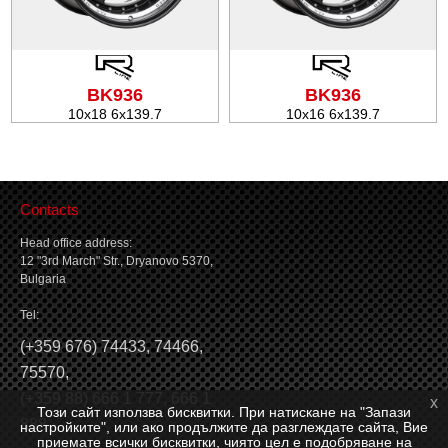
Tire balancing
BK936
BK936
10x18 6x139.7
10x16 6x139.7
Contacts
Head office address:
12 "3rd March" Str., Dryanovo 5370,
Bulgaria
Tel:
(
+359 676) 74433
,
74466
,
75570
,
(
+359 88) 666 1 777
,
666 1
x
Този сайт използва бисквитки. При натискане на "Запази
888
настройките", или ако продължите да разглеждате сайта, Вие
приемате всички бисквитки, чиято цел е подобряване на