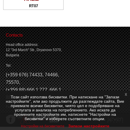
RT07
Tire balancing
Contacts
Head office address:
12 "3rd March" Str., Dryanovo 5370,
Bulgaria
Tel:
(
+359 676) 74433
,
74466
,
75570
,
(
+359 88) 666 1 777
,
666 1
x
Този сайт използва бисквитки. При натискане на "Запази
888
настройките", или ако продължите да разглеждате сайта, Вие
приемате всички бисквитки, чиято цел е подобряване на
Fax: +359 676 74546, 74466
услугата и анализа на потреблението. Ако искате да
промените настройките им, натиснете "Настройки на
e-mail:
office@borianagroup.com
бисквитки" и изберете съответните опции.
Web design and development
Запази настройките
Настройки на бисквитките