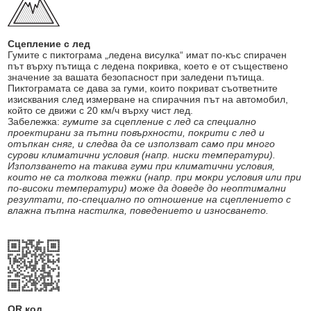
Сцепление с лед
Гумите с пиктограма „ледена висулка“ имат по-къс спирачен
път върху пътища с ледена покривка, което е от съществено
значение за вашата безопасност при заледени пътища.
Пиктограмата се дава за гуми, които покриват съответните
изисквания след измерване на спирачния път на автомобил,
който се движи с 20 км/ч върху чист лед.
Забележка:
гумите за сцепление с лед са специално
проектирани за пътни повърхности, покрити с лед и
отъпкан сняг, и следва да се използват само при много
сурови климатични условия (напр. ниски температури).
Използването на такива гуми при климатични условия,
които не са толкова тежки (напр. при мокри условия или при
по-високи температури) може да доведе до неоптимални
резултати, по-специално по отношение на сцеплението с
влажна пътна настилка, поведението и износването.
QR код