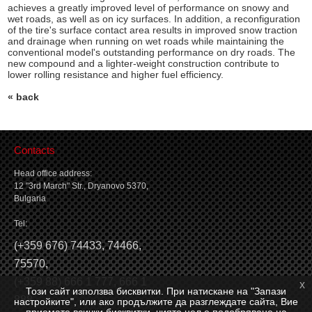
achieves a greatly improved level of performance on snowy and
wet roads, as well as on icy surfaces. In addition, a reconfiguration
of the tire's surface contact area results in improved snow traction
and drainage when running on wet roads while maintaining the
conventional model's outstanding performance on dry roads. The
new compound and a lighter-weight construction contribute to
lower rolling resistance and higher fuel efficiency.
« back
Contacts
Head office address:
12 "3rd March" Str., Dryanovo 5370,
Bulgaria
Tel:
(
+359 676) 74433
,
74466
,
75570
,
(
+359 88) 666 1 777
,
666 1
x
Този сайт използва бисквитки. При натискане на "Запази
888
настройките", или ако продължите да разглеждате сайта, Вие