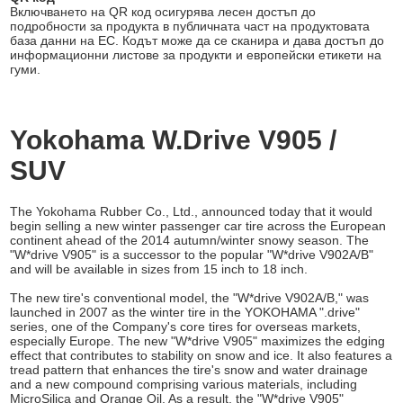
Включването на QR код осигурява лесен достъп до
подробности за продукта в публичната част на продуктовата
база данни на ЕС. Кодът може да се сканира и дава достъп до
информационни листове за продукти и европейски етикети на
гуми.
Yokohama W.Drive V905 /
SUV
The Yokohama Rubber Co., Ltd., announced today that it would
begin selling a new winter passenger car tire across the European
continent ahead of the 2014 autumn/winter snowy season. The
"W*drive V905" is a successor to the popular "W*drive V902A/B"
and will be available in sizes from 15 inch to 18 inch.
The new tire's conventional model, the "W*drive V902A/B," was
launched in 2007 as the winter tire in the YOKOHAMA ".drive"
series, one of the Company's core tires for overseas markets,
especially Europe. The new "W*drive V905" maximizes the edging
effect that contributes to stability on snow and ice. It also features a
tread pattern that enhances the tire's snow and water drainage
and a new compound comprising various materials, including
MicroSilica and Orange Oil. As a result, the "W*drive V905"