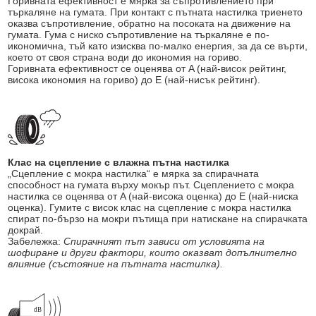
Горивната ефективност е мярка за съпротивлението при
търкаляне на гумата. При контакт с пътната настилка триенето
оказва съпротивление, обратно на посоката на движение на
гумата. Гума с ниско съпротивление на търкаляне е по-
икономична, тъй като изисква по-малко енергия, за да се върти,
което от своя страна води до икономия на гориво.
Горивната ефективност се оценява от A (най-висок рейтинг,
висока икономия на гориво) до E (най-нисък рейтинг).
Клас на сцепление с влажна пътна настилка
„Сцепление с мокра настилка“ е мярка за спирачната
способност на гумата върху мокър път. Сцеплението с мокра
настилка се оценява от A (най-висока оценка) до E (най-ниска
оценка). Гумите с висок клас на сцепление с мокра настилка
спират по-бързо на мокри пътища при натискане на спирачката
докрай.
Забележка:
Спирачният път зависи от условията на
шофиране и други фактори, които оказват допълнително
влияние (състояние на пътната настилка).