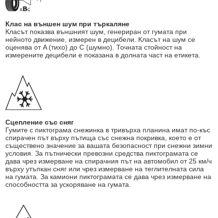
Клас на външен шум при търкаляне
Класът показва външният шум, генериран от гумата при
нейното движение, измерен в децибели. Класът на шум се
оценява от A (тихо) до C (шумно). Точната стойност на
измерените децибели е показана в долната част на етикета.
Сцепление със сняг
Гумите с пиктограма снежинка в тривърха планина имат по-къс
спирачен път върху пътища със снежна покривка, което е от
съществено значение за вашата безопасност при снежни зимни
условия. За пътнически превозни средства пиктограмата се
дава чрез измерване на спирачния път на автомобил от 25 км/ч
върху утъпкан сняг или чрез измерване на теглителната сила
на гумата. За камиони пиктограмата се дава чрез измерване на
способността за ускоряване на гумата.