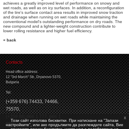
achieves a greatly improved level of performance on snowy and
wet roads, as well as on icy surfaces. In addition, a reconfiguration
of the tire's surface contact area results in improved snow traction
and drainage when running on wet roads while maintaining the
conventional model's outstanding performance on dry roads. The
new compound and a lighter-weight construction contribute to
lower rolling resistance and higher fuel efficiency.
« back
Contacts
Head office address:
12 "3rd March" Str., Dryanovo 5370,
Bulgaria
Tel:
(
+359 676) 74433
,
74466
,
75570
,
(
+359 88) 666 1 777
,
666 1
x
Този сайт използва бисквитки. При натискане на "Запази
888
настройките", или ако продължите да разглеждате сайта, Вие