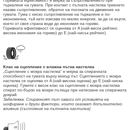
Горивната ефективност е мярка за съпротивлението при
търкаляне на гумата. При контакт с пътната настилка триенето
оказва съпротивление, обратно на посоката на движение на
гумата. Гума с ниско съпротивление на търкаляне е по-
икономична, тъй като изисква по-малко енергия, за да се върти,
което от своя страна води до икономия на гориво.
Горивната ефективност се оценява от A (най-висок рейтинг,
висока икономия на гориво) до E (най-нисък рейтинг).
Клас на сцепление с влажна пътна настилка
„Сцепление с мокра настилка“ е мярка за спирачната
способност на гумата върху мокър път. Сцеплението с мокра
настилка се оценява от A (най-висока оценка) до E (най-ниска
оценка). Гумите с висок клас на сцепление с мокра настилка
спират по-бързо на мокри пътища при натискане на спирачката
докрай.
Забележка:
Спирачният път зависи от условията на
шофиране и други фактори, които оказват допълнително
влияние (състояние на пътната настилка).