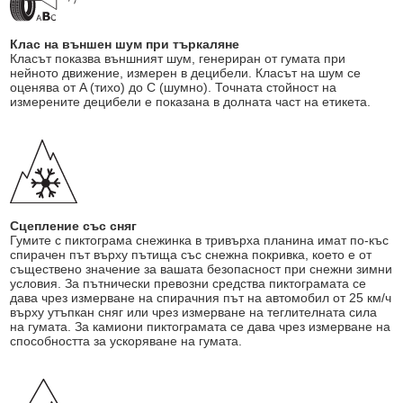
Клас на външен шум при търкаляне
Класът показва външният шум, генериран от гумата при
нейното движение, измерен в децибели. Класът на шум се
оценява от A (тихо) до C (шумно). Точната стойност на
измерените децибели е показана в долната част на етикета.
Сцепление със сняг
Гумите с пиктограма снежинка в тривърха планина имат по-къс
спирачен път върху пътища със снежна покривка, което е от
съществено значение за вашата безопасност при снежни зимни
условия. За пътнически превозни средства пиктограмата се
дава чрез измерване на спирачния път на автомобил от 25 км/ч
върху утъпкан сняг или чрез измерване на теглителната сила
на гумата. За камиони пиктограмата се дава чрез измерване на
способността за ускоряване на гумата.