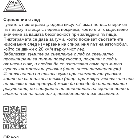
Сцепление с лед
Гумите с пиктограма „ледена висулка“ имат по-къс спирачен
път върху пътища с ледена покривка, което е от съществено
значение за вашата безопасност при заледени пътища.
Пиктограмата се дава за гуми, които покриват съответните
изисквания след измерване на спирачния път на автомобил,
който се движи с 20 км/ч върху чист лед.
Забележка:
гумите за сцепление с лед са специално
проектирани за пътни повърхности, покрити с лед и
отъпкан сняг, и следва да се използват само при много
сурови климатични условия (напр. ниски температури).
Използването на такива гуми при климатични условия,
които не са толкова тежки (напр. при мокри условия или при
по-високи температури) може да доведе до неоптимални
резултати, по-специално по отношение на сцеплението с
влажна пътна настилка, поведението и износването.
QR код