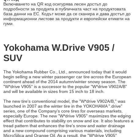
Включването на QR код осигурява лесен достъп до
подробности за продукта в публичната част на продуктовата
база данни на ЕС. Кодът може да се сканира и дава достъп до
информационни листове за продукти и европейски етикети на
гуми.
Yokohama W.Drive V905 /
SUV
The Yokohama Rubber Co., Ltd., announced today that it would
begin selling a new winter passenger car tire across the European
continent ahead of the 2014 autumn/winter snowy season. The
"W*drive V905" is a successor to the popular "W*drive V902A/B"
and will be available in sizes from 15 inch to 18 inch.
The new tire's conventional model, the "W*drive V902A/B," was
launched in 2007 as the winter tire in the YOKOHAMA ".drive"
series, one of the Company's core tires for overseas markets,
especially Europe. The new "W*drive V905" maximizes the edging
effect that contributes to stability on snow and ice. It also features a
tread pattern that enhances the tire's snow and water drainage
and a new compound comprising various materials, including
MicroSilica and Orange Oil. As a result, the "W*drive V905"