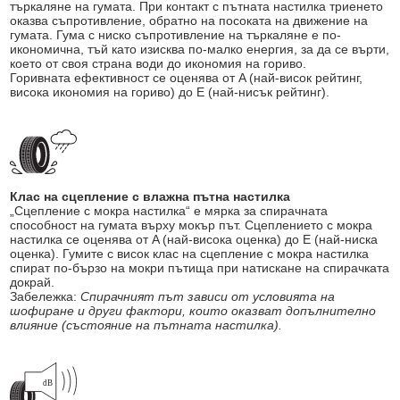
търкаляне на гумата. При контакт с пътната настилка триенето
оказва съпротивление, обратно на посоката на движение на
гумата. Гума с ниско съпротивление на търкаляне е по-
икономична, тъй като изисква по-малко енергия, за да се върти,
което от своя страна води до икономия на гориво.
Горивната ефективност се оценява от A (най-висок рейтинг,
висока икономия на гориво) до E (най-нисък рейтинг).
Клас на сцепление с влажна пътна настилка
„Сцепление с мокра настилка“ е мярка за спирачната
способност на гумата върху мокър път. Сцеплението с мокра
настилка се оценява от A (най-висока оценка) до E (най-ниска
оценка). Гумите с висок клас на сцепление с мокра настилка
спират по-бързо на мокри пътища при натискане на спирачката
докрай.
Забележка:
Спирачният път зависи от условията на
шофиране и други фактори, които оказват допълнително
влияние (състояние на пътната настилка).