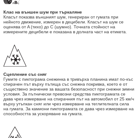
Клас на външен шум при търкаляне
Класът показва външният шум, генериран от гумата при
нейното движение, измерен в децибели. Класът на шум се
оценява от A (тихо) до C (шумно). Точната стойност на
измерените децибели е показана в долната част на етикета.
Сцепление със сняг
Гумите с пиктограма снежинка в тривърха планина имат по-къс
спирачен път върху пътища със снежна покривка, което е от
съществено значение за вашата безопасност при снежни зимни
условия. За пътнически превозни средства пиктограмата се
дава чрез измерване на спирачния път на автомобил от 25 км/ч
върху утъпкан сняг или чрез измерване на теглителната сила
на гумата. За камиони пиктограмата се дава чрез измерване на
способността за ускоряване на гумата.