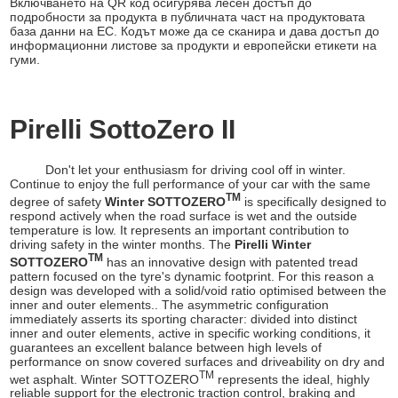
Включването на QR код осигурява лесен достъп до
подробности за продукта в публичната част на продуктовата
база данни на ЕС. Кодът може да се сканира и дава достъп до
информационни листове за продукти и европейски етикети на
гуми.
Pirelli SottoZero II
Don't let your enthusiasm for driving cool off in winter.
Continue to enjoy the full performance of your car with the same
TM
degree of safety
Winter SOTTOZERO
is specifically designed to
respond actively when the road surface is wet and the outside
temperature is low. It represents an important contribution to
driving safety in the winter months. The
Pirelli Winter
TM
SOTTOZERO
has an innovative design with patented tread
pattern focused on the tyre's dynamic footprint. For this reason a
design was developed with a solid/void ratio optimised between the
inner and outer elements.. The asymmetric configuration
immediately asserts its sporting character: divided into distinct
inner and outer elements, active in specific working conditions, it
guarantees an excellent balance between high levels of
performance on snow covered surfaces and driveability on dry and
TM
wet asphalt. Winter SOTTOZERO
represents the ideal, highly
reliable support for the electronic traction control, braking and