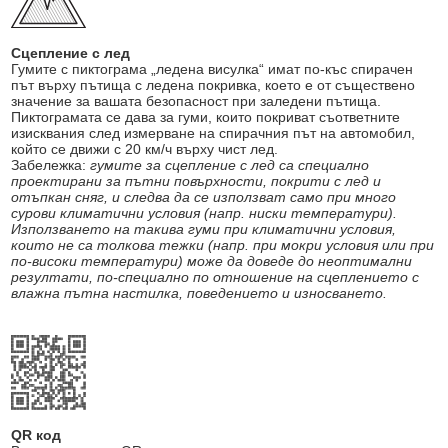
Сцепление с лед
Гумите с пиктограма „ледена висулка“ имат по-къс спирачен
път върху пътища с ледена покривка, което е от съществено
значение за вашата безопасност при заледени пътища.
Пиктограмата се дава за гуми, които покриват съответните
изисквания след измерване на спирачния път на автомобил,
който се движи с 20 км/ч върху чист лед.
Забележка:
гумите за сцепление с лед са специално
проектирани за пътни повърхности, покрити с лед и
отъпкан сняг, и следва да се използват само при много
сурови климатични условия (напр. ниски температури).
Използването на такива гуми при климатични условия,
които не са толкова тежки (напр. при мокри условия или при
по-високи температури) може да доведе до неоптимални
резултати, по-специално по отношение на сцеплението с
влажна пътна настилка, поведението и износването.
QR код