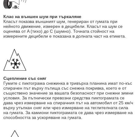
Клас на външен шум при търкаляне
Класът показва външният шум, генериран от гумата при
нейното движение, измерен в децибели. Класът на шум се
оценява от A (тихо) до C (шумно). Точната стойност на
измерените децибели е показана в долната част на етикета.
Сцепление със сняг
Гумите с пиктограма снежинка в тривърха планина имат по-къс
спирачен път върху пътища със снежна покривка, което е от
съществено значение за вашата безопасност при снежни зимни
условия. За пътнически превозни средства пиктограмата се
дава чрез измерване на спирачния път на автомобил от 25 км/ч
върху утъпкан сняг или чрез измерване на теглителната сила
на гумата. За камиони пиктограмата се дава чрез измерване на
способността за ускоряване на гумата.