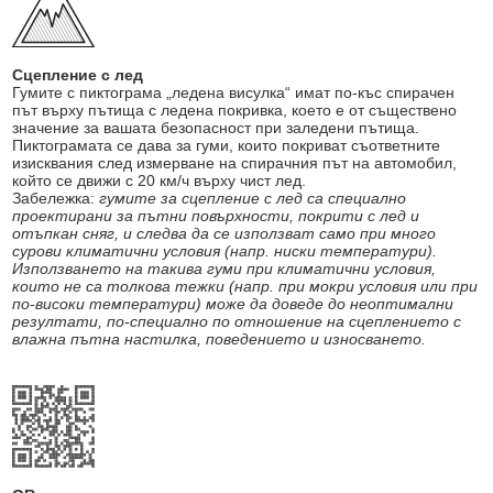
Сцепление с лед
Гумите с пиктограма „ледена висулка“ имат по-къс спирачен
път върху пътища с ледена покривка, което е от съществено
значение за вашата безопасност при заледени пътища.
Пиктограмата се дава за гуми, които покриват съответните
изисквания след измерване на спирачния път на автомобил,
който се движи с 20 км/ч върху чист лед.
Забележка:
гумите за сцепление с лед са специално
проектирани за пътни повърхности, покрити с лед и
отъпкан сняг, и следва да се използват само при много
сурови климатични условия (напр. ниски температури).
Използването на такива гуми при климатични условия,
които не са толкова тежки (напр. при мокри условия или при
по-високи температури) може да доведе до неоптимални
резултати, по-специално по отношение на сцеплението с
влажна пътна настилка, поведението и износването.