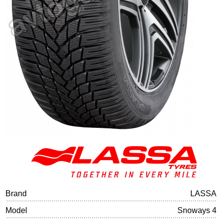
Tire balancing
Brand
LASSA
Model
Snoways 4