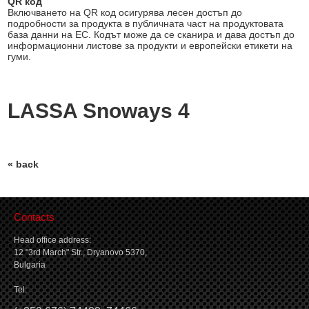
QR код
Включването на QR код осигурява лесен достъп до
подробности за продукта в публичната част на продуктовата
база данни на ЕС. Кодът може да се сканира и дава достъп до
информационни листове за продукти и европейски етикети на
гуми.
LASSA Snoways 4
« back
Contacts
Head office address:
12 "3rd March" Str., Dryanovo 5370,
Bulgaria
Tel: