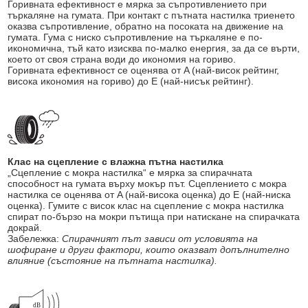
Горивната ефективност е мярка за съпротивлението при
търкаляне на гумата. При контакт с пътната настилка триенето
оказва съпротивление, обратно на посоката на движение на
гумата. Гума с ниско съпротивление на търкаляне е по-
икономична, тъй като изисква по-малко енергия, за да се върти,
което от своя страна води до икономия на гориво.
Горивната ефективност се оценява от A (най-висок рейтинг,
висока икономия на гориво) до E (най-нисък рейтинг).
Клас на сцепление с влажна пътна настилка
„Сцепление с мокра настилка“ е мярка за спирачната
способност на гумата върху мокър път. Сцеплението с мокра
настилка се оценява от A (най-висока оценка) до E (най-ниска
оценка). Гумите с висок клас на сцепление с мокра настилка
спират по-бързо на мокри пътища при натискане на спирачката
докрай.
Забележка:
Спирачният път зависи от условията на
шофиране и други фактори, които оказват допълнително
влияние (състояние на пътната настилка).