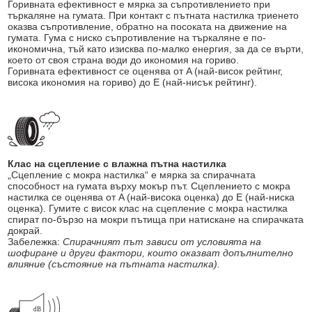
Горивната ефективност е мярка за съпротивлението при
търкаляне на гумата. При контакт с пътната настилка триенето
оказва съпротивление, обратно на посоката на движение на
гумата. Гума с ниско съпротивление на търкаляне е по-
икономична, тъй като изисква по-малко енергия, за да се върти,
което от своя страна води до икономия на гориво.
Горивната ефективност се оценява от A (най-висок рейтинг,
висока икономия на гориво) до E (най-нисък рейтинг).
Клас на сцепление с влажна пътна настилка
„Сцепление с мокра настилка“ е мярка за спирачната
способност на гумата върху мокър път. Сцеплението с мокра
настилка се оценява от A (най-висока оценка) до E (най-ниска
оценка). Гумите с висок клас на сцепление с мокра настилка
спират по-бързо на мокри пътища при натискане на спирачката
докрай.
Забележка:
Спирачният път зависи от условията на
шофиране и други фактори, които оказват допълнително
влияние (състояние на пътната настилка).