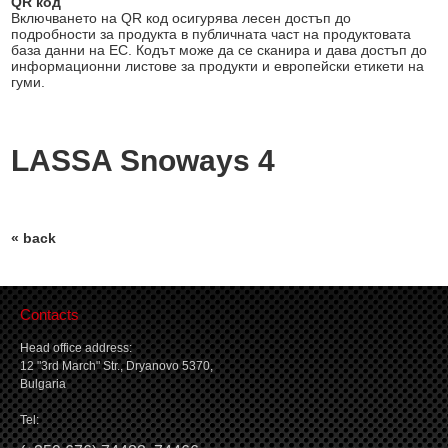
QR код
Включването на QR код осигурява лесен достъп до
подробности за продукта в публичната част на продуктовата
база данни на ЕС. Кодът може да се сканира и дава достъп до
информационни листове за продукти и европейски етикети на
гуми.
LASSA Snoways 4
« back
Contacts
Head office address:
12 "3rd March" Str., Dryanovo 5370,
Bulgaria
Tel: