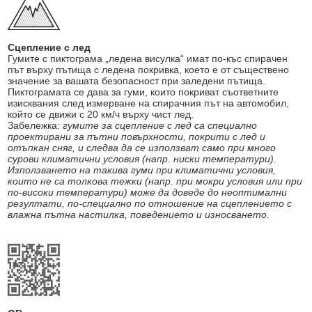
Сцепление с лед
Гумите с пиктограма „ледена висулка“ имат по-къс спирачен
път върху пътища с ледена покривка, което е от съществено
значение за вашата безопасност при заледени пътища.
Пиктограмата се дава за гуми, които покриват съответните
изисквания след измерване на спирачния път на автомобил,
който се движи с 20 км/ч върху чист лед.
Забележка:
гумите за сцепление с лед са специално
проектирани за пътни повърхности, покрити с лед и
отъпкан сняг, и следва да се използват само при много
сурови климатични условия (напр. ниски температури).
Използването на такива гуми при климатични условия,
които не са толкова тежки (напр. при мокри условия или при
по-високи температури) може да доведе до неоптимални
резултати, по-специално по отношение на сцеплението с
влажна пътна настилка, поведението и износването.