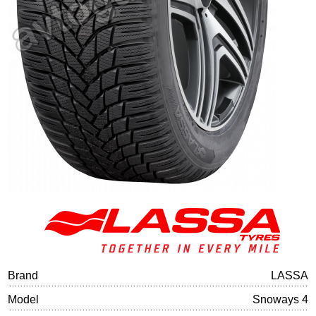
Tire balancing
Brand
LASSA
Model
Snoways 4