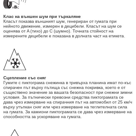
Клас на външен шум при търкаляне
Класът показва външният шум, генериран от гумата при
нейното движение, измерен в децибели. Класът на шум се
оценява от A (тихо) до C (шумно). Точната стойност на
измерените децибели е показана в долната част на етикета.
Сцепление със сняг
Гумите с пиктограма снежинка в тривърха планина имат по-къс
спирачен път върху пътища със снежна покривка, което е от
съществено значение за вашата безопасност при снежни зимни
условия. За пътнически превозни средства пиктограмата се
дава чрез измерване на спирачния път на автомобил от 25 км/ч
върху утъпкан сняг или чрез измерване на теглителната сила
на гумата. За камиони пиктограмата се дава чрез измерване на
способността за ускоряване на гумата.