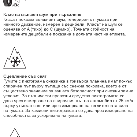
Клас на външен шум при търкаляне
Класът показва външният шум, генериран от гумата при
нейното движение, измерен в децибели. Класът на шум се
оценява от A (тихо) до C (шумно). Точната стойност на
измерените децибели е показана в долната част на етикета.
Сцепление със сняг
Гумите с пиктограма снежинка в тривърха планина имат по-къс
спирачен път върху пътища със снежна покривка, което е от
съществено значение за вашата безопасност при снежни зимни
условия. За пътнически превозни средства пиктограмата се
дава чрез измерване на спирачния път на автомобил от 25 км/ч
върху утъпкан сняг или чрез измерване на теглителната сила
на гумата. За камиони пиктограмата се дава чрез измерване на
способността за ускоряване на гумата.