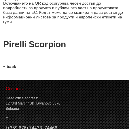
Включването на QR код осигурява лесен достъп до
подробности за продукта в публичната част на продуктовата
база данни на ЕС. Кодът може да се сканира и дава достъп до
информационни листове за продукти и европейски етикети на
гуми.
Pirelli Scorpion
« back
Contacts
Head office address:
12 "3rd March" Str., Dryanovo 5370,
Bulgaria
Tel:
(
+359 676) 74433
,
74466
,