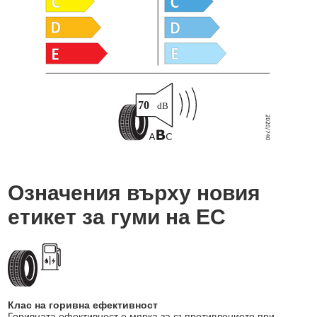
Означения върху новия
етикет за гуми на ЕС
Клас на горивна ефективност
Горивната ефективност е мярка за съпротивлението при