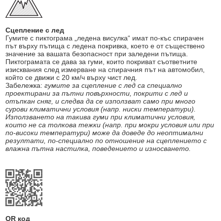
Сцепление с лед
Гумите с пиктограма „ледена висулка“ имат по-къс спирачен
път върху пътища с ледена покривка, което е от съществено
значение за вашата безопасност при заледени пътища.
Пиктограмата се дава за гуми, които покриват съответните
изисквания след измерване на спирачния път на автомобил,
който се движи с 20 км/ч върху чист лед.
Забележка:
гумите за сцепление с лед са специално
проектирани за пътни повърхности, покрити с лед и
отъпкан сняг, и следва да се използват само при много
сурови климатични условия (напр. ниски температури).
Използването на такива гуми при климатични условия,
които не са толкова тежки (напр. при мокри условия или при
по-високи температури) може да доведе до неоптимални
резултати, по-специално по отношение на сцеплението с
влажна пътна настилка, поведението и износването.
QR код