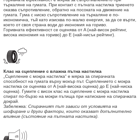
търкаляне на гумата. При контакт с пътната настилка триенето
оказва съпротивление, обратно на посоката на движение на
гумата. Гума с ниско съпротивление на търкаляне е по-
икономична, тъй като изисква по-малко енергия, за да се върти,
което от своя страна води до икономия на гориво.
Горивната ефективност се оценява от A (най-висок рейтинг,
висока икономия на гориво) до E (най-нисък рейтинг).
Клас на сцепление с влажна пътна настилка
„Сцепление с мокра настилка“ е мярка за спирачната
способност на гумата върху мокър път. Сцеплението с мокра
настилка се оценява от A (най-висока оценка) до E (най-ниска
оценка). Гумите с висок клас на сцепление с мокра настилка
спират по-бързо на мокри пътища при натискане на спирачката
докрай.
Забележка:
Спирачният път зависи от условията на
шофиране и други фактори, които оказват допълнително
влияние (състояние на пътната настилка).