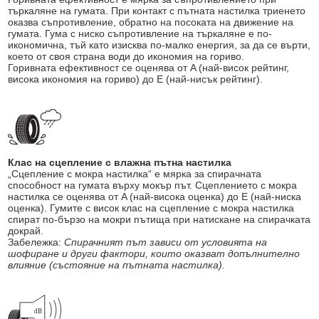
търкаляне на гумата. При контакт с пътната настилка триенето
оказва съпротивление, обратно на посоката на движение на
гумата. Гума с ниско съпротивление на търкаляне е по-
икономична, тъй като изисква по-малко енергия, за да се върти,
което от своя страна води до икономия на гориво.
Горивната ефективност се оценява от A (най-висок рейтинг,
висока икономия на гориво) до E (най-нисък рейтинг).
Клас на сцепление с влажна пътна настилка
„Сцепление с мокра настилка“ е мярка за спирачната
способност на гумата върху мокър път. Сцеплението с мокра
настилка се оценява от A (най-висока оценка) до E (най-ниска
оценка). Гумите с висок клас на сцепление с мокра настилка
спират по-бързо на мокри пътища при натискане на спирачката
докрай.
Забележка:
Спирачният път зависи от условията на
шофиране и други фактори, които оказват допълнително
влияние (състояние на пътната настилка).