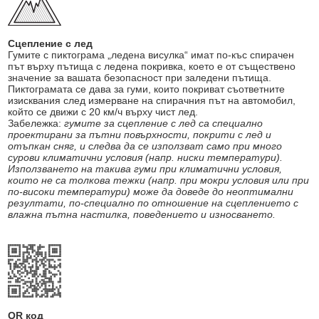
Сцепление с лед
Гумите с пиктограма „ледена висулка“ имат по-къс спирачен
път върху пътища с ледена покривка, което е от съществено
значение за вашата безопасност при заледени пътища.
Пиктограмата се дава за гуми, които покриват съответните
изисквания след измерване на спирачния път на автомобил,
който се движи с 20 км/ч върху чист лед.
Забележка:
гумите за сцепление с лед са специално
проектирани за пътни повърхности, покрити с лед и
отъпкан сняг, и следва да се използват само при много
сурови климатични условия (напр. ниски температури).
Използването на такива гуми при климатични условия,
които не са толкова тежки (напр. при мокри условия или при
по-високи температури) може да доведе до неоптимални
резултати, по-специално по отношение на сцеплението с
влажна пътна настилка, поведението и износването.
QR код