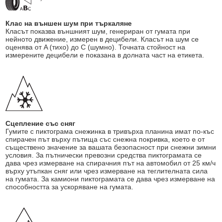
Клас на външен шум при търкаляне
Класът показва външният шум, генериран от гумата при
нейното движение, измерен в децибели. Класът на шум се
оценява от A (тихо) до C (шумно). Точната стойност на
измерените децибели е показана в долната част на етикета.
Сцепление със сняг
Гумите с пиктограма снежинка в тривърха планина имат по-къс
спирачен път върху пътища със снежна покривка, което е от
съществено значение за вашата безопасност при снежни зимни
условия. За пътнически превозни средства пиктограмата се
дава чрез измерване на спирачния път на автомобил от 25 км/ч
върху утъпкан сняг или чрез измерване на теглителната сила
на гумата. За камиони пиктограмата се дава чрез измерване на
способността за ускоряване на гумата.