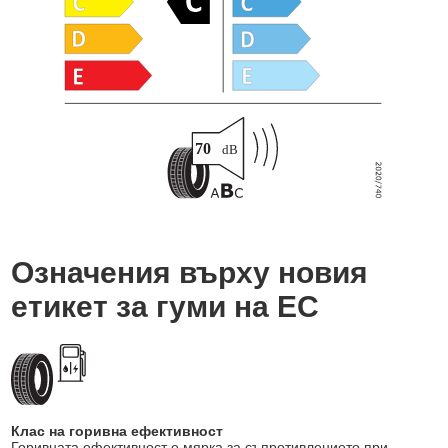
Означения върху новия
етикет за гуми на ЕС
Клас на горивна ефективност
Горивната ефективност е мярка за съпротивлението при