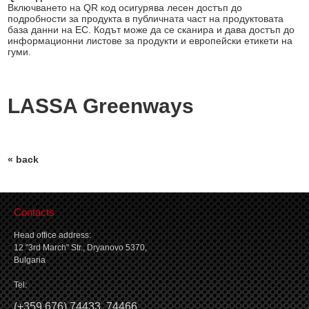
Включването на QR код осигурява лесен достъп до
подробности за продукта в публичната част на продуктовата
база данни на ЕС. Кодът може да се сканира и дава достъп до
информационни листове за продукти и европейски етикети на
гуми.
LASSA Greenways
« back
Contacts
Head office address:
12 "3rd March" Str., Dryanovo 5370,
Bulgaria
Tel:
(
+359 676) 74433
,
74466
,