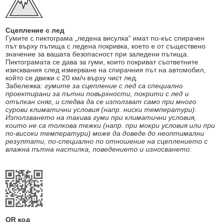
Сцепление с лед
Гумите с пиктограма „ледена висулка“ имат по-къс спирачен
път върху пътища с ледена покривка, което е от съществено
значение за вашата безопасност при заледени пътища.
Пиктограмата се дава за гуми, които покриват съответните
изисквания след измерване на спирачния път на автомобил,
който се движи с 20 км/ч върху чист лед.
Забележка:
гумите за сцепление с лед са специално
проектирани за пътни повърхности, покрити с лед и
отъпкан сняг, и следва да се използват само при много
сурови климатични условия (напр. ниски температури).
Използването на такива гуми при климатични условия,
които не са толкова тежки (напр. при мокри условия или при
по-високи температури) може да доведе до неоптимални
резултати, по-специално по отношение на сцеплението с
влажна пътна настилка, поведението и износването.
QR код