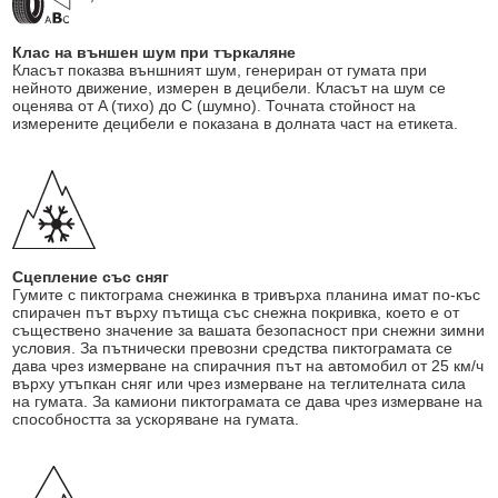
Клас на външен шум при търкаляне
Класът показва външният шум, генериран от гумата при
нейното движение, измерен в децибели. Класът на шум се
оценява от A (тихо) до C (шумно). Точната стойност на
измерените децибели е показана в долната част на етикета.
Сцепление със сняг
Гумите с пиктограма снежинка в тривърха планина имат по-къс
спирачен път върху пътища със снежна покривка, което е от
съществено значение за вашата безопасност при снежни зимни
условия. За пътнически превозни средства пиктограмата се
дава чрез измерване на спирачния път на автомобил от 25 км/ч
върху утъпкан сняг или чрез измерване на теглителната сила
на гумата. За камиони пиктограмата се дава чрез измерване на
способността за ускоряване на гумата.