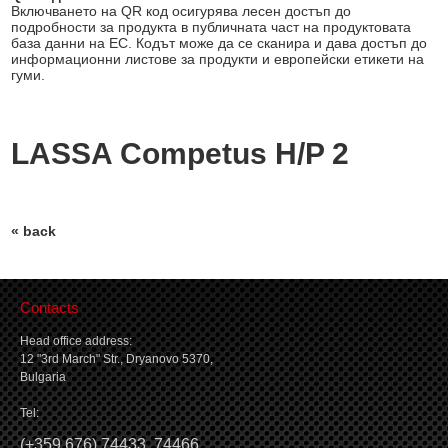
Включването на QR код осигурява лесен достъп до
подробности за продукта в публичната част на продуктовата
база данни на ЕС. Кодът може да се сканира и дава достъп до
информационни листове за продукти и европейски етикети на
гуми.
LASSA Competus H/P 2
« back
Contacts
Head office address:
12 "3rd March" Str., Dryanovo 5370,
Bulgaria
Tel:
(
+359 676) 74433
,
74466
,