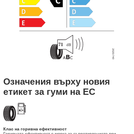
Означения върху новия
етикет за гуми на ЕС
Клас на горивна ефективност
Горивната ефективност е мярка за съпротивлението при