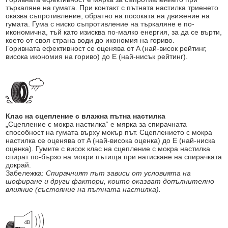
търкаляне на гумата. При контакт с пътната настилка триенето
оказва съпротивление, обратно на посоката на движение на
гумата. Гума с ниско съпротивление на търкаляне е по-
икономична, тъй като изисква по-малко енергия, за да се върти,
което от своя страна води до икономия на гориво.
Горивната ефективност се оценява от A (най-висок рейтинг,
висока икономия на гориво) до E (най-нисък рейтинг).
Клас на сцепление с влажна пътна настилка
„Сцепление с мокра настилка“ е мярка за спирачната
способност на гумата върху мокър път. Сцеплението с мокра
настилка се оценява от A (най-висока оценка) до E (най-ниска
оценка). Гумите с висок клас на сцепление с мокра настилка
спират по-бързо на мокри пътища при натискане на спирачката
докрай.
Забележка:
Спирачният път зависи от условията на
шофиране и други фактори, които оказват допълнително
влияние (състояние на пътната настилка).