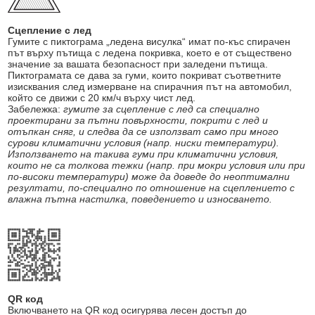
Сцепление с лед
Гумите с пиктограма „ледена висулка“ имат по-къс спирачен
път върху пътища с ледена покривка, което е от съществено
значение за вашата безопасност при заледени пътища.
Пиктограмата се дава за гуми, които покриват съответните
изисквания след измерване на спирачния път на автомобил,
който се движи с 20 км/ч върху чист лед.
Забележка:
гумите за сцепление с лед са специално
проектирани за пътни повърхности, покрити с лед и
отъпкан сняг, и следва да се използват само при много
сурови климатични условия (напр. ниски температури).
Използването на такива гуми при климатични условия,
които не са толкова тежки (напр. при мокри условия или при
по-високи температури) може да доведе до неоптимални
резултати, по-специално по отношение на сцеплението с
влажна пътна настилка, поведението и износването.
QR код
Включването на QR код осигурява лесен достъп до