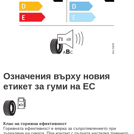
Означения върху новия
етикет за гуми на ЕС
Клас на горивна ефективност
Горивната ефективност е мярка за съпротивлението при
търкаляне на гумата. При контакт с пътната настилка триенето