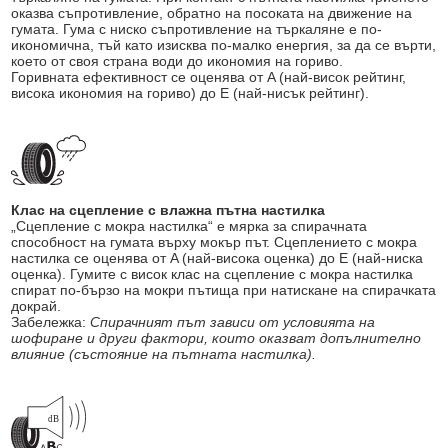
оказва съпротивление, обратно на посоката на движение на
гумата. Гума с ниско съпротивление на търкаляне е по-
икономична, тъй като изисква по-малко енергия, за да се върти,
което от своя страна води до икономия на гориво.
Горивната ефективност се оценява от A (най-висок рейтинг,
висока икономия на гориво) до E (най-нисък рейтинг).
Клас на сцепление с влажна пътна настилка
„Сцепление с мокра настилка“ е мярка за спирачната
способност на гумата върху мокър път. Сцеплението с мокра
настилка се оценява от A (най-висока оценка) до E (най-ниска
оценка). Гумите с висок клас на сцепление с мокра настилка
спират по-бързо на мокри пътища при натискане на спирачката
докрай.
Забележка:
Спирачният път зависи от условията на
шофиране и други фактори, които оказват допълнително
влияние (състояние на пътната настилка).