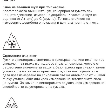
Клас на външен шум при търкаляне
Класът показва външният шум, генериран от гумата при
нейното движение, измерен в децибели. Класът на шум се
оценява от A (тихо) до C (шумно). Точната стойност на
измерените децибели е показана в долната част на етикета.
Сцепление със сняг
Гумите с пиктограма снежинка в тривърха планина имат по-къс
спирачен път върху пътища със снежна покривка, което е от
съществено значение за вашата безопасност при снежни зимни
условия. За пътнически превозни средства пиктограмата се
дава чрез измерване на спирачния път на автомобил от 25 км/ч
върху утъпкан сняг или чрез измерване на теглителната сила
на гумата. За камиони пиктограмата се дава чрез измерване на
способността за ускоряване на гумата.