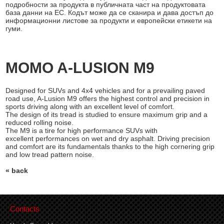
подробности за продукта в публичната част на продуктовата
база данни на ЕС. Кодът може да се сканира и дава достъп до
информационни листове за продукти и европейски етикети на
гуми.
MOMO A-LUSION M9
Designed for SUVs and 4x4 vehicles and for a prevailing paved
road use, A-Lusion M9 offers the highest control and precision in
sports driving along with an excellent level of comfort.
The design of its tread is studied to ensure maximum grip and a
reduced rolling noise.
The M9 is a tire for high performance SUVs with
excellent performances on wet and dry asphalt. Driving precision
and comfort are its fundamentals thanks to the high cornering grip
and low tread pattern noise.
« back
Contacts