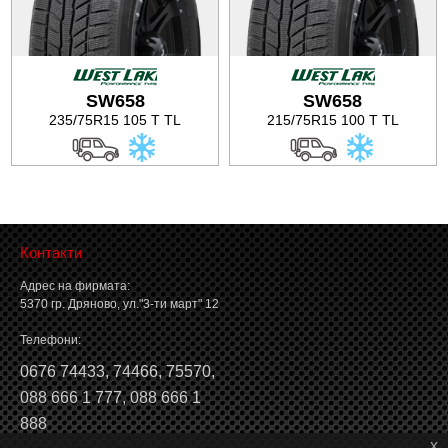
SW658
SW658
235/75R15 105 T TL
215/75R15 100 T TL
Контакти
Адрес на фирмата:
5370 гр. Дряново, ул."3-ти март" 12
Телефони:
0676 74433
,
74466
,
75570
,
088 666 1 777
,
088 666 1
888
x