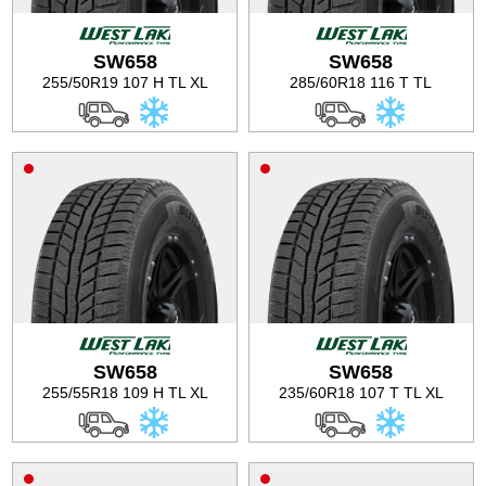
Баланс на автомобилните гуми
SW658
SW658
255/50R19 107 H TL XL
285/60R18 116 T TL
SW658
SW658
255/55R18 109 H TL XL
235/60R18 107 T TL XL