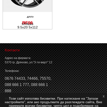
Баланс на автомобилните гуми
RF06
9.5x20 5x112
Контакти
Адрес на фирмата:
5370 гр. Дряново, ул."3-ти март" 12
Телефони:
0676 74433
,
74466
,
75570
,
088 666 1 777
,
088 666 1
888
x
Този сайт използва бисквитки. При натискане на "Запази
Факс: 0676 74546, 74466
настройките", или ако продължите да разглеждате сайта, Вие
приемате всички бисквитки, чиято цел е подобряване на