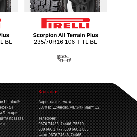
Plus
Scorpion All Terrain Plus
XL BL
235/70R16 106 T TL BL
Контакти
е Ultralux®
Адрес на фирмата:
ефенди
5370 гр. Дряново, ул."3-ти март" 12
м България
щита правата
Телефони:
лите
0676 74433, 74466, 75570,
088 666 1 777, 088 666 1 888
Факс: 0676 74546, 74466