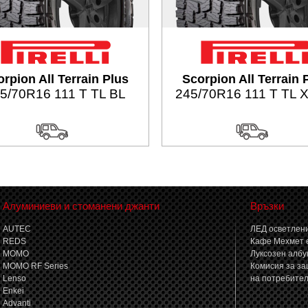
rpion All Terrain Plus
Scorpion All Terrain 
5/70R16 111 T TL BL
245/70R16 111 T TL 
Алуминиеви и стоманени джанти
Връзки
AUTEC
ЛЕД осветлени
REDS
Кафе Мехмет 
MOMO
Луксозен албу
MOMO RF Series
Комисия за за
Lenso
на потребите
Enkei
Advanti