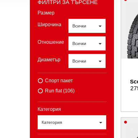
ФИЛТРИ ЗА ТЪРСЕНЕ
Размер
Широчина
Всички
Отношение
Всички
Диаметър
Всички
Спорт пакет
Sco
27
Run flat (106)
Категория
Категория