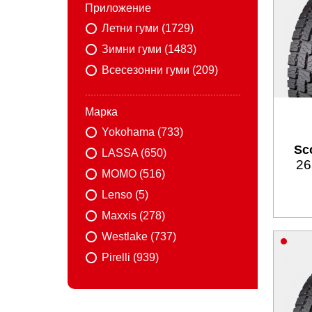
Приложение
Летни гуми (1729)
Зимни гуми (1483)
Всесезонни гуми (209)
Марка
Yokohama (733)
Sco
LASSA (650)
26
MOMO (516)
Lenso (5)
Maxxis (278)
Westlake (737)
Pirelli (939)