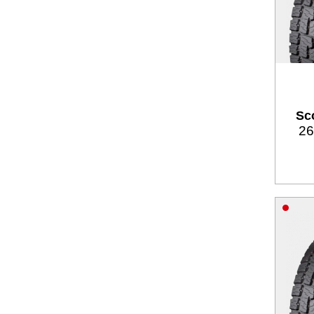
Sco
26