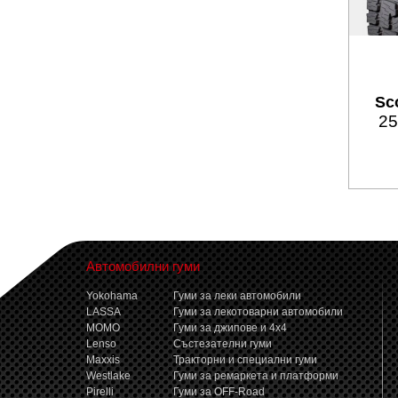
Sco
25
Автомобилни гуми
Yokohama
Гуми за леки автомобили
LASSA
Гуми за лекотоварни автомобили
MOMO
Гуми за джипове и 4x4
Lenso
Състезателни гуми
Maxxis
Тракторни и специални гуми
Westlake
Гуми за ремаркета и платформи
Pirelli
Гуми за OFF-Road