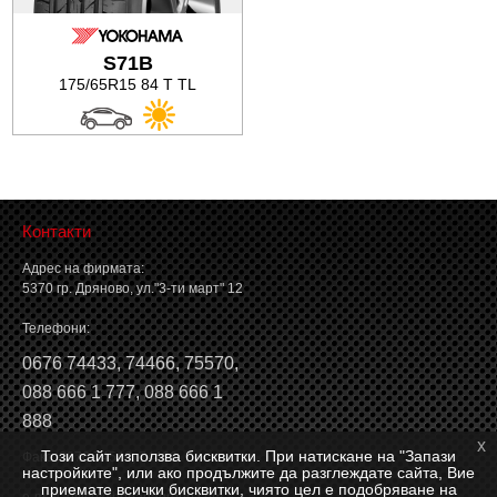
Баланс на автомобилните гуми
S71B
175/65R15 84 T TL
Контакти
Адрес на фирмата:
5370 гр. Дряново, ул."3-ти март" 12
Телефони:
0676 74433
,
74466
,
75570
,
088 666 1 777
,
088 666 1
888
x
Този сайт използва бисквитки. При натискане на "Запази
Факс: 0676 74546, 74466
настройките", или ако продължите да разглеждате сайта, Вие
приемате всички бисквитки, чиято цел е подобряване на