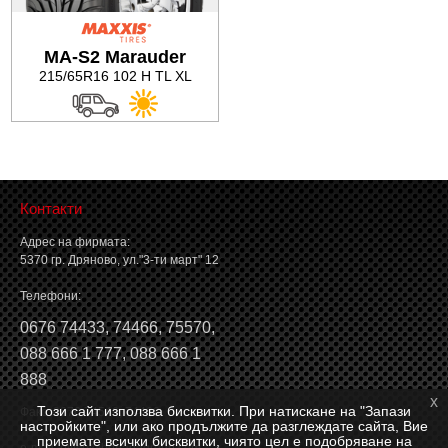
Баланс на автомобилните гуми
MA-S2 Marauder
215/65R16 102 H TL XL
Контакти
Адрес на фирмата:
5370 гр. Дряново, ул."3-ти март" 12
Телефони:
0676 74433
,
74466
,
75570
,
088 666 1 777
,
088 666 1
888
x
Този сайт използва бисквитки. При натискане на "Запази
Факс: 0676 74546, 74466
настройките", или ако продължите да разглеждате сайта, Вие
приемате всички бисквитки, чиято цел е подобряване на