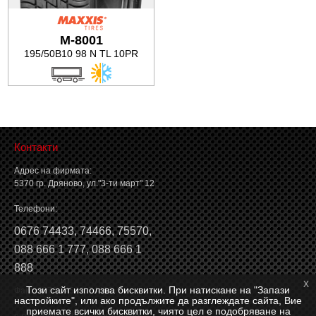
Баланс на автомобилните гуми
M-8001
195/50B10 98 N TL 10PR
Контакти
Адрес на фирмата:
5370 гр. Дряново, ул."3-ти март" 12
Телефони:
0676 74433
,
74466
,
75570
,
088 666 1 777
,
088 666 1
888
x
Този сайт използва бисквитки. При натискане на "Запази
Факс: 0676 74546, 74466
настройките", или ако продължите да разглеждате сайта, Вие
приемате всички бисквитки, чиято цел е подобряване на