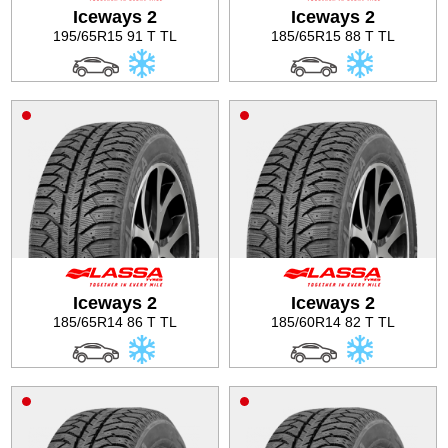
Iceways 2
Iceways 2
195/65R15 91 T TL
185/65R15 88 T TL
Iceways 2
Iceways 2
185/65R14 86 T TL
185/60R14 82 T TL