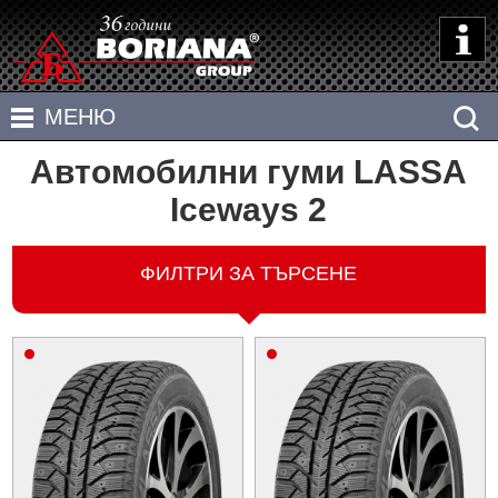
НАЧАЛО
МЕНЮ
ЗА ФИРМАТА
Автомобилни гуми LASSA
АВТОМОБИЛНИ ГУМИ
КАЛКУЛАТОРИ
Iceways 2
АЛУМИНИЕВИ ДЖАНТИ
ПОЛЕЗНО
ФИЛТРИ ЗА ТЪРСЕНЕ
СТОМАНЕНИ ДЖАНТИ
Основни параметри на гумите
ДИСТРИБУТОРСКА МРЕЖА
OFF-ROAD
Товарни и скоростни индекси
КОНТАКТИ
Параметри на джантите
ATV
ENGLISH
Комбиниране на гуми и джанти
Износване на гумите
Налягане на въздуха в гумите