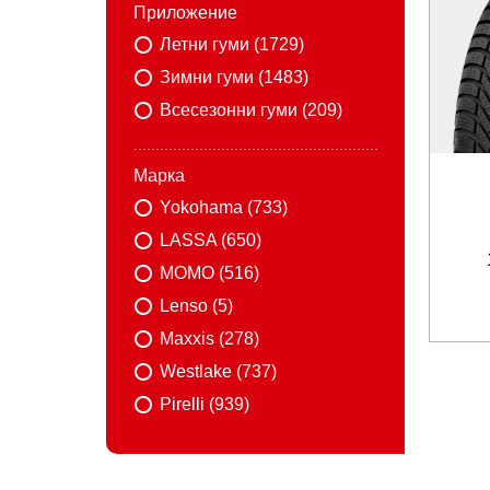
Приложение
Летни гуми (1729)
Зимни гуми (1483)
Всесезонни гуми (209)
Марка
Yokohama (733)
LASSA (650)
MOMO (516)
Lenso (5)
Maxxis (278)
Westlake (737)
Pirelli (939)