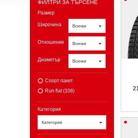
ФИЛТРИ ЗА ТЪРСЕНЕ
Размер
Широчина
Всички
Отношение
Всички
Диаметър
Всички
Спорт пакет
2
Run flat (106)
Категория
Категория