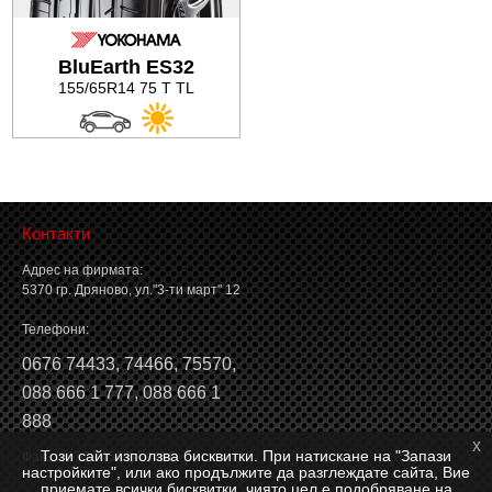
BluEarth ES32
155/65R14 75 T TL
Контакти
Адрес на фирмата:
5370 гр. Дряново, ул."3-ти март" 12
Телефони:
0676 74433
,
74466
,
75570
,
088 666 1 777
,
088 666 1
888
x
Този сайт използва бисквитки. При натискане на "Запази
Факс: 0676 74546, 74466
настройките", или ако продължите да разглеждате сайта, Вие
приемате всички бисквитки, чиято цел е подобряване на