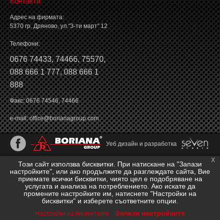
Контакти
Баланс на автомобилните гуми
Адрес на фирмата:
5370 гр. Дряново, ул."3-ти март" 12
Телефони:
0676 74433
,
74466
,
75570
,
088 666 1 777
,
088 666 1
888
Факс: 0676 74546, 74466
e-mail:
office@borianagroup.com
Уеб дизайн и разработка
x
Този сайт използва бисквитки. При натискане на "Запази
настройките", или ако продължите да разглеждате сайта, Вие
приемате всички бисквитки, чиято цел е подобряване на
услугата и анализа на потреблението. Ако искате да
промените настройките им, натиснете "Настройки на
бисквитки" и изберете съответните опции.
Запази настройките
Настройки на бисквитките