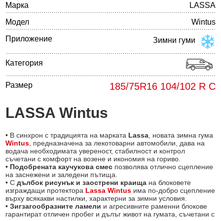
Марка
LASSA
Модел
Wintus
Приложение
Зимни гуми
Категория
Размер
185/75R16 104/102 R C
LASSA Wintus
• В синхрон с традицията на марката
Lassa
, новата зимна гума
Wintus
, предназначена за лекотоварни автомобили, дава на
водача необходимата увереност, стабилност и контрол
съчетани с комфорт на возене и икономия на гориво.
• Подобрената каучукова смес
позволява отлично сцепление
на заснежени и заледени пътища.
• С
дълбок рисунък и заострени краища
на блоковете
изграждащи протектора
Lassa Wintus
има по-добро сцепление
върху всякакви настилки, характерни за зимни условия.
• Зигзагообразните ламели
и агресивните раменни блокове
гарантират отличен пробег и дълъг живот на гумата, съчетани с