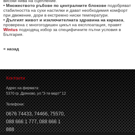
високи нива на сцепление.
• Множеството ръбове по централните блокове
подобряват
стабилността на сухи настилки и дават необходимия комфорт
при движение, дори в екстремно ниски температури.
• Дългият живот и изключителната здравина на каркаса
,
проверена с многогодишен цикъл на експлоатация, правят
Wintus
подходящ избор за специфичните пътни условия в
България.
« назад
Контакти
Адрес на фирмата:
5370 гр. Дряново, ул."3-ти март" 12
Телефони:
0676 74433
,
74466
,
75570
,
088 666 1 777
,
088 666 1
888