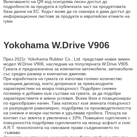
Включването на QR код осигурява лесен достъп до
подробности за продукта в публичната част на продуктовата
база данни на ЕС. Кодът може да се сканира и дава достъп до
информационни листове за продукти и европейски етикети на
гуми.
Yokohama W.Drive V906
През 2021г. Yokohama Rubber Co., Ltd. представя новия зимен
модел W.Drive V906, наследник на популярната W.Drive V905.
Гумата е предназначена за компактни автомобили, автомобили
със среден размер и компактни джипове.
При изработката на гумата се използва голямо количество
силициев диоксид, което допринася за превъзходните
характеристики на мокра повърхност. Подобрен снежен
полимер е добавен към състава на гумата, за да подобри
характеристиките в зимни условия. Всеки блок е позициониран
по еднообразен начин. Така натискът към земната повърхност
се разпределя равномерно, подобрява се производителността
на снежни и мокри настилки и удължава пробега. Площта на
контакт със земята е увеличена с 10%. Повишено сцепление с
повърхността подобрява сцеплението на мокър асфалт и сняг.
A.R.T. технологията на смесване прави съединението по
-гъвкаво.