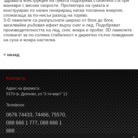
Здравата конструкция на гумата подобрява стабилността при
маневри с високи скорости. Протектора на гумата е
конструиран по начин генериращ ниска топлинна енергия,
спомагаща за по-нисък разход на гориво.
3-D ламелите са разпръснати широко от блок до блок,
засилвайки ръбовия ефект върху сняг и лед. Подобряват
производителността на лед, сняг, мокра и пробег. 3D ламелите
спомагат за по-голяма стабилност и директно пътно поведения
на суха и мокра настилка.
« назад
Контакти
Адрес на фирмата:
5370 гр. Дряново, ул."3-ти март" 12
Телефони:
0676 74433
,
74466
,
75570
,
088 666 1 777
,
088 666 1
888
x