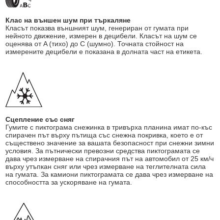
Клас на външен шум при търкаляне
Класът показва външният шум, генериран от гумата при
нейното движение, измерен в децибели. Класът на шум се
оценява от A (тихо) до C (шумно). Точната стойност на
измерените децибели е показана в долната част на етикета.
Сцепление със сняг
Гумите с пиктограма снежинка в тривърха планина имат по-къс
спирачен път върху пътища със снежна покривка, което е от
съществено значение за вашата безопасност при снежни зимни
условия. За пътнически превозни средства пиктограмата се
дава чрез измерване на спирачния път на автомобил от 25 км/ч
върху утъпкан сняг или чрез измерване на теглителната сила
на гумата. За камиони пиктограмата се дава чрез измерване на
способността за ускоряване на гумата.