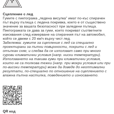
Сцепление с лед
Гумите с пиктограма „ледена висулка“ имат по-къс спирачен
път върху пътища с ледена покривка, което е от съществено
значение за вашата безопасност при заледени пътища.
Пиктограмата се дава за гуми, които покриват съответните
изисквания след измерване на спирачния път на автомобил,
който се движи с 20 км/ч върху чист лед.
Забележка:
гумите за сцепление с лед са специално
проектирани за пътни повърхности, покрити с лед и
отъпкан сняг, и следва да се използват само при много
сурови климатични условия (напр. ниски температури).
Използването на такива гуми при климатични условия,
които не са толкова тежки (напр. при мокри условия или при
по-високи температури) може да доведе до неоптимални
резултати, по-специално по отношение на сцеплението с
влажна пътна настилка, поведението и износването.
QR код