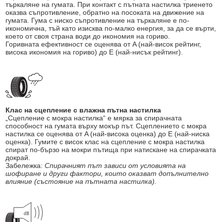
търкаляне на гумата. При контакт с пътната настилка триенето
оказва съпротивление, обратно на посоката на движение на
гумата. Гума с ниско съпротивление на търкаляне е по-
икономична, тъй като изисква по-малко енергия, за да се върти,
което от своя страна води до икономия на гориво.
Горивната ефективност се оценява от A (най-висок рейтинг,
висока икономия на гориво) до E (най-нисък рейтинг).
Клас на сцепление с влажна пътна настилка
„Сцепление с мокра настилка“ е мярка за спирачната
способност на гумата върху мокър път. Сцеплението с мокра
настилка се оценява от A (най-висока оценка) до E (най-ниска
оценка). Гумите с висок клас на сцепление с мокра настилка
спират по-бързо на мокри пътища при натискане на спирачката
докрай.
Забележка:
Спирачният път зависи от условията на
шофиране и други фактори, които оказват допълнително
влияние (състояние на пътната настилка).