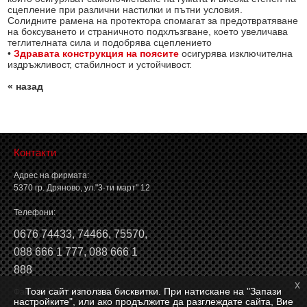
сцепление при различни настилки и пътни условия.
Солидните рамена на протектора спомагат за предотвратяване
на боксуването и страничното подхлъзгване, което увеличава
теглителната сила и подобрява сцеплението
•
Здравата конструкция на поясите
осигурява изключителна
издръжливост, стабилност и устойчивост.
« назад
Контакти
Адрес на фирмата:
5370 гр. Дряново, ул."3-ти март" 12
Телефони:
0676 74433
,
74466
,
75570
,
088 666 1 777
,
088 666 1
888
x
Този сайт използва бисквитки. При натискане на "Запази
Факс: 0676 74546, 74466
настройките", или ако продължите да разглеждате сайта, Вие