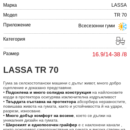
Марка
LASSA
Модел
TR 70
Приложение
Всесезонни гуми
Категория
Размер
16.9/14-38 /8
LASSA TR 70
Гума за селскостопански машини с дълъг живот, много добро
сцепление и доказано представяне.
•
Подсилена и много солидна конструкция
на найлоновите
корди в протектора осигурява изключителна издръжливост
•
Твърдата съставка на протектора
абсорбира неравностите,
повишава живота на гумата, както и устойчивостта й на удари,
разрези, износване.
•
Много добър комфорт на возене
, което се дължи на
уникалния дизайн на гумата.
•
Широкият и еднопосочен грайфер
е с наклонени канали ,
които осигуряват самопочистване на гумата и висока степен на