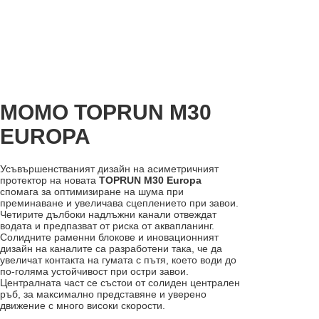
MOMO TOPRUN M30
EUROPA
Усъвършенстваният дизайн на асиметричният
протектор на новата
TOPRUN M30 Europa
спомага за оптимизиране на шума при
преминаване и увеличава сцеплението при завои.
Четирите дълбоки надлъжни канали отвеждат
водата и предпазват от риска от аквапланинг.
Солидните раменни блокове и иновационният
дизайн на каналите са разработени така, че да
увеличат контакта на гумата с пътя, което води до
по-голяма устойчивост при остри завои.
Централната част се състои от солиден централен
ръб, за максимално представяне и уверено
движение с много високи скорости.