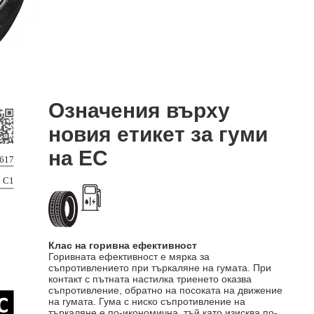
Означения върху
новия етикет за гуми
на ЕС
Клас на горивна ефективност
Горивната ефективност е мярка за
съпротивлението при търкаляне на гумата. При
контакт с пътната настилка триенето оказва
съпротивление, обратно на посоката на движение
на гумата. Гума с ниско съпротивление на
търкаляне е по-икономична, тъй като изисква по-