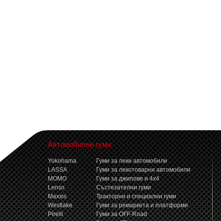
Автомобилни гуми
Yokohama
Гуми за леки автомобили
LASSA
Гуми за лекотоварни автомобили
MOMO
Гуми за джипове и 4x4
Lenso
Състезателни гуми
Maxxis
Тракторни и специални гуми
Westlake
Гуми за ремаркета и платформи
Pirelli
Гуми за OFF-Road