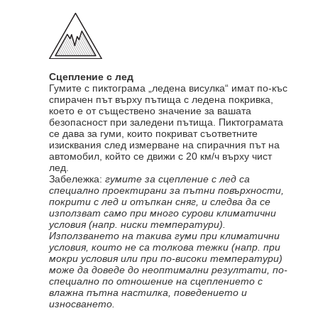
Сцепление с лед
Гумите с пиктограма „ледена висулка“ имат по-къс
спирачен път върху пътища с ледена покривка,
което е от съществено значение за вашата
безопасност при заледени пътища. Пиктограмата
се дава за гуми, които покриват съответните
изисквания след измерване на спирачния път на
автомобил, който се движи с 20 км/ч върху чист
лед.
Забележка:
гумите за сцепление с лед са
специално проектирани за пътни повърхности,
покрити с лед и отъпкан сняг, и следва да се
използват само при много сурови климатични
условия (напр. ниски температури).
Използването на такива гуми при климатични
условия, които не са толкова тежки (напр. при
мокри условия или при по-високи температури)
може да доведе до неоптимални резултати, по-
специално по отношение на сцеплението с
влажна пътна настилка, поведението и
износването.