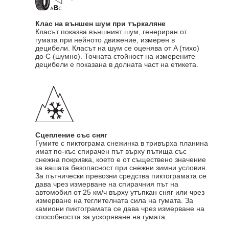
Клас на външен шум при търкаляне
Класът показва външният шум, генериран от
гумата при нейното движение, измерен в
децибели. Класът на шум се оценява от A (тихо)
до C (шумно). Точната стойност на измерените
децибели е показана в долната част на етикета.
Сцепление със сняг
Гумите с пиктограма снежинка в тривърха планина
имат по-къс спирачен път върху пътища със
снежна покривка, което е от съществено значение
за вашата безопасност при снежни зимни условия.
За пътнически превозни средства пиктограмата се
дава чрез измерване на спирачния път на
автомобил от 25 км/ч върху утъпкан сняг или чрез
измерване на теглителната сила на гумата. За
камиони пиктограмата се дава чрез измерване на
способността за ускоряване на гумата.