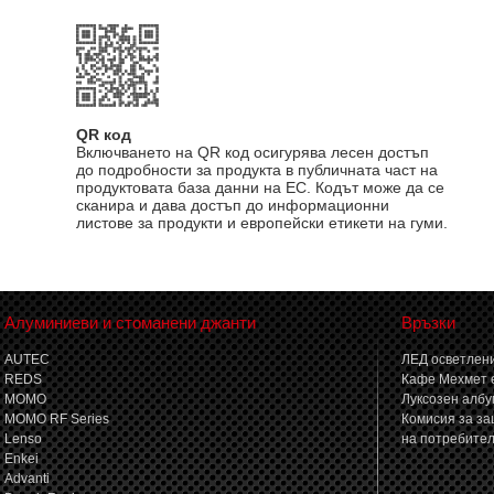
QR код
Включването на QR код осигурява лесен достъп
до подробности за продукта в публичната част на
продуктовата база данни на ЕС. Кодът може да се
сканира и дава достъп до информационни
листове за продукти и европейски етикети на гуми.
Алуминиеви и стоманени джанти
Връзки
AUTEC
ЛЕД осветлени
REDS
Кафе Мехмет 
MOMO
Луксозен албу
MOMO RF Series
Комисия за за
Lenso
на потребите
Enkei
Advanti