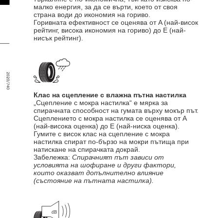
малко енергия, за да се върти, което от своя
страна води до икономия на гориво.
Горивната ефективност се оценява от A (най-висок
рейтинг, висока икономия на гориво) до E (най-
нисък рейтинг).
Клас на сцепление с влажна пътна настилка
„Сцепление с мокра настилка“ е мярка за
спирачната способност на гумата върху мокър път.
Сцеплението с мокра настилка се оценява от A
(най-висока оценка) до E (най-ниска оценка).
Гумите с висок клас на сцепление с мокра
настилка спират по-бързо на мокри пътища при
натискане на спирачката докрай.
Забележка:
Спирачният път зависи от
условията на шофиране и други фактори,
които оказват допълнително влияние
(състояние на пътната настилка).