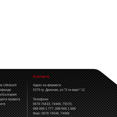
Контакти
е Ultralux®
Адрес на фирмата:
ефенди
5370 гр. Дряново, ул."3-ти март" 12
м България
щита правата
Телефони:
лите
0676 74433, 74466, 75570,
088 666 1 777, 088 666 1 888
Факс: 0676 74546, 74466