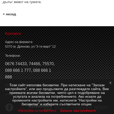
дълъг живот на гумата.
« назад
Контакти
Адрес на фирмата:
5370 гр. Дряново, ул."3-ти март" 12
Телефони:
0676 74433
,
74466
,
75570
,
088 666 1 777
,
088 666 1
888
x
Този сайт използва бисквитки. При натискане на "Запази
Факс: 0676 74546, 74466
настройките", или ако продължите да разглеждате сайта, Вие
приемате всички бисквитки, чиято цел е подобряване на
e-mail:
office@borianagroup.com
услугата и анализа на потреблението. Ако искате да
промените настройките им, натиснете "Настройки на
бисквитки" и изберете съответните опции.
Уеб дизайн и разработка
Запази настройките
Настройки на бисквитките