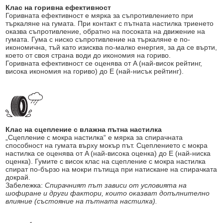
Клас на горивна ефективност
Горивната ефективност е мярка за съпротивлението при
търкаляне на гумата. При контакт с пътната настилка триенето
оказва съпротивление, обратно на посоката на движение на
гумата. Гума с ниско съпротивление на търкаляне е по-
икономична, тъй като изисква по-малко енергия, за да се върти,
което от своя страна води до икономия на гориво.
Горивната ефективност се оценява от A (най-висок рейтинг,
висока икономия на гориво) до E (най-нисък рейтинг).
Клас на сцепление с влажна пътна настилка
„Сцепление с мокра настилка“ е мярка за спирачната
способност на гумата върху мокър път. Сцеплението с мокра
настилка се оценява от A (най-висока оценка) до E (най-ниска
оценка). Гумите с висок клас на сцепление с мокра настилка
спират по-бързо на мокри пътища при натискане на спирачката
докрай.
Забележка:
Спирачният път зависи от условията на
шофиране и други фактори, които оказват допълнително
влияние (състояние на пътната настилка).