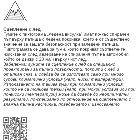
Сцепление с лед
Гумите с пиктограма „ледена висулка“ имат по-къс спирачен
път върху пътища с ледена покривка, което е от съществено
значение за вашата безопасност при заледени пътища.
Пиктограмата се дава за гуми, които покриват съответните
изисквания след измерване на спирачния път на автомобил,
който се движи с 20 км/ч върху чист лед.
Забележка:
гумите за сцепление с лед са специално
проектирани за пътни повърхности, покрити с лед и
отъпкан сняг, и следва да се използват само при много
сурови климатични условия (напр. ниски температури).
Използването на такива гуми при климатични условия,
които не са толкова тежки (напр. при мокри условия или при
по-високи температури) може да доведе до неоптимални
резултати, по-специално по отношение на сцеплението с
влажна пътна настилка, поведението и износването.