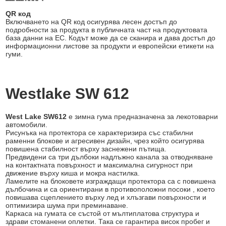
QR код
Включването на QR код осигурява лесен достъп до
подробности за продукта в публичната част на продуктовата
база данни на ЕС. Кодът може да се сканира и дава достъп до
информационни листове за продукти и европейски етикети на
гуми.
Westlake SW 612
West Lake SW612
е зимна гума предназначена за лекотоварни
автомобили.
Рисунъка на протектора се характеризира със стабилни
раменни блокове и агресивен дизайн, чрез който осигурява
повишена стабилност върху заснежени пътища.
Предвидени са три дълбоки надлъжно канала за отводняване
на контактната повърхност и максимална сигурност при
движение върху киша и мокра настилка.
Ламелите на блоковете изграждащи протектора са с повишена
дълбочина и са ориентирани в противоположни посоки , което
повишава сцеплението върху лед и хлъзгави повърхности и
оптимизира шума при преминаване.
Каркаса на гумата се състой от мълтиплатова структура и
здрави стоманени оплетки. Така се гарантира висок пробег и