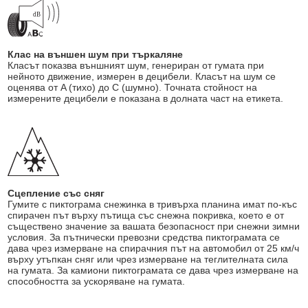
Клас на външен шум при търкаляне
Класът показва външният шум, генериран от гумата при
нейното движение, измерен в децибели. Класът на шум се
оценява от A (тихо) до C (шумно). Точната стойност на
измерените децибели е показана в долната част на етикета.
Сцепление със сняг
Гумите с пиктограма снежинка в тривърха планина имат по-къс
спирачен път върху пътища със снежна покривка, което е от
съществено значение за вашата безопасност при снежни зимни
условия. За пътнически превозни средства пиктограмата се
дава чрез измерване на спирачния път на автомобил от 25 км/ч
върху утъпкан сняг или чрез измерване на теглителната сила
на гумата. За камиони пиктограмата се дава чрез измерване на
способността за ускоряване на гумата.