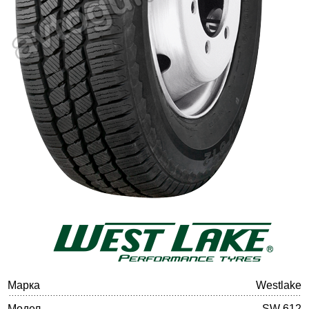
Баланс на автомобилните гуми
Марка
Westlake
Модел
SW 612