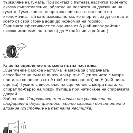
търкаляне на гумата. При контакт с пътната настилка триенето
оказва съпротивление, обратно на посоката на движение на
гумата. Гума с ниско съпротивление на търкаляне е по-
икономична, тъй като изисква по-малко енергия, за да се върти,
което от своя страна води до икономия на гориво.
Горивната ефективност се оценява от A (най-висок рейтинг,
висока икономия на гориво) до E (най-нисък рейтинг).
Клас на сцепление с влажна пътна настилка
„Сцепление с мокра настилка“ е мярка за спирачната
способност на гумата върху мокър път. Сцеплението с мокра
настилка се оценява от A (най-висока оценка) до E (най-ниска
оценка). Гумите с висок клас на сцепление с мокра настилка
спират по-бързо на мокри пътища при натискане на спирачката
докрай.
Забележка:
Спирачният път зависи от условията на
шофиране и други фактори, които оказват допълнително
влияние (състояние на пътната настилка).