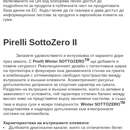
Включването на QR код осигурява лесен достъп до
подробности за продукта в публичната част на продуктовата
база данни на ЕС. Кодът може да се сканира и дава достъп до
информационни листове за продукти и европейски етикети на
гуми.
Pirelli SottoZero II
Запазете удоволствието и ентусиазма от карането дори
TM
през зимата. С
Pirelli Winter SOTTOZERO
ще добавите и
повече сигурност. Революционният дизайн с патентована шарка
на протектора е фокусиран към динамичната стъпка на гумата
в комбинация с оптимизирано свободно пространство между
вътрешните и външни елементи. Асиметричният рисунък
допълнително допринася за спортния характер на гумата.
Разделен на вътрешни и външни елементи, които са активни в
зависимост от условията, той гарантира отличен баланс между
високо ниво на представяне върху заснежени настилки, а също
TM
така и върху сухи и мокри повърхности.
Winter SOTTOZERO
представлява и надеждно допълнение към електронните
системи на автомобила.
Характеристика на вътрешните елементи
:
Дълбоките диагонални канали, които са отличителен белег