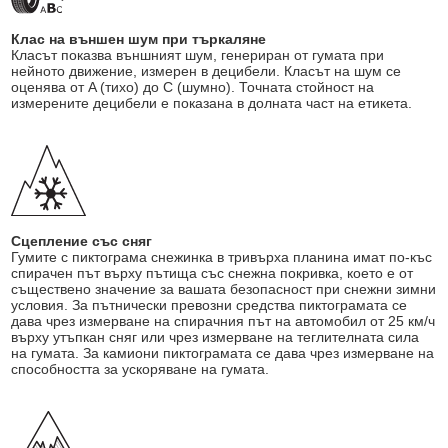
Клас на външен шум при търкаляне
Класът показва външният шум, генериран от гумата при
нейното движение, измерен в децибели. Класът на шум се
оценява от A (тихо) до C (шумно). Точната стойност на
измерените децибели е показана в долната част на етикета.
Сцепление със сняг
Гумите с пиктограма снежинка в тривърха планина имат по-къс
спирачен път върху пътища със снежна покривка, което е от
съществено значение за вашата безопасност при снежни зимни
условия. За пътнически превозни средства пиктограмата се
дава чрез измерване на спирачния път на автомобил от 25 км/ч
върху утъпкан сняг или чрез измерване на теглителната сила
на гумата. За камиони пиктограмата се дава чрез измерване на
способността за ускоряване на гумата.