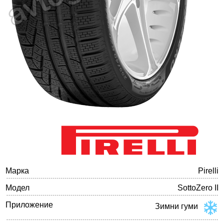
Баланс на автомобилните гуми
Марка
Pirelli
Модел
SottoZero II
Приложение
Зимни гуми