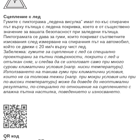
Сцепление с лед
Гумите с пиктограма „ледена висулка“ имат по-къс спирачен
път върху пътища с ледена покривка, което е от съществено
значение за вашата безопасност при заледени пътища.
Пиктограмата се дава за гуми, които покриват съответните
изисквания след измерване на спирачния път на автомобил,
който се движи с 20 км/ч върху чист лед.
Забележка:
гумите за сцепление с лед са специално
проектирани за пътни повърхности, покрити с лед и
отъпкан сняг, и следва да се използват само при много
сурови климатични условия (напр. ниски температури).
Използването на такива гуми при климатични условия,
които не са толкова тежки (напр. при мокри условия или при
по-високи температури) може да доведе до неоптимални
резултати, по-специално по отношение на сцеплението с
влажна пътна настилка, поведението и износването.
QR код