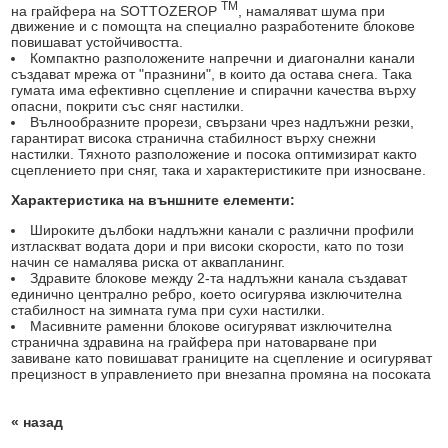
TM
на грайфера на SOTTOZEROP
, намаляват шума при
движение и с помощта на специално разработените блокове
повишават устойчивостта.
Компактно разположените напречни и диагонални канали
създават мрежа от "празнини", в които да остава снега. Така
гумата има ефективно сцепление и спирачни качества върху
опасни, покрити със сняг настилки.
Вълнообразните прорези, свързани чрез надлъжни резки,
гарантират висока странична стабилност върху снежни
настилки. Тяхното разположение и посока оптимизират както
сцеплението при сняг, така и характеристиките при износване.
Характеристика на външните елементи:
Широките дълбоки надлъжни канали с различни профили
изтласкват водата дори и при високи скорости, като по този
начин се намалява риска от аквапланинг.
Здравите блокове между 2-та надлъжни канала създават
единично централно ребро, което осигурява изключителна
стабилност на зимната гума при сухи настилки.
Масивните раменни блокове осигуряват изключителна
странична здравина на грайфера при натоварване при
завиване като повишават границите на сцепление и осигуряват
прецизност в управлението при внезапна промяна на посоката
« назад