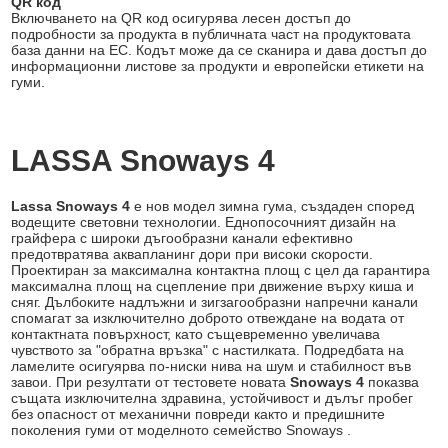
QR код
Включването на QR код осигурява лесен достъп до
подробности за продукта в публичната част на продуктовата
база данни на ЕС. Кодът може да се сканира и дава достъп до
информационни листове за продукти и европейски етикети на
гуми.
LASSA Snoways 4
Lassa Snoways 4
е нов модел зимна гума, създаден според
водещите световни технологии. Еднопосочният дизайн на
грайфера с широки дъгообразни канали ефективно
предотвратява аквапланинг дори при високи скорости.
Проектиран за максимална контактна площ с цел да гарантира
максимална площ на сцепление при движение върху киша и
сняг. Дълбоките надлъжни и зигзагообразни напречни канали
спомагат за изключително доброто отвеждане на водата от
контактната повърхност, като същевременно увеличава
чувството за "обратна връзка" с настилката. Подредбата на
ламелите осигуярва по-ниски нива на шум и стабилност във
завои. При резултати от тестовете новата
Snoways 4
показва
същата изключителна здравина, устойчивост и дълъг пробег
без опасност от механични повреди както и предишните
поколения гуми от моделното семейство Snoways .