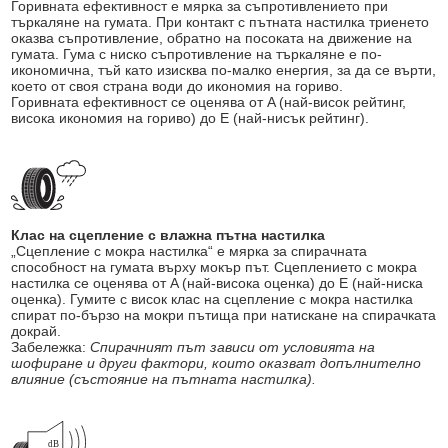
Горивната ефективност е мярка за съпротивлението при
търкаляне на гумата. При контакт с пътната настилка триенето
оказва съпротивление, обратно на посоката на движение на
гумата. Гума с ниско съпротивление на търкаляне е по-
икономична, тъй като изисква по-малко енергия, за да се върти,
което от своя страна води до икономия на гориво.
Горивната ефективност се оценява от A (най-висок рейтинг,
висока икономия на гориво) до E (най-нисък рейтинг).
Клас на сцепление с влажна пътна настилка
„Сцепление с мокра настилка“ е мярка за спирачната
способност на гумата върху мокър път. Сцеплението с мокра
настилка се оценява от A (най-висока оценка) до E (най-ниска
оценка). Гумите с висок клас на сцепление с мокра настилка
спират по-бързо на мокри пътища при натискане на спирачката
докрай.
Забележка:
Спирачният път зависи от условията на
шофиране и други фактори, които оказват допълнително
влияние (състояние на пътната настилка).