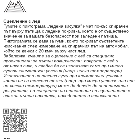
Сцепление с лед
Гумите с пиктограма „ледена висулка“ имат по-къс спирачен
път върху пътища с ледена покривка, което е от съществено
значение за вашата безопасност при заледени пътища.
Пиктограмата се дава за гуми, които покриват съответните
изисквания след измерване на спирачния път на автомобил,
който се движи с 20 км/ч върху чист лед.
Забележка:
гумите за сцепление с лед са специално
проектирани за пътни повърхности, покрити с лед и
отъпкан сняг, и следва да се използват само при много
сурови климатични условия (напр. ниски температури).
Използването на такива гуми при климатични условия,
които не са толкова тежки (напр. при мокри условия или при
по-високи температури) може да доведе до неоптимални
резултати, по-специално по отношение на сцеплението с
влажна пътна настилка, поведението и износването.