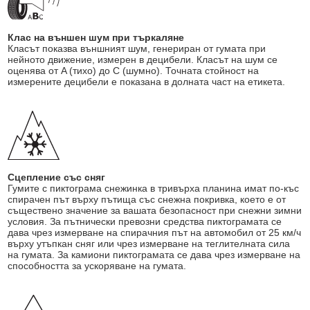
Клас на външен шум при търкаляне
Класът показва външният шум, генериран от гумата при
нейното движение, измерен в децибели. Класът на шум се
оценява от A (тихо) до C (шумно). Точната стойност на
измерените децибели е показана в долната част на етикета.
Сцепление със сняг
Гумите с пиктограма снежинка в тривърха планина имат по-къс
спирачен път върху пътища със снежна покривка, което е от
съществено значение за вашата безопасност при снежни зимни
условия. За пътнически превозни средства пиктограмата се
дава чрез измерване на спирачния път на автомобил от 25 км/ч
върху утъпкан сняг или чрез измерване на теглителната сила
на гумата. За камиони пиктограмата се дава чрез измерване на
способността за ускоряване на гумата.