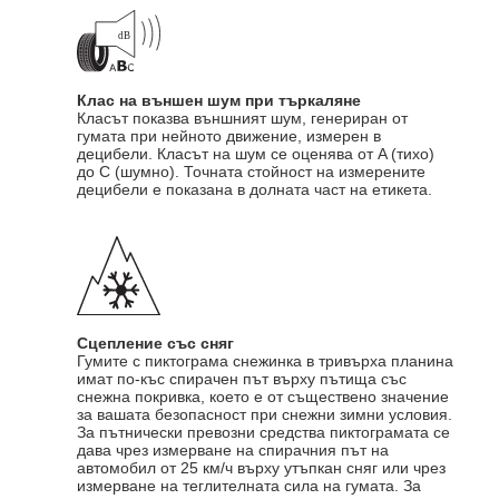
Клас на външен шум при търкаляне
Класът показва външният шум, генериран от
гумата при нейното движение, измерен в
децибели. Класът на шум се оценява от A (тихо)
до C (шумно). Точната стойност на измерените
децибели е показана в долната част на етикета.
Сцепление със сняг
Гумите с пиктограма снежинка в тривърха планина
имат по-къс спирачен път върху пътища със
снежна покривка, което е от съществено значение
за вашата безопасност при снежни зимни условия.
За пътнически превозни средства пиктограмата се
дава чрез измерване на спирачния път на
автомобил от 25 км/ч върху утъпкан сняг или чрез
измерване на теглителната сила на гумата. За