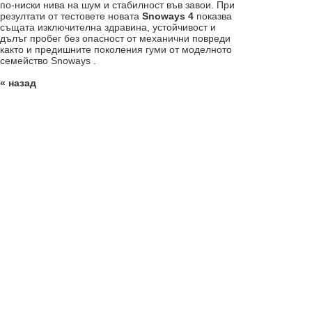
по-ниски нива на шум и стабилност във завои. При
резултати от тестовете новата
Snoways 4
показва
същата изключителна здравина, устойчивост и
дълъг пробег без опасност от механични повреди
както и предишните поколения гуми от моделното
семейство Snoways .
« назад