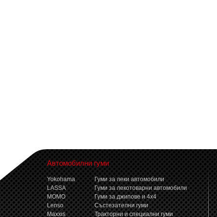
Автомобилни гуми
Yokohama
Гуми за леки автомобили
LASSA
Гуми за лекотоварни автомобили
MOMO
Гуми за джипове и 4x4
Lenso
Състезателни гуми
Maxxis
Тракторни и специални гуми