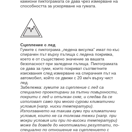
камиони пиктограмата се дава чрез измерване на
способността за ускоряване на гумата.
Сцепление с лед
Гумите с пиктограма „ледена висулка“ имат по-къс
спирачен път върху пътища с ледена покривка,
което е от съществено значение за вашата
безопасност при заледени пътища. Пиктограмата
се дава за гуми, които покриват съответните
изисквания след измерване на спирачния път на
автомобил, който се движи с 20 км/ч върху чист
лед.
Забележка:
гумите за сцепление с лед са
специално проектирани за пътни повърхности,
покрити с лед и отъпкан сняг, и следва да се
използват само при много сурови климатични
условия (напр. ниски температури).
Използването на такива гуми при климатични
условия, които не са толкова тежки (напр. при
мокри условия или при по-високи температури)
може да доведе до неоптимални резултати, по-
специално по отношение на сцеплението с