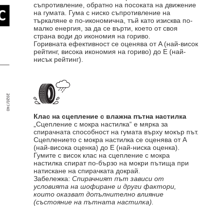
съпротивление, обратно на посоката на движение
на гумата. Гума с ниско съпротивление на
търкаляне е по-икономична, тъй като изисква по-
малко енергия, за да се върти, което от своя
страна води до икономия на гориво.
Горивната ефективност се оценява от A (най-висок
рейтинг, висока икономия на гориво) до E (най-
нисък рейтинг).
Клас на сцепление с влажна пътна настилка
„Сцепление с мокра настилка“ е мярка за
спирачната способност на гумата върху мокър път.
Сцеплението с мокра настилка се оценява от A
(най-висока оценка) до E (най-ниска оценка).
Гумите с висок клас на сцепление с мокра
настилка спират по-бързо на мокри пътища при
натискане на спирачката докрай.
Забележка:
Спирачният път зависи от
условията на шофиране и други фактори,
които оказват допълнително влияние
(състояние на пътната настилка).