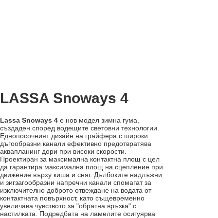
LASSA Snoways 4
Lassa Snoways 4
е нов модел зимна гума,
създаден според водещите световни технологии.
Еднопосочният дизайн на грайфера с широки
дъгообразни канали ефективно предотвратява
аквапланинг дори при високи скорости.
Проектиран за максимална контактна площ с цел
да гарантира максимална площ на сцепление при
движение върху киша и сняг. Дълбоките надлъжни
и зигзагообразни напречни канали спомагат за
изключително доброто отвеждане на водата от
контактната повърхност, като същевременно
увеличава чувството за "обратна връзка" с
настилката. Подредбата на ламелите осигуярва