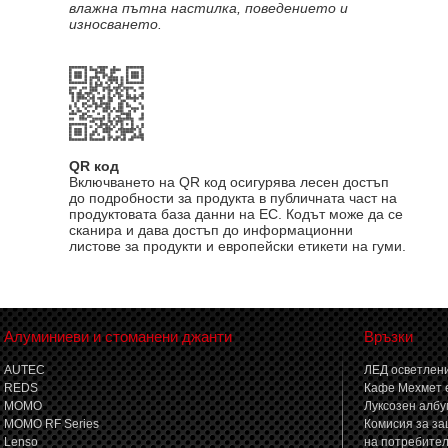
влажна пътна настилка, поведението и
износването.
QR код
Включването на QR код осигурява лесен достъп
до подробности за продукта в публичната част на
продуктовата база данни на ЕС. Кодът може да се
сканира и дава достъп до информационни
листове за продукти и европейски етикети на гуми.
Алуминиеви и стоманени джанти
Връзки
AUTEC
ЛЕД осветлени
REDS
Кафе Мехмет 
MOMO
Луксозен албу
MOMO RF Series
Комисия за за
Lenso
на потребите