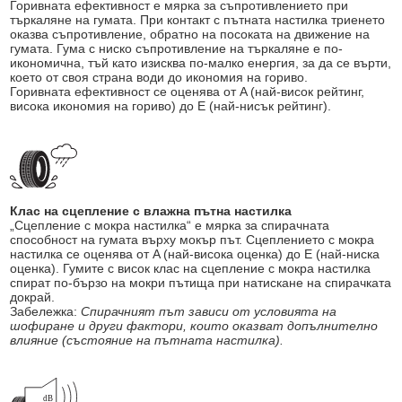
Горивната ефективност е мярка за съпротивлението при
търкаляне на гумата. При контакт с пътната настилка триенето
оказва съпротивление, обратно на посоката на движение на
гумата. Гума с ниско съпротивление на търкаляне е по-
икономична, тъй като изисква по-малко енергия, за да се върти,
което от своя страна води до икономия на гориво.
Горивната ефективност се оценява от A (най-висок рейтинг,
висока икономия на гориво) до E (най-нисък рейтинг).
Клас на сцепление с влажна пътна настилка
„Сцепление с мокра настилка“ е мярка за спирачната
способност на гумата върху мокър път. Сцеплението с мокра
настилка се оценява от A (най-висока оценка) до E (най-ниска
оценка). Гумите с висок клас на сцепление с мокра настилка
спират по-бързо на мокри пътища при натискане на спирачката
докрай.
Забележка:
Спирачният път зависи от условията на
шофиране и други фактори, които оказват допълнително
влияние (състояние на пътната настилка).