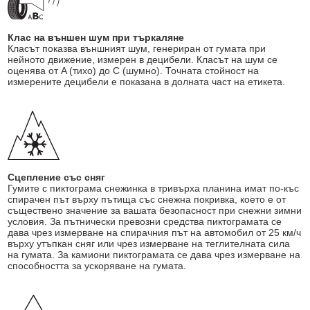
Клас на външен шум при търкаляне
Класът показва външният шум, генериран от гумата при
нейното движение, измерен в децибели. Класът на шум се
оценява от A (тихо) до C (шумно). Точната стойност на
измерените децибели е показана в долната част на етикета.
Сцепление със сняг
Гумите с пиктограма снежинка в тривърха планина имат по-къс
спирачен път върху пътища със снежна покривка, което е от
съществено значение за вашата безопасност при снежни зимни
условия. За пътнически превозни средства пиктограмата се
дава чрез измерване на спирачния път на автомобил от 25 км/ч
върху утъпкан сняг или чрез измерване на теглителната сила
на гумата. За камиони пиктограмата се дава чрез измерване на
способността за ускоряване на гумата.