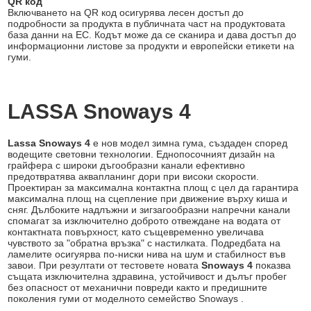
QR код
Включването на QR код осигурява лесен достъп до
подробности за продукта в публичната част на продуктовата
база данни на ЕС. Кодът може да се сканира и дава достъп до
информационни листове за продукти и европейски етикети на
гуми.
LASSA Snoways 4
Lassa Snoways 4
е нов модел зимна гума, създаден според
водещите световни технологии. Еднопосочният дизайн на
грайфера с широки дъгообразни канали ефективно
предотвратява аквапланинг дори при високи скорости.
Проектиран за максимална контактна площ с цел да гарантира
максимална площ на сцепление при движение върху киша и
сняг. Дълбоките надлъжни и зигзагообразни напречни канали
спомагат за изключително доброто отвеждане на водата от
контактната повърхност, като същевременно увеличава
чувството за "обратна връзка" с настилката. Подредбата на
ламелите осигуярва по-ниски нива на шум и стабилност във
завои. При резултати от тестовете новата
Snoways 4
показва
същата изключителна здравина, устойчивост и дълъг пробег
без опасност от механични повреди както и предишните
поколения гуми от моделното семейство Snoways .