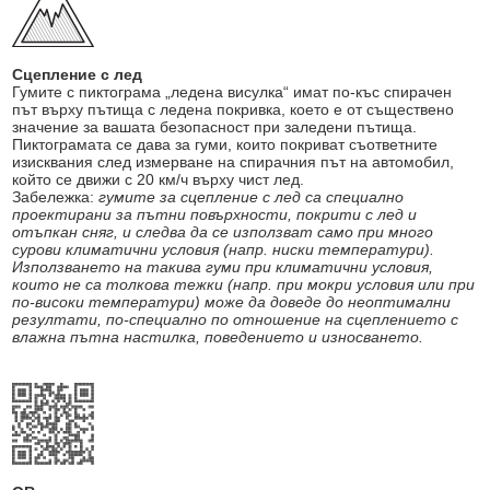
Сцепление с лед
Гумите с пиктограма „ледена висулка“ имат по-къс спирачен
път върху пътища с ледена покривка, което е от съществено
значение за вашата безопасност при заледени пътища.
Пиктограмата се дава за гуми, които покриват съответните
изисквания след измерване на спирачния път на автомобил,
който се движи с 20 км/ч върху чист лед.
Забележка:
гумите за сцепление с лед са специално
проектирани за пътни повърхности, покрити с лед и
отъпкан сняг, и следва да се използват само при много
сурови климатични условия (напр. ниски температури).
Използването на такива гуми при климатични условия,
които не са толкова тежки (напр. при мокри условия или при
по-високи температури) може да доведе до неоптимални
резултати, по-специално по отношение на сцеплението с
влажна пътна настилка, поведението и износването.