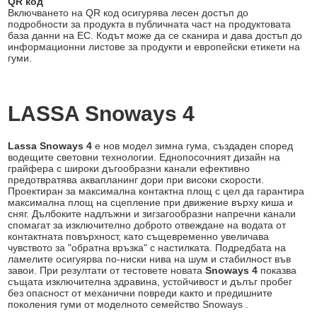
QR код
Включването на QR код осигурява лесен достъп до
подробности за продукта в публичната част на продуктовата
база данни на ЕС. Кодът може да се сканира и дава достъп до
информационни листове за продукти и европейски етикети на
гуми.
LASSA Snoways 4
Lassa Snoways 4
е нов модел зимна гума, създаден според
водещите световни технологии. Еднопосочният дизайн на
грайфера с широки дъгообразни канали ефективно
предотвратява аквапланинг дори при високи скорости.
Проектиран за максимална контактна площ с цел да гарантира
максимална площ на сцепление при движение върху киша и
сняг. Дълбоките надлъжни и зигзагообразни напречни канали
спомагат за изключително доброто отвеждане на водата от
контактната повърхност, като същевременно увеличава
чувството за "обратна връзка" с настилката. Подредбата на
ламелите осигуярва по-ниски нива на шум и стабилност във
завои. При резултати от тестовете новата
Snoways 4
показва
същата изключителна здравина, устойчивост и дълъг пробег
без опасност от механични повреди както и предишните
поколения гуми от моделното семейство Snoways .