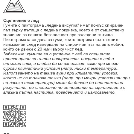
Сцепление с лед
Гумите с пиктограма „ледена висулка“ имат по-къс спирачен
път върху пътища с ледена покривка, което е от съществено
значение за вашата безопасност при заледени пътища.
Пиктограмата се дава за гуми, които покриват съответните
изисквания след измерване на спирачния път на автомобил,
който се движи с 20 км/ч върху чист лед.
Забележка:
гумите за сцепление с лед са специално
проектирани за пътни повърхности, покрити с лед и
отъпкан сняг, и следва да се използват само при много
сурови климатични условия (напр. ниски температури).
Използването на такива гуми при климатични условия,
които не са толкова тежки (напр. при мокри условия или при
по-високи температури) може да доведе до неоптимални
резултати, по-специално по отношение на сцеплението с
влажна пътна настилка, поведението и износването.