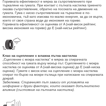
Горивната ефективност е мярка за съпротивлението при
търкаляне на гумата. При контакт с пътната настилка триенето
оказва съпротивление, обратно на посоката на движение на
гумата. Гума с ниско съпротивление на търкаляне е по-
икономична, тъй като изисква по-малко енергия, за да се върти,
което от своя страна води до икономия на гориво.
Горивната ефективност се оценява от A (най-висок рейтинг,
висока икономия на гориво) до E (най-нисък рейтинг).
Клас на сцепление с влажна пътна настилка
„Сцепление с мокра настилка“ е мярка за спирачната
способност на гумата върху мокър път. Сцеплението с мокра
настилка се оценява от A (най-висока оценка) до E (най-ниска
оценка). Гумите с висок клас на сцепление с мокра настилка
спират по-бързо на мокри пътища при натискане на спирачката
докрай.
Забележка:
Спирачният път зависи от условията на
шофиране и други фактори, които оказват допълнително
влияние (състояние на пътната настилка).