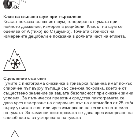
Клас на външен шум при търкаляне
Класът показва външният шум, генериран от гумата при
нейното движение, измерен в децибели. Класът на шум се
оценява от A (тихо) до C (шумно). Точната стойност на
измерените децибели е показана в долната част на етикета.
Сцепление със сняг
Гумите с пиктограма снежинка в тривърха планина имат по-къс
спирачен път върху пътища със снежна покривка, което е от
съществено значение за вашата безопасност при снежни зимни
условия. За пътнически превозни средства пиктограмата се
дава чрез измерване на спирачния път на автомобил от 25 км/ч
върху утъпкан сняг или чрез измерване на теглителната сила
на гумата. За камиони пиктограмата се дава чрез измерване на
способността за ускоряване на гумата.