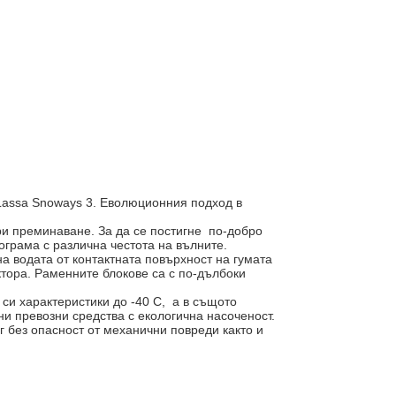
 Lassa Snoways 3. Еволюционния подход в
ри преминаване. За да се постигне по-добро
грама с различна честота на вълните.
а водата от контактната повърхност на гумата
тора. Раменните блокове са с по-дълбоки
 си характеристики до -40 С, а в същото
и превозни средства с екологична насоченост.
г без опасност от механични повреди както и