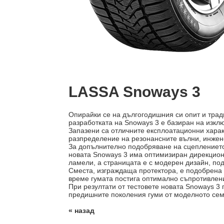
LASSA Snoways 3
Опирайки се на дългогодишния си опит и трад
разработката на Snoways 3 е базиран на изкл
Запазени са отличните експлоатационни харак
разпределение на рeзoнансните вълни, инжен
За допълнително подобряване на сцеплението 
новата Snoways 3 има оптимизиран дирекциона
ламели, а страницата е с модерен дизайн, п
Сместа, изграждаща протектора, е подобрена и
време гумата постига оптимално съпротивлени
При резултати от тестовете новата Snoways 3 
предишните поколения гуми от моделното сем
« назад