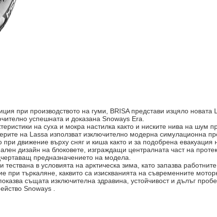
иция при производството на гуми, BRISA представи изцяло новата
ючително успешната и доказана Snoways Era.
теристики на суха и мокра настилка както и ниските нива на шум п
ерите на Lassa използват изключително модерна симулациoнна про
при движение върху сняг и киша както и за подобрена евакуация н
лен дизайн на блоковете, изграждащи централната част на протек
одчертаващ предназначението на модела.
 тествана в условията на арктическа зима, като запазва работните
е при търкаляне, каквито са изискванията на съвременните моторн
показва същата изключителна здравина, устойчивост и дълъг пробе
ейство Snoways .