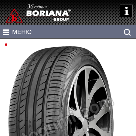
НАЧАЛО
МЕНЮ
ЗА ФИРМАТА
АВТОМОБИЛНИ ГУМИ
КАЛКУЛАТОРИ
АЛУМИНИЕВИ ДЖАНТИ
ПОЛЕЗНО
СТОМАНЕНИ ДЖАНТИ
Основни параметри на гумите
ДИСТРИБУТОРСКА МРЕЖА
OFF-ROAD
Товарни и скоростни индекси
КОНТАКТИ
Параметри на джантите
ATV
ENGLISH
Комбиниране на гуми и джанти
Износване на гумите
Налягане на въздуха в гумите