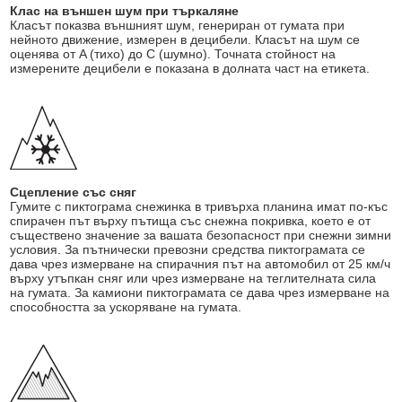
Клас на външен шум при търкаляне
Класът показва външният шум, генериран от гумата при
нейното движение, измерен в децибели. Класът на шум се
оценява от A (тихо) до C (шумно). Точната стойност на
измерените децибели е показана в долната част на етикета.
Сцепление със сняг
Гумите с пиктограма снежинка в тривърха планина имат по-къс
спирачен път върху пътища със снежна покривка, което е от
съществено значение за вашата безопасност при снежни зимни
условия. За пътнически превозни средства пиктограмата се
дава чрез измерване на спирачния път на автомобил от 25 км/ч
върху утъпкан сняг или чрез измерване на теглителната сила
на гумата. За камиони пиктограмата се дава чрез измерване на
способността за ускоряване на гумата.