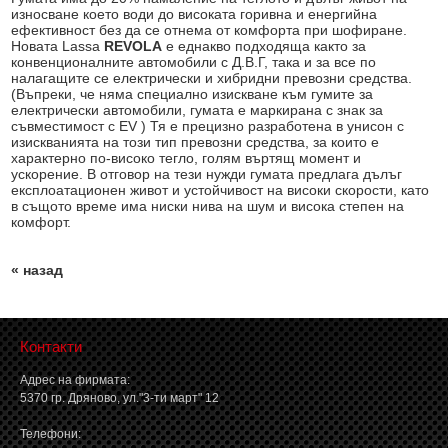
износване което води до високата горивна и енергийна
ефективност без да се отнема от комфорта при шофиране.
Новата Lassa
REVOLA
e еднакво подходяща както за
конвенционалните автомобили с Д.В.Г, така и за все по
налагащите се електрически и хибридни превозни средства.
(Въпреки, че няма специално изискване към гумите за
електрически автомобили, гумата е маркирана с знак за
съвместимост с ЕV ) Тя е прецизно разработена в унисон с
изискванията на този тип превозни средства, за които е
характерно по-високо тегло, голям въртящ момент и
ускорение. В отговор на тези нужди гумата предлага дълъг
експлоатационен живот и устойчивост на високи скорости, като
в същото време има ниски нива на шум и висока степен на
комфорт.
« назад
Контакти
Адрес на фирмата:
5370 гр. Дряново, ул."3-ти март" 12
Телефони: