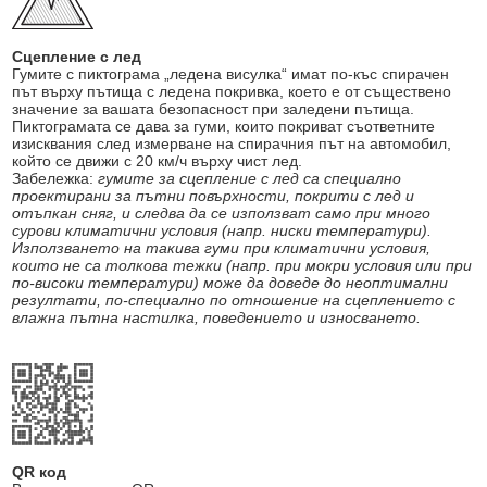
Сцепление с лед
Гумите с пиктограма „ледена висулка“ имат по-къс спирачен
път върху пътища с ледена покривка, което е от съществено
значение за вашата безопасност при заледени пътища.
Пиктограмата се дава за гуми, които покриват съответните
изисквания след измерване на спирачния път на автомобил,
който се движи с 20 км/ч върху чист лед.
Забележка:
гумите за сцепление с лед са специално
проектирани за пътни повърхности, покрити с лед и
отъпкан сняг, и следва да се използват само при много
сурови климатични условия (напр. ниски температури).
Използването на такива гуми при климатични условия,
които не са толкова тежки (напр. при мокри условия или при
по-високи температури) може да доведе до неоптимални
резултати, по-специално по отношение на сцеплението с
влажна пътна настилка, поведението и износването.
QR код