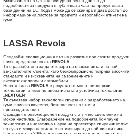
Включването на QR код осигурява лесен достъп до
подробности за продукта в публичната част на продуктовата
база данни на ЕС. Кодът може да се сканира и дава достъп до
информационни листове за продукти и европейски етикети на
гуми.
LASSA Revola
Следвайки еволюционния път на развитие при своите продукти
Lassa представи новата
REVOLA
Тя е разработена за да отговори на очакванията и на най-
взискателните клиенти, като безкомпромисно покрива високите
стандарти и изискванията на съвременните и
високотехнологични автомобили.
Новата Lassa
REVOLA
е резултат от много пионерски
технологии, а именно иновативната и устойчива технология
„
NEXTGEN
“.
Тя съчетава набор технологии свързани с разработването на
гуми с високо качество, безопасност на пътя и
производителност.
Създаден е революционен продукт с отлично сцепление на
мокра настилка. Благодарение на подобрената Компаунд
технология и иновативна шарка на протектора спирачният път
на суха и мокра настилка е оптимизиран до най-високи нива.
Гумата има до 20% намаление на теглото и дълъг живот на