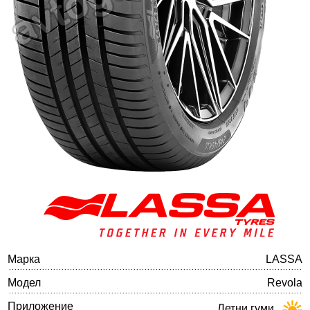
Баланс на автомобилните гуми
Марка
LASSA
Модел
Revola
Приложение
Летни гуми