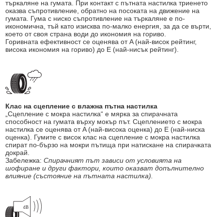
търкаляне на гумата. При контакт с пътната настилка триенето
оказва съпротивление, обратно на посоката на движение на
гумата. Гума с ниско съпротивление на търкаляне е по-
икономична, тъй като изисква по-малко енергия, за да се върти,
което от своя страна води до икономия на гориво.
Горивната ефективност се оценява от A (най-висок рейтинг,
висока икономия на гориво) до E (най-нисък рейтинг).
Клас на сцепление с влажна пътна настилка
„Сцепление с мокра настилка“ е мярка за спирачната
способност на гумата върху мокър път. Сцеплението с мокра
настилка се оценява от A (най-висока оценка) до E (най-ниска
оценка). Гумите с висок клас на сцепление с мокра настилка
спират по-бързо на мокри пътища при натискане на спирачката
докрай.
Забележка:
Спирачният път зависи от условията на
шофиране и други фактори, които оказват допълнително
влияние (състояние на пътната настилка).