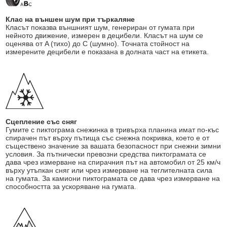
Клас на външен шум при търкаляне
Класът показва външният шум, генериран от гумата при
нейното движение, измерен в децибели. Класът на шум се
оценява от A (тихо) до C (шумно). Точната стойност на
измерените децибели е показана в долната част на етикета.
Сцепление със сняг
Гумите с пиктограма снежинка в тривърха планина имат по-къс
спирачен път върху пътища със снежна покривка, което е от
съществено значение за вашата безопасност при снежни зимни
условия. За пътнически превозни средства пиктограмата се
дава чрез измерване на спирачния път на автомобил от 25 км/ч
върху утъпкан сняг или чрез измерване на теглителната сила
на гумата. За камиони пиктограмата се дава чрез измерване на
способността за ускоряване на гумата.