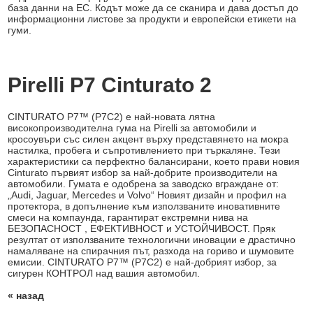
база данни на ЕС. Кодът може да се сканира и дава достъп до
информационни листове за продукти и европейски етикети на
гуми.
Pirelli P7 Cinturato 2
CINTURATO P7™ (P7C2) е най-новата лятна
високопроизводителна гума на Pirelli за автомобили и
кросоувъри със силен акцент върху представянето на мокра
настилка, пробега и съпротивлението при търкаляне. Тези
характеристики са перфектно балансирани, което прави новия
Cinturato първият избор за най-добрите производители на
автомобили. Гумата е одобрена за заводско вграждане от:
„Audi, Jaguar, Mercedes и Volvo“ Новият дизайн и профил на
протектора, в допълнение към използваните иновативните
смеси на компаунда, гарантират екстремни нива на
БЕЗОПАСНОСТ , ЕФЕКТИВНОСТ и УСТОЙЧИВОСТ. Пряк
резултат от използваните технологични иновации е драстично
намаляване на спирачния път, разхода на гориво и шумовите
емисии. CINTURATO P7™ (P7C2) е най-добрият избор, за
сигурен КОНТРОЛ над вашия автомобил.
« назад