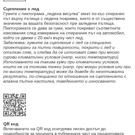
Сцепление с лед
Гумите с пиктограма „ледена висулка“ имат по-къс спирачен
път върху пътища с ледена покривка, което е от съществено
значение за вашата безопасност при заледени пътища.
Пиктограмата се дава за гуми, които покриват съответните
изисквания след измерване на спирачния път на автомобил,
който се движи с 20 км/ч върху чист лед.
Забележка:
гумите за сцепление с лед са специално
проектирани за пътни повърхности, покрити с лед и
отъпкан сняг, и следва да се използват само при много
сурови климатични условия (напр. ниски температури).
Използването на такива гуми при климатични условия,
които не са толкова тежки (напр. при мокри условия или при
по-високи температури) може да доведе до неоптимални
резултати, по-специално по отношение на сцеплението с
влажна пътна настилка, поведението и износването.
QR код
Включването на QR код осигурява лесен достъп до
подробности за продукта в публичната част на продуктовата