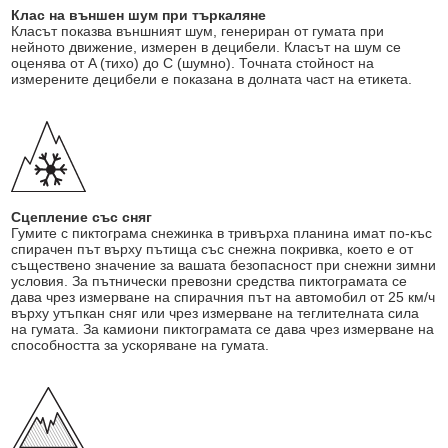
Клас на външен шум при търкаляне
Класът показва външният шум, генериран от гумата при
нейното движение, измерен в децибели. Класът на шум се
оценява от A (тихо) до C (шумно). Точната стойност на
измерените децибели е показана в долната част на етикета.
Сцепление със сняг
Гумите с пиктограма снежинка в тривърха планина имат по-къс
спирачен път върху пътища със снежна покривка, което е от
съществено значение за вашата безопасност при снежни зимни
условия. За пътнически превозни средства пиктограмата се
дава чрез измерване на спирачния път на автомобил от 25 км/ч
върху утъпкан сняг или чрез измерване на теглителната сила
на гумата. За камиони пиктограмата се дава чрез измерване на
способността за ускоряване на гумата.