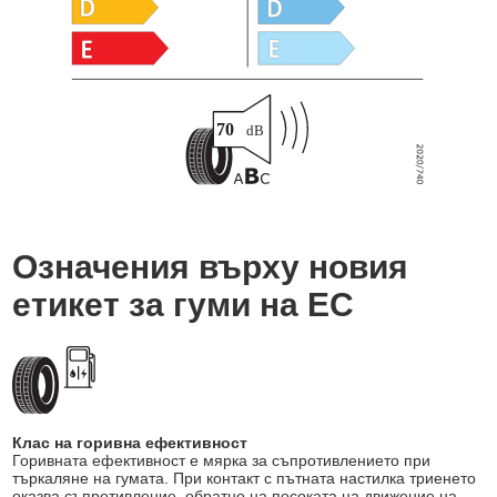
Означения върху новия
етикет за гуми на ЕС
Клас на горивна ефективност
Горивната ефективност е мярка за съпротивлението при
търкаляне на гумата. При контакт с пътната настилка триенето
оказва съпротивление, обратно на посоката на движение на