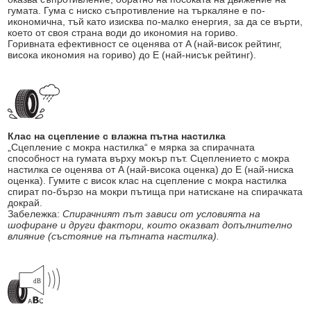
гумата. Гума с ниско съпротивление на търкаляне е по-
икономична, тъй като изисква по-малко енергия, за да се върти,
което от своя страна води до икономия на гориво.
Горивната ефективност се оценява от A (най-висок рейтинг,
висока икономия на гориво) до E (най-нисък рейтинг).
Клас на сцепление с влажна пътна настилка
„Сцепление с мокра настилка“ е мярка за спирачната
способност на гумата върху мокър път. Сцеплението с мокра
настилка се оценява от A (най-висока оценка) до E (най-ниска
оценка). Гумите с висок клас на сцепление с мокра настилка
спират по-бързо на мокри пътища при натискане на спирачката
докрай.
Забележка:
Спирачният път зависи от условията на
шофиране и други фактори, които оказват допълнително
влияние (състояние на пътната настилка).