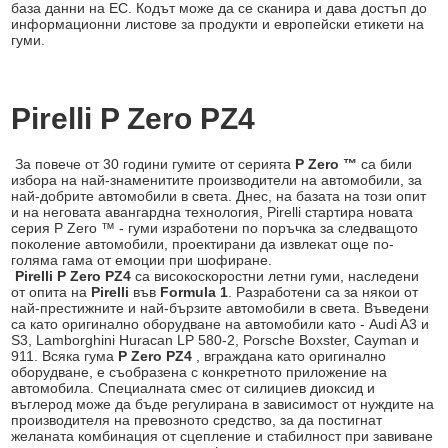
база данни на ЕС. Кодът може да се сканира и дава достъп до
информационни листове за продукти и европейски етикети на
гуми.
Pirelli P Zero PZ4
За повече от 30 години гумите от серията
P Zero ™
са били
избора на най-знаменитите производители на автомобили, за
най-добрите автомобили в света. Днес, на базата на този опит
и на неговата авангардна технология, Pirelli стартира новата
серия P Zero ™ - гуми изработени по поръчка за следващото
поколение автомобили, проектирани да извлекат още по-
голяма гама от емоции при шофиране.
Pirelli P Zero PZ4
са високоскоростни летни гуми, наследени
от опита на
Pirelli
във
Formula 1
. Разработени са за някои от
най-престижните и най-бързите автомобили в света. Въведени
са като оригинално оборудване на автомобили като - Audi A3 и
S3, Lamborghini Huracan LP 580-2, Porsche Boxster, Cayman и
911. Всяка гума
P Zero PZ4
, вграждана като оригинално
оборудване, е съобразена с конкретното приложение на
автомобила. Специалната смес от силициев диоксид и
въглерод може да бъде регулирана в зависимост от нуждите на
производителя на превозното средство, за да постигнат
желаната комбинация от сцепление и стабилност при завиване