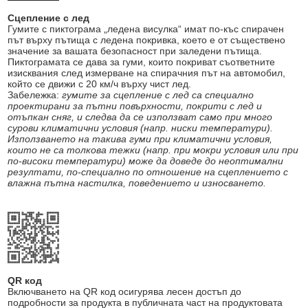
Сцепление с лед
Гумите с пиктограма „ледена висулка“ имат по-къс спирачен
път върху пътища с ледена покривка, което е от съществено
значение за вашата безопасност при заледени пътища.
Пиктограмата се дава за гуми, които покриват съответните
изисквания след измерване на спирачния път на автомобил,
който се движи с 20 км/ч върху чист лед.
Забележка:
гумите за сцепление с лед са специално
проектирани за пътни повърхности, покрити с лед и
отъпкан сняг, и следва да се използват само при много
сурови климатични условия (напр. ниски температури).
Използването на такива гуми при климатични условия,
които не са толкова тежки (напр. при мокри условия или при
по-високи температури) може да доведе до неоптимални
резултати, по-специално по отношение на сцеплението с
влажна пътна настилка, поведението и износването.
QR код
Включването на QR код осигурява лесен достъп до
подробности за продукта в публичната част на продуктовата