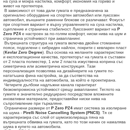
на суха и мокра настилка, комфорт, икономия на гориво и
живот на протектора.
В зависимост от това дали гумата е предназначена за
оригинално оборудване на спортен автомобил или луксозен
автомобил, външните раменни блокове се различават. Фокусът
при спортния вариант е върху управлението на суха настилка,
сцепление и странична стабилност. Луксозният вариант на
P
Zero PZ4
е настроен за по-голям комфорт, ниски нива на шум и
странична устойчивост при аквапланинг.
Вътрешната структура на гумата включва двойни стоманени
пояси, подсилени с хибриден найлон, покрити с кевларен пласт
(
Kevlar Zero Degree
). Въз основа на желаните характеристики
и експлоатационни качества, протекторът на гумата е съставен
от 2 пласта полиестер, 1 или 2 пласта изкуствена коприна със
симетрична или асиметрична конструкция. Тази
персонализация позволява на дизайнерите на гумите по-
нататъшна фина настройка, за да съответства на
индивидуалността на автомобила, за който е проектирана.
Четирите дълбоки надлъжни канала гарантират
безкомпромисна устойчивост срещу аквапланинг. Теглото на
гумите е значително редуцирано посредством вложените
иновативни материали, предоставяйки ниски нива на
съпротивление при търкаляне.
Ограничени размери от
P Zero PZ4
имат система за изолиране
на шума -
Pirelli Noise Cancelling System (PNCS)
. Тя се
характеризира със слой от шумоизолираща пяна на
вътрешната обвивка на гумата, като по този начин се намалява
шума в купето на автомобила.