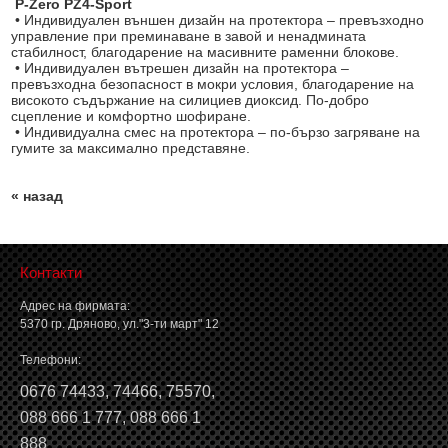
P-Zero PZ4-Sport
• Индивидуален външен дизайн на протектора – превъзходно
управление при преминаване в завой и ненадмината
стабилност, благодарение на масивните раменни блокове.
• Индивидуален вътрешен дизайн на протектора –
превъзходна безопасност в мокри условия, благодарение на
високото съдържание на силициев диоксид. По-добро
сцепление и комфортно шофиране.
• Индивидуална смес на протектора – по-бързо загряване на
гумите за максимално представяне.
« назад
Контакти
Адрес на фирмата:
5370 гр. Дряново, ул."3-ти март" 12
Телефони:
0676 74433
,
74466
,
75570
,
088 666 1 777
,
088 666 1
888