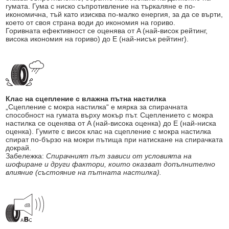
гумата. Гума с ниско съпротивление на търкаляне е по-
икономична, тъй като изисква по-малко енергия, за да се върти,
което от своя страна води до икономия на гориво.
Горивната ефективност се оценява от A (най-висок рейтинг,
висока икономия на гориво) до E (най-нисък рейтинг).
Клас на сцепление с влажна пътна настилка
„Сцепление с мокра настилка“ е мярка за спирачната
способност на гумата върху мокър път. Сцеплението с мокра
настилка се оценява от A (най-висока оценка) до E (най-ниска
оценка). Гумите с висок клас на сцепление с мокра настилка
спират по-бързо на мокри пътища при натискане на спирачката
докрай.
Забележка:
Спирачният път зависи от условията на
шофиране и други фактори, които оказват допълнително
влияние (състояние на пътната настилка).