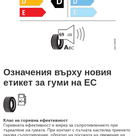
Означения върху новия
етикет за гуми на ЕС
Клас на горивна ефективност
Горивната ефективност е мярка за съпротивлението при
търкаляне на гумата. При контакт с пътната настилка триенето
оказва съпротивление, обратно на посоката на движение на