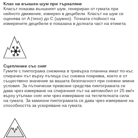
Клас на външен шум при търкаляне
Класът показва външният шум, генериран от гумата при
нейното движение, измерен в децибели. Класът на шум се
оценява от A (тихо) до C (шумно). Точната стойност на
измерените децибели е показана в долната част на етикета.
Сцепление със сняг
Гумите с пиктограма снежинка в тривърха планина имат по-къс
спирачен път върху пътища със снежна покривка, което е от
съществено значение за вашата безопасност при снежни зимни
условия. За пътнически превозни средства пиктограмата се
дава чрез измерване на спирачния път на автомобил от 25 км/ч
върху утъпкан сняг или чрез измерване на теглителната сила
на гумата. За камиони пиктограмата се дава чрез измерване на
способността за ускоряване на гумата.