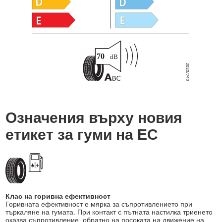
Означения върху новия
етикет за гуми на ЕС
Клас на горивна ефективност
Горивната ефективност е мярка за съпротивлението при
търкаляне на гумата. При контакт с пътната настилка триенето
оказва съпротивление, обратно на посоката на движение на