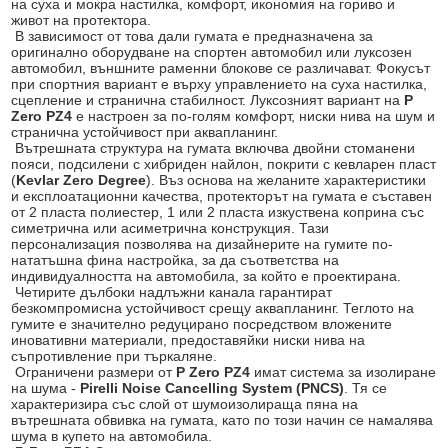
на суха и мокра настилка, комфорт, икономия на гориво и
живот на протектора.
В зависимост от това дали гумата е предназначена за
оригинално оборудване на спортен автомобил или луксозен
автомобил, външните раменни блокове се различават. Фокусът
при спортния вариант е върху управлението на суха настилка,
сцепление и странична стабилност. Луксозният вариант на
P
Zero PZ4
е настроен за по-голям комфорт, ниски нива на шум и
странична устойчивост при аквапланинг.
Вътрешната структура на гумата включва двойни стоманени
пояси, подсилени с хибриден найлон, покрити с кевларен пласт
(
Kevlar Zero Degree
). Въз основа на желаните характеристики
и експлоатационни качества, протекторът на гумата е съставен
от 2 пласта полиестер, 1 или 2 пласта изкуствена коприна със
симетрична или асиметрична конструкция. Тази
персонализация позволява на дизайнерите на гумите по-
нататъшна фина настройка, за да съответства на
индивидуалността на автомобила, за който е проектирана.
Четирите дълбоки надлъжни канала гарантират
безкомпромисна устойчивост срещу аквапланинг. Теглото на
гумите е значително редуцирано посредством вложените
иновативни материали, предоставяйки ниски нива на
съпротивление при търкаляне.
Ограничени размери от
P Zero PZ4
имат система за изолиране
на шума -
Pirelli Noise Cancelling System (PNCS)
. Тя се
характеризира със слой от шумоизолираща пяна на
вътрешната обвивка на гумата, като по този начин се намалява
шума в купето на автомобила.