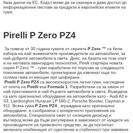
база данни на ЕС. Кодът може да се сканира и дава достъп до
информационни листове за продукти и европейски етикети на
гуми.
Pirelli P Zero PZ4
За повече от 30 години гумите от серията
P Zero ™
са били
избора на най-знаменитите производители на автомобили, за
най-добрите автомобили в света. Днес, на базата на този опит
и на неговата авангардна технология, Pirelli стартира новата
серия P Zero ™ - гуми изработени по поръчка за следващото
поколение автомобили, проектирани да извлекат още по-
голяма гама от емоции при шофиране.
Pirelli P Zero PZ4
са високоскоростни летни гуми, наследени
от опита на
Pirelli
във
Formula 1
. Разработени са за някои от
най-престижните и най-бързите автомобили в света. Въведени
са като оригинално оборудване на автомобили като - Audi A3 и
S3, Lamborghini Huracan LP 580-2, Porsche Boxster, Cayman и
911. Всяка гума
P Zero PZ4
, вграждана като оригинално
оборудване, е съобразена с конкретното приложение на
автомобила. Специалната смес от силициев диоксид и
въглерод може да бъде регулирана в зависимост от нуждите на
производителя на превозното средство, за да постигнат
желаната комбинация от сцепление и стабилност при завиване