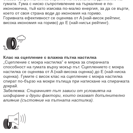
гумата. Гума с ниско съпротивление на търкаляне е по-
икономична, тъй като изисква по-малко енергия, за да се върти,
което от своя страна води до икономия на гориво.
Горивната ефективност се оценява от A (най-висок рейтинг,
висока икономия на гориво) до E (най-нисък рейтинг).
Клас на сцепление с влажна пътна настилка
„Сцепление с мокра настилка“ е мярка за спирачната
способност на гумата върху мокър път. Сцеплението с мокра
настилка се оценява от A (най-висока оценка) до E (най-ниска
оценка). Гумите с висок клас на сцепление с мокра настилка
спират по-бързо на мокри пътища при натискане на спирачката
докрай.
Забележка:
Спирачният път зависи от условията на
шофиране и други фактори, които оказват допълнително
влияние (състояние на пътната настилка).