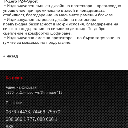
P-Zero PZ4-Sport
• Индивидуален външен дизайн на протектора – превъзходно
управление при преминаване в завой и ненадмината
стабилност, благодарение на масивните раменни блокове.
• Индивидуален вътрешен дизайн на протектора –
превъзходна безопасност в мокри условия, благодарение на
високото съдържание на силициев диоксид. По-добро
сцепление и комфортно шофиране.
• Индивидуална смес на протектора – по-бързо загряване на
гумите за максимално представяне.
« назад
Контакти
Адрес на фирмата:
5370 гр. Дряново, ул."3-ти март" 12
Телефони:
0676 74433
,
74466
,
75570
,
088 666 1 777
,
088 666 1
888