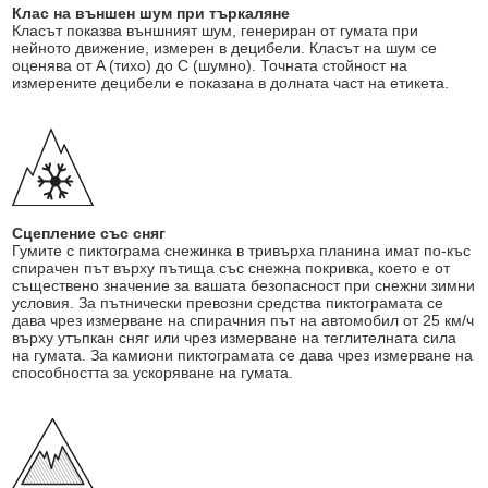
Клас на външен шум при търкаляне
Класът показва външният шум, генериран от гумата при
нейното движение, измерен в децибели. Класът на шум се
оценява от A (тихо) до C (шумно). Точната стойност на
измерените децибели е показана в долната част на етикета.
Сцепление със сняг
Гумите с пиктограма снежинка в тривърха планина имат по-къс
спирачен път върху пътища със снежна покривка, което е от
съществено значение за вашата безопасност при снежни зимни
условия. За пътнически превозни средства пиктограмата се
дава чрез измерване на спирачния път на автомобил от 25 км/ч
върху утъпкан сняг или чрез измерване на теглителната сила
на гумата. За камиони пиктограмата се дава чрез измерване на
способността за ускоряване на гумата.