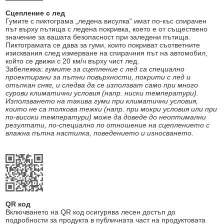
Сцепление с лед
Гумите с пиктограма „ледена висулка“ имат по-къс спирачен
път върху пътища с ледена покривка, което е от съществено
значение за вашата безопасност при заледени пътища.
Пиктограмата се дава за гуми, които покриват съответните
изисквания след измерване на спирачния път на автомобил,
който се движи с 20 км/ч върху чист лед.
Забележка:
гумите за сцепление с лед са специално
проектирани за пътни повърхности, покрити с лед и
отъпкан сняг, и следва да се използват само при много
сурови климатични условия (напр. ниски температури).
Използването на такива гуми при климатични условия,
които не са толкова тежки (напр. при мокри условия или при
по-високи температури) може да доведе до неоптимални
резултати, по-специално по отношение на сцеплението с
влажна пътна настилка, поведението и износването.
QR код
Включването на QR код осигурява лесен достъп до
подробности за продукта в публичната част на продуктовата