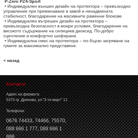
P-Zero PZ4-Sport
• Индивидуален външен дизайн на протектора – превъзходно
управление при преминаване в завой и ненадмината
стабилност, благодарение на масивните раменни блокове.
• Индивидуален вътрешен дизайн на протектора –
превъзходна безопасност в мокри условия, благодарение на
високото съдържание на силициев диоксид. По-добро
сцепление и комфортно шофиране.
• Индивидуална смес на протектора – по-бързо загряване на
гумите за максимално представяне.
« назад
Контакти
Адрес на фирмата:
5370 гр. Дряново, ул."3-ти март" 12
Телефони:
0676 74433
,
74466
,
75570
,
088 666 1 777
,
088 666 1
888