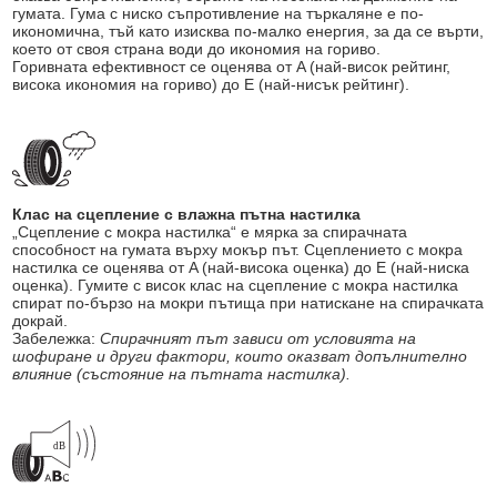
гумата. Гума с ниско съпротивление на търкаляне е по-
икономична, тъй като изисква по-малко енергия, за да се върти,
което от своя страна води до икономия на гориво.
Горивната ефективност се оценява от A (най-висок рейтинг,
висока икономия на гориво) до E (най-нисък рейтинг).
Клас на сцепление с влажна пътна настилка
„Сцепление с мокра настилка“ е мярка за спирачната
способност на гумата върху мокър път. Сцеплението с мокра
настилка се оценява от A (най-висока оценка) до E (най-ниска
оценка). Гумите с висок клас на сцепление с мокра настилка
спират по-бързо на мокри пътища при натискане на спирачката
докрай.
Забележка:
Спирачният път зависи от условията на
шофиране и други фактори, които оказват допълнително
влияние (състояние на пътната настилка).