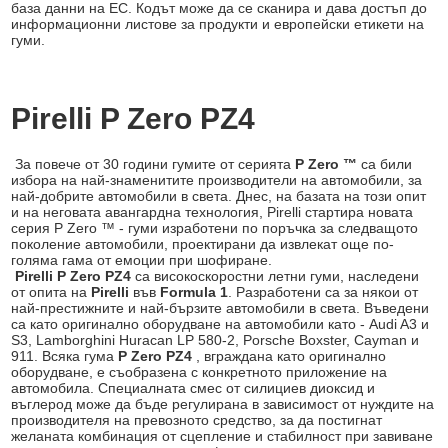
база данни на ЕС. Кодът може да се сканира и дава достъп до
информационни листове за продукти и европейски етикети на
гуми.
Pirelli P Zero PZ4
За повече от 30 години гумите от серията
P Zero ™
са били
избора на най-знаменитите производители на автомобили, за
най-добрите автомобили в света. Днес, на базата на този опит
и на неговата авангардна технология, Pirelli стартира новата
серия P Zero ™ - гуми изработени по поръчка за следващото
поколение автомобили, проектирани да извлекат още по-
голяма гама от емоции при шофиране.
Pirelli P Zero PZ4
са високоскоростни летни гуми, наследени
от опита на
Pirelli
във
Formula 1
. Разработени са за някои от
най-престижните и най-бързите автомобили в света. Въведени
са като оригинално оборудване на автомобили като - Audi A3 и
S3, Lamborghini Huracan LP 580-2, Porsche Boxster, Cayman и
911. Всяка гума
P Zero PZ4
, вграждана като оригинално
оборудване, е съобразена с конкретното приложение на
автомобила. Специалната смес от силициев диоксид и
въглерод може да бъде регулирана в зависимост от нуждите на
производителя на превозното средство, за да постигнат
желаната комбинация от сцепление и стабилност при завиване