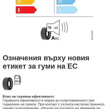
Означения върху новия
етикет за гуми на ЕС
Клас на горивна ефективност
Горивната ефективност е мярка за съпротивлението при
търкаляне на гумата. При контакт с пътната настилка триенето
оказва съпротивление, обратно на посоката на движение на