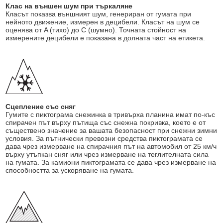
Клас на външен шум при търкаляне
Класът показва външният шум, генериран от гумата при
нейното движение, измерен в децибели. Класът на шум се
оценява от A (тихо) до C (шумно). Точната стойност на
измерените децибели е показана в долната част на етикета.
Сцепление със сняг
Гумите с пиктограма снежинка в тривърха планина имат по-къс
спирачен път върху пътища със снежна покривка, което е от
съществено значение за вашата безопасност при снежни зимни
условия. За пътнически превозни средства пиктограмата се
дава чрез измерване на спирачния път на автомобил от 25 км/ч
върху утъпкан сняг или чрез измерване на теглителната сила
на гумата. За камиони пиктограмата се дава чрез измерване на
способността за ускоряване на гумата.