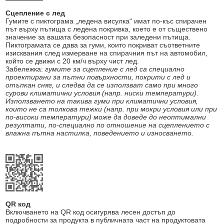
Сцепление с лед
Гумите с пиктограма „ледена висулка“ имат по-къс спирачен
път върху пътища с ледена покривка, което е от съществено
значение за вашата безопасност при заледени пътища.
Пиктограмата се дава за гуми, които покриват съответните
изисквания след измерване на спирачния път на автомобил,
който се движи с 20 км/ч върху чист лед.
Забележка:
гумите за сцепление с лед са специално
проектирани за пътни повърхности, покрити с лед и
отъпкан сняг, и следва да се използват само при много
сурови климатични условия (напр. ниски температури).
Използването на такива гуми при климатични условия,
които не са толкова тежки (напр. при мокри условия или при
по-високи температури) може да доведе до неоптимални
резултати, по-специално по отношение на сцеплението с
влажна пътна настилка, поведението и износването.
QR код
Включването на QR код осигурява лесен достъп до
подробности за продукта в публичната част на продуктовата