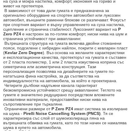
на суха и мокра настилка, комфорт, икономия на гориво и
живот на протектора.
В зависимост от това дали гумата е предназначена за
оригинално оборудване на спортен автомобил или луксозен
автомобил, външните раменни блокове се различават. Фокусът
при спортния вариант е върху управлението на суха настилка,
сцепление и странична стабилност. Луксозният вариант на
P
Zero PZ4
е настроен за по-голям комфорт, ниски нива на шум и
странична устойчивост при аквапланинг.
Вътрешната структура на гумата включва двойни стоманени
пояси, подсилени с хибриден найлон, покрити с кевларен пласт
(
Kevlar Zero Degree
). Въз основа на желаните характеристики
и експлоатационни качества, протекторът на гумата е съставен
от 2 пласта полиестер, 1 или 2 пласта изкуствена коприна със
симетрична или асиметрична конструкция. Тази
персонализация позволява на дизайнерите на гумите по-
нататъшна фина настройка, за да съответства на
индивидуалността на автомобила, за който е проектирана.
Четирите дълбоки надлъжни канала гарантират
безкомпромисна устойчивост срещу аквапланинг. Теглото на
гумите е значително редуцирано посредством вложените
иновативни материали, предоставяйки ниски нива на
съпротивление при търкаляне.
Ограничени размери от
P Zero PZ4
имат система за изолиране
на шума -
Pirelli Noise Cancelling System (PNCS)
. Тя се
характеризира със слой от шумоизолираща пяна на
вътрешната обвивка на гумата, като по този начин се намалява
шума в купето на автомобила.