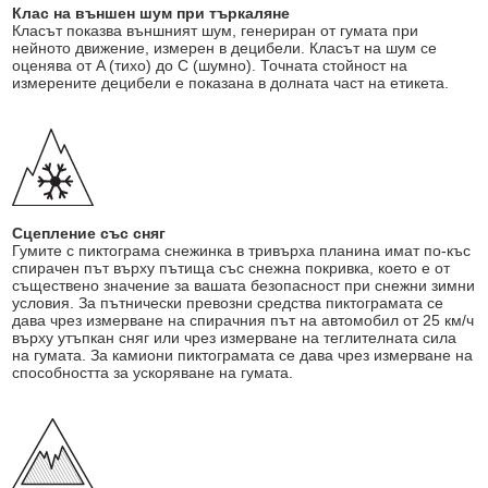
Клас на външен шум при търкаляне
Класът показва външният шум, генериран от гумата при
нейното движение, измерен в децибели. Класът на шум се
оценява от A (тихо) до C (шумно). Точната стойност на
измерените децибели е показана в долната част на етикета.
Сцепление със сняг
Гумите с пиктограма снежинка в тривърха планина имат по-къс
спирачен път върху пътища със снежна покривка, което е от
съществено значение за вашата безопасност при снежни зимни
условия. За пътнически превозни средства пиктограмата се
дава чрез измерване на спирачния път на автомобил от 25 км/ч
върху утъпкан сняг или чрез измерване на теглителната сила
на гумата. За камиони пиктограмата се дава чрез измерване на
способността за ускоряване на гумата.