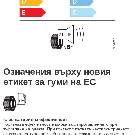
Означения върху новия
етикет за гуми на ЕС
Клас на горивна ефективност
Горивната ефективност е мярка за съпротивлението при
търкаляне на гумата. При контакт с пътната настилка триенето
оказва съпротивление, обратно на посоката на движение на