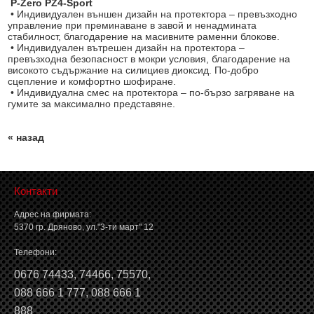
P-Zero PZ4-Sport
• Индивидуален външен дизайн на протектора – превъзходно
управление при преминаване в завой и ненадмината
стабилност, благодарение на масивните раменни блокове.
• Индивидуален вътрешен дизайн на протектора –
превъзходна безопасност в мокри условия, благодарение на
високото съдържание на силициев диоксид. По-добро
сцепление и комфортно шофиране.
• Индивидуална смес на протектора – по-бързо загряване на
гумите за максимално представяне.
« назад
Контакти
Адрес на фирмата:
5370 гр. Дряново, ул."3-ти март" 12
Телефони:
0676 74433
,
74466
,
75570
,
088 666 1 777
,
088 666 1
888