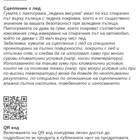
Сцепление с лед
Гумите с пиктограма „ледена висулка“ имат по-къс спирачен
път върху пътища с ледена покривка, което е от съществено
значение за вашата безопасност при заледени пътища.
Пиктограмата се дава за гуми, които покриват съответните
изисквания след измерване на спирачния път на автомобил,
който се движи с 20 км/ч върху чист лед.
Забележка:
гумите за сцепление с лед са специално
проектирани за пътни повърхности, покрити с лед и
отъпкан сняг, и следва да се използват само при много
сурови климатични условия (напр. ниски температури).
Използването на такива гуми при климатични условия,
които не са толкова тежки (напр. при мокри условия или при
по-високи температури) може да доведе до неоптимални
резултати, по-специално по отношение на сцеплението с
влажна пътна настилка, поведението и износването.
QR код
Включването на QR код осигурява лесен достъп до
подробности за продукта в публичната част на продуктовата