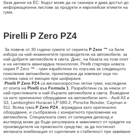
база данни на ЕС. Кодът може да се сканира и дава достъп до
информационни листове за продукти и европейски етикети на
гуми.
Pirelli P Zero PZ4
За повече от 30 години гумите от серията
P Zero ™
са били
избора на най-знаменитите производители на автомобили, за
най-добрите автомобили в света. Днес, на базата на този опит
и на неговата авангардна технология, Pirelli стартира новата
серия P Zero ™ - гуми изработени по поръчка за следващото
поколение автомобили, проектирани да извлекат още по-
голяма гама от емоции при шофиране.
Pirelli P Zero PZ4
са високоскоростни летни гуми, наследени
от опита на
Pirelli
във
Formula 1
. Разработени са за някои от
най-престижните и най-бързите автомобили в света. Въведени
са като оригинално оборудване на автомобили като - Audi A3 и
S3, Lamborghini Huracan LP 580-2, Porsche Boxster, Cayman и
911. Всяка гума
P Zero PZ4
, вграждана като оригинално
оборудване, е съобразена с конкретното приложение на
автомобила. Специалната смес от силициев диоксид и
въглерод може да бъде регулирана в зависимост от нуждите на
производителя на превозното средство, за да постигнат
желаната комбинация от сцепление и стабилност при завиване