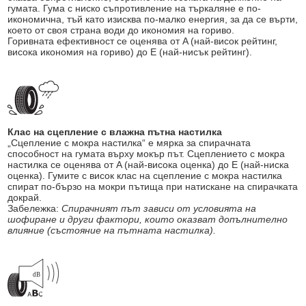
гумата. Гума с ниско съпротивление на търкаляне е по-
икономична, тъй като изисква по-малко енергия, за да се върти,
което от своя страна води до икономия на гориво.
Горивната ефективност се оценява от A (най-висок рейтинг,
висока икономия на гориво) до E (най-нисък рейтинг).
Клас на сцепление с влажна пътна настилка
„Сцепление с мокра настилка“ е мярка за спирачната
способност на гумата върху мокър път. Сцеплението с мокра
настилка се оценява от A (най-висока оценка) до E (най-ниска
оценка). Гумите с висок клас на сцепление с мокра настилка
спират по-бързо на мокри пътища при натискане на спирачката
докрай.
Забележка:
Спирачният път зависи от условията на
шофиране и други фактори, които оказват допълнително
влияние (състояние на пътната настилка).