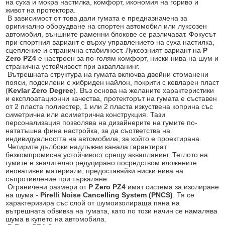
на суха и мокра настилка, комфорт, икономия на гориво и
живот на протектора.
В зависимост от това дали гумата е предназначена за
оригинално оборудване на спортен автомобил или луксозен
автомобил, външните раменни блокове се различават. Фокусът
при спортния вариант е върху управлението на суха настилка,
сцепление и странична стабилност. Луксозният вариант на
P
Zero PZ4
е настроен за по-голям комфорт, ниски нива на шум и
странична устойчивост при аквапланинг.
Вътрешната структура на гумата включва двойни стоманени
пояси, подсилени с хибриден найлон, покрити с кевларен пласт
(
Kevlar Zero Degree
). Въз основа на желаните характеристики
и експлоатационни качества, протекторът на гумата е съставен
от 2 пласта полиестер, 1 или 2 пласта изкуствена коприна със
симетрична или асиметрична конструкция. Тази
персонализация позволява на дизайнерите на гумите по-
нататъшна фина настройка, за да съответства на
индивидуалността на автомобила, за който е проектирана.
Четирите дълбоки надлъжни канала гарантират
безкомпромисна устойчивост срещу аквапланинг. Теглото на
гумите е значително редуцирано посредством вложените
иновативни материали, предоставяйки ниски нива на
съпротивление при търкаляне.
Ограничени размери от
P Zero PZ4
имат система за изолиране
на шума -
Pirelli Noise Cancelling System (PNCS)
. Тя се
характеризира със слой от шумоизолираща пяна на
вътрешната обвивка на гумата, като по този начин се намалява
шума в купето на автомобила.