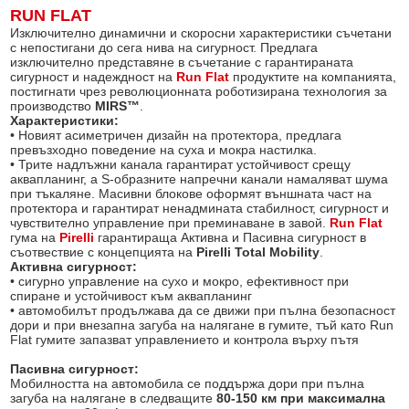
RUN FLAT
Изключително динамични и скоросни характеристики съчетани
с непостигани до сега нива на сигурност. Предлага
изключително представяне в съчетание с гарантираната
сигурност и надеждност на
Run Flat
продуктите на компанията,
постигнати чрез революционната роботизирана технология за
производство
MIRS™
.
Характеристики:
• Новият асиметричен дизайн на протектора, предлага
превъзхoдно поведение на суха и мокра настилка.
• Трите надлъжни канала гарантират устойчивост срещу
аквапланинг, а S-образните напречни канали намаляват шума
при тъкаляне. Масивни блокове оформят външната част на
протектора и гарантират ненадмината стабилност, сигурност и
чувствително управление при преминаване в завой.
Run Flat
гума на
Pirelli
гарантираща Активна и Пасивна сигурност в
съотвествие с концепцията на
Pirelli Total Mobility
.
Активна сигурност:
• сигурно управление на сухо и мокро, ефективност при
спиране и устойчивост към аквапланинг
• автомобилът продължава да се движи при пълна безопасност
дори и при внезапна загуба на налягане в гумите, тъй като Run
Flat гумите запазват управлението и контрола върху пътя
Пасивна сигурност:
Мобилността на автомобила се поддържа дори при пълна
загуба на налягане в следващите
80-150 км при максимална