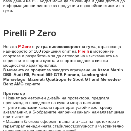
база данни на ЕС. Кодът може да се сканира и дава достъп до
информационни листове за продукти и европейски етикети на
гуми.
Pirelli P Zero
Новата
P Zero
е
ултра високоскоростна гума
, отразяваща
най-доброто от 100 годишния опит на
Pirelli
в моторните
спортове и разработена за да отговори на изискванията на
сериозните спортни купета и спортни седани с високи
мощностни характеристики.
В момента са продукт за заводско вграждане на
Aston Martin
DB9, Audi R8, Ferrari 599 GTB Fiorano, Lamborghini
Murcielago, Maserati Quattroporte Sport GT and Mercedes-
Benz AMG
сериите.
Протектор
• Новият асиметричен дизайн на протектора, предлага
превъзхoдно поведение на суха и мокра настилка.
• Трите надлъжни канала гарантират устойчивост срещу
аквапланинг, а S-образните напречни канали намаляват шума
при тъкаляне .
• Масивни блокове оформят външната част на протектора и
гарантират ненадмината стабилност,сигурност и чувствително
управление при преминаване в завой.