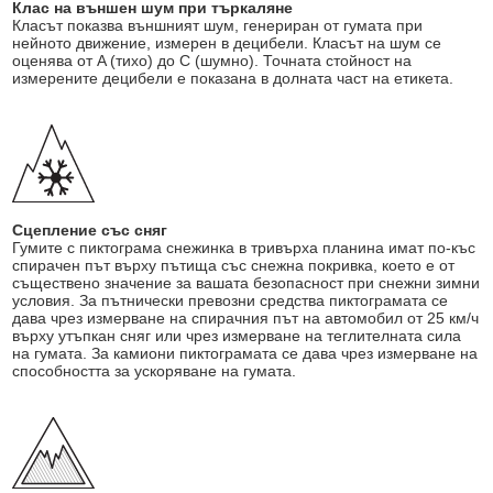
Клас на външен шум при търкаляне
Класът показва външният шум, генериран от гумата при
нейното движение, измерен в децибели. Класът на шум се
оценява от A (тихо) до C (шумно). Точната стойност на
измерените децибели е показана в долната част на етикета.
Сцепление със сняг
Гумите с пиктограма снежинка в тривърха планина имат по-къс
спирачен път върху пътища със снежна покривка, което е от
съществено значение за вашата безопасност при снежни зимни
условия. За пътнически превозни средства пиктограмата се
дава чрез измерване на спирачния път на автомобил от 25 км/ч
върху утъпкан сняг или чрез измерване на теглителната сила
на гумата. За камиони пиктограмата се дава чрез измерване на
способността за ускоряване на гумата.