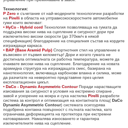
Технология:
P Zero
е съчетание от най-модерните технологични разработки
на
Pirelli
в областа на ултрависокоскоростните автомобилни
гуми които включват:
• HyCo - Hybrid cord
Технология позволяваща на гумата да
поддържа високи нива на сцепление и сигурност дори при
изключително високи скорости (до 370км/ч в някой
спецификация) благодарение на специалния състав на кордите
изграждащи каркаса.
• BAP (Base Aramid Pulp)
Спортнотния стил на управление е
възможен от първия километър! Дори и когато гумата не
достигнала оптималната си работна температура, можете да
очаквате високи нива на сцепление. Благодарение на новата
арамидна структура на изграждащата смес, базирана на
нанотехнология, включваща карбонови влакна и силика, може
да разчитате на невероятно представяне през целия
експлоатационен цикъл.
• DaCo - Dynamic Asymmetric Contour
Поради нарастващите
изисквания за сигурност в условия на екстремно спиране ,
завой и ускорение на мокра и суха настилка
Pirelli
разработи
система за контрол и оптимизация на контактната площ(
DaCo
Dynamic Asymmetric Contour
) системата осигоурява
подобрена контакна повърхност с пътната настилка, като
ограничава деформацията на протектора при екстремни
натоварвания. Намалява износването и гарантира
изключителните нива на сцепление.