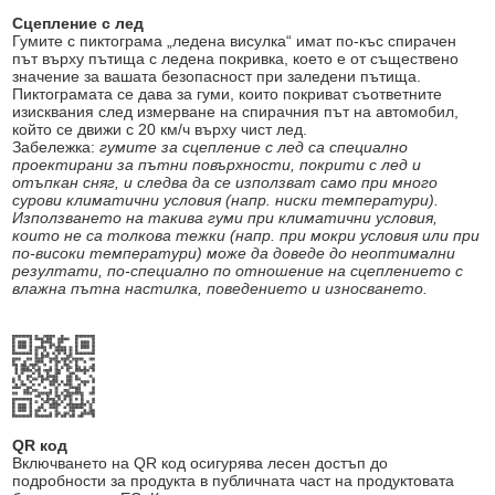
Сцепление с лед
Гумите с пиктограма „ледена висулка“ имат по-къс спирачен
път върху пътища с ледена покривка, което е от съществено
значение за вашата безопасност при заледени пътища.
Пиктограмата се дава за гуми, които покриват съответните
изисквания след измерване на спирачния път на автомобил,
който се движи с 20 км/ч върху чист лед.
Забележка:
гумите за сцепление с лед са специално
проектирани за пътни повърхности, покрити с лед и
отъпкан сняг, и следва да се използват само при много
сурови климатични условия (напр. ниски температури).
Използването на такива гуми при климатични условия,
които не са толкова тежки (напр. при мокри условия или при
по-високи температури) може да доведе до неоптимални
резултати, по-специално по отношение на сцеплението с
влажна пътна настилка, поведението и износването.
QR код
Включването на QR код осигурява лесен достъп до
подробности за продукта в публичната част на продуктовата