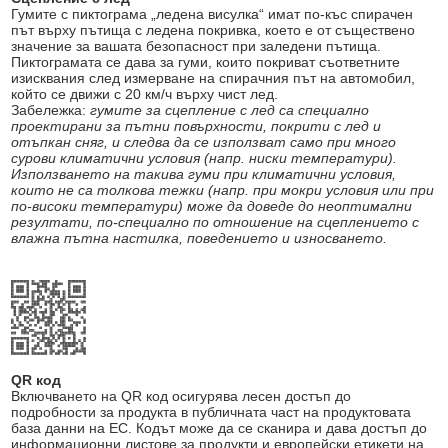
Гумите с пиктограма „ледена висулка“ имат по-къс спирачен
път върху пътища с ледена покривка, което е от съществено
значение за вашата безопасност при заледени пътища.
Пиктограмата се дава за гуми, които покриват съответните
изисквания след измерване на спирачния път на автомобил,
който се движи с 20 км/ч върху чист лед.
Забележка:
гумите за сцепление с лед са специално
проектирани за пътни повърхности, покрити с лед и
отъпкан сняг, и следва да се използват само при много
сурови климатични условия (напр. ниски температури).
Използването на такива гуми при климатични условия,
които не са толкова тежки (напр. при мокри условия или при
по-високи температури) може да доведе до неоптимални
резултати, по-специално по отношение на сцеплението с
влажна пътна настилка, поведението и износването.
QR код
Включването на QR код осигурява лесен достъп до
подробности за продукта в публичната част на продуктовата
база данни на ЕС. Кодът може да се сканира и дава достъп до
информационни листове за продукти и европейски етикети на