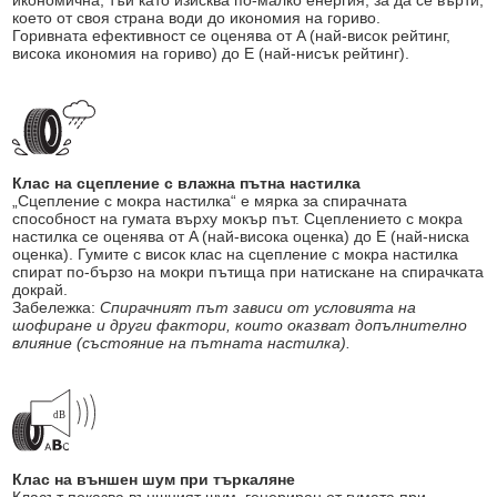
икономична, тъй като изисква по-малко енергия, за да се върти,
което от своя страна води до икономия на гориво.
Горивната ефективност се оценява от A (най-висок рейтинг,
висока икономия на гориво) до E (най-нисък рейтинг).
Клас на сцепление с влажна пътна настилка
„Сцепление с мокра настилка“ е мярка за спирачната
способност на гумата върху мокър път. Сцеплението с мокра
настилка се оценява от A (най-висока оценка) до E (най-ниска
оценка). Гумите с висок клас на сцепление с мокра настилка
спират по-бързо на мокри пътища при натискане на спирачката
докрай.
Забележка:
Спирачният път зависи от условията на
шофиране и други фактори, които оказват допълнително
влияние (състояние на пътната настилка).
Клас на външен шум при търкаляне