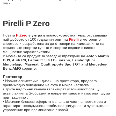
гуми.
Pirelli P Zero
Новата
P Zero
е
ултра високоскоростна гума
, отразяваща
най-доброто от 100 годишния опит на
Pirelli
в моторните
спортове и разработена за да отговори на изискванията на
сериозните спортни купета и спортни седани с високи
мощностни характеристики.
В момента са продукт за заводско вграждане на
Aston Martin
DB9, Audi R8, Ferrari 599 GTB Fiorano, Lamborghini
Murcielago, Maserati Quattroporte Sport GT and Mercedes-
Benz AMG
сериите.
Протектор
• Новият асиметричен дизайн на протектора, предлага
превъзхoдно поведение на суха и мокра настилка.
• Трите надлъжни канала гарантират устойчивост срещу
аквапланинг, а S-образните напречни канали намаляват шума
при тъкаляне .
• Масивни блокове оформят външната част на протектора и
гарантират ненадмината стабилност,сигурност и чувствително
управление при преминаване в завой.