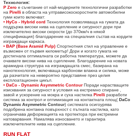
Технология:
P Zero
е съчетание от най-модерните технологични разработки
на
Pirelli
в областа на ултрависокоскоростните автомобилни
гуми които включват:
• HyCo - Hybrid cord
Технология позволяваща на гумата да
поддържа високи нива на сцепление и сигурност дори при
изключително високи скорости (до 370км/ч в някой
спецификация) благодарение на специалния състав на кордите
изграждащи каркаса.
• BAP (Base Aramid Pulp)
Спортнотния стил на управление е
възможен от първия километър! Дори и когато гумата не
достигнала оптималната си работна температура, можете да
очаквате високи нива на сцепление. Благодарение на новата
арамидна структура на изграждащата смес, базирана на
нанотехнология, включваща карбонови влакна и силика, може
да разчитате на невероятно представяне през целия
експлоатационен цикъл.
• DaCo - Dynamic Asymmetric Contour
Поради нарастващите
изисквания за сигурност в условия на екстремно спиране ,
завой и ускорение на мокра и суха настилка
Pirelli
разработи
система за контрол и оптимизация на контактната площ(
DaCo
Dynamic Asymmetric Contour
) системата осигоурява
подобрена контакна повърхност с пътната настилка, като
ограничава деформацията на протектора при екстремни
натоварвания. Намалява износването и гарантира
изключителните нива на сцепление.
RUN FLAT