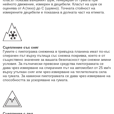
Класът показва външният шум, генериран от гумата при
нейното движение, измерен в децибели. Класът на шум се
оценява от A (тихо) до C (шумно). Точната стойност на
измерените децибели е показана в долната част на етикета.
Сцепление със сняг
Гумите с пиктограма снежинка в тривърха планина имат по-къс
спирачен път върху пътища със снежна покривка, което е от
съществено значение за вашата безопасност при снежни зимни
условия. За пътнически превозни средства пиктограмата се
дава чрез измерване на спирачния път на автомобил от 25 км/ч
върху утъпкан сняг или чрез измерване на теглителната сила
на гумата. За камиони пиктограмата се дава чрез измерване на
способността за ускоряване на гумата.
Сцепление с лед