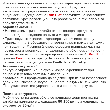
Изключително динамични и скоросни характеристики съчетани
с непостигани до сега нива на сигурност. Предлага
изключително представяне в съчетание с гарантираната
сигурност и надеждност на
Run Flat
продуктите на компанията,
постигнати чрез революционната роботизирана технология за
производство
MIRS™
.
Характеристики:
• Новият асиметричен дизайн на протектора, предлага
превъзхoдно поведение на суха и мокра настилка.
• Трите надлъжни канала гарантират устойчивост срещу
аквапланинг, а S-образните напречни канали намаляват шума
при тъкаляне. Масивни блокове оформят външната част на
протектора и гарантират ненадмината стабилност, сигурност и
чувствително управление при преминаване в завой.
Run Flat
гума на
Pirelli
гарантираща Активна и Пасивна сигурност в
съотвествие с концепцията на
Pirelli Total Mobility
.
Активна сигурност:
• сигурно управление на сухо и мокро, ефективност при
спиране и устойчивост към аквапланинг
• автомобилът продължава да се движи при пълна безопасност
дори и при внезапна загуба на налягане в гумите, тъй като Run
Flat гумите запазват управлението и контрола върху пътя
Пасивна сигурност:
Мобилността на автомобила се поддържа дори при пълна
загуба на налягане в следващите
80-150 км при максимална
скорост от 80км/ч.