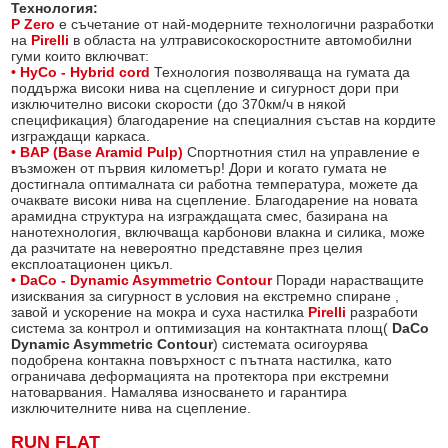
Технология:
P Zero
е съчетание от най-модерните технологични разработки
на
Pirelli
в областа на ултрависокоскоростните автомобилни
гуми които включват:
• HyCo - Hybrid cord
Технология позволяваща на гумата да
поддържа високи нива на сцепление и сигурност дори при
изключително високи скорости (до 370км/ч в някой
спецификация) благодарение на специалния състав на кордите
изграждащи каркаса.
• BAP (Base Aramid Pulp)
Спортнотния стил на управление е
възможен от първия километър! Дори и когато гумата не
достигнала оптималната си работна температура, можете да
очаквате високи нива на сцепление. Благодарение на новата
арамидна структура на изграждащата смес, базирана на
нанотехнология, включваща карбонови влакна и силика, може
да разчитате на невероятно представяне през целия
експлоатационен цикъл.
• DaCo - Dynamic Asymmetric Contour
Поради нарастващите
изисквания за сигурност в условия на екстремно спиране ,
завой и ускорение на мокра и суха настилка
Pirelli
разработи
система за контрол и оптимизация на контактната площ(
DaCo
Dynamic Asymmetric Contour
) системата осигоурява
подобрена контакна повърхност с пътната настилка, като
ограничава деформацията на протектора при екстремни
натоварвания. Намалява износването и гарантира
изключителните нива на сцепление.
RUN FLAT