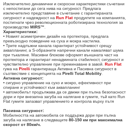
Изключително динамични и скоросни характеристики съчетани
с непостигани до сега нива на сигурност. Предлага
изключително представяне в съчетание с гарантираната
сигурност и надеждност на
Run Flat
продуктите на компанията,
постигнати чрез революционната роботизирана технология за
производство
MIRS™
.
Характеристики:
• Новият асиметричен дизайн на протектора, предлага
превъзхoдно поведение на суха и мокра настилка.
• Трите надлъжни канала гарантират устойчивост срещу
аквапланинг, а S-образните напречни канали намаляват шума
при тъкаляне. Масивни блокове оформят външната част на
протектора и гарантират ненадмината стабилност, сигурност и
чувствително управление при преминаване в завой.
Run Flat
гума на
Pirelli
гарантираща Активна и Пасивна сигурност в
съотвествие с концепцията на
Pirelli Total Mobility
.
Активна сигурност:
• сигурно управление на сухо и мокро, ефективност при
спиране и устойчивост към аквапланинг
• автомобилът продължава да се движи при пълна безопасност
дори и при внезапна загуба на налягане в гумите, тъй като Run
Flat гумите запазват управлението и контрола върху пътя
Пасивна сигурност:
Мобилността на автомобила се поддържа дори при пълна
загуба на налягане в следващите
80-150 км при максимална
скорост от 80км/ч.