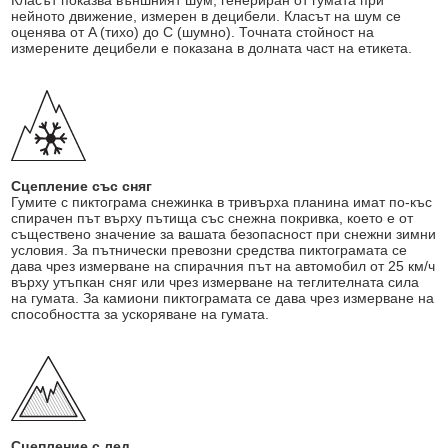
Класът показва външният шум, генериран от гумата при
нейното движение, измерен в децибели. Класът на шум се
оценява от A (тихо) до C (шумно). Точната стойност на
измерените децибели е показана в долната част на етикета.
Сцепление със сняг
Гумите с пиктограма снежинка в тривърха планина имат по-къс
спирачен път върху пътища със снежна покривка, което е от
съществено значение за вашата безопасност при снежни зимни
условия. За пътнически превозни средства пиктограмата се
дава чрез измерване на спирачния път на автомобил от 25 км/ч
върху утъпкан сняг или чрез измерване на теглителната сила
на гумата. За камиони пиктограмата се дава чрез измерване на
способността за ускоряване на гумата.
Сцепление с лед