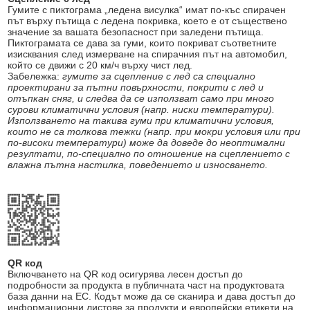
Гумите с пиктограма „ледена висулка“ имат по-къс спирачен
път върху пътища с ледена покривка, което е от съществено
значение за вашата безопасност при заледени пътища.
Пиктограмата се дава за гуми, които покриват съответните
изисквания след измерване на спирачния път на автомобил,
който се движи с 20 км/ч върху чист лед.
Забележка:
гумите за сцепление с лед са специално
проектирани за пътни повърхности, покрити с лед и
отъпкан сняг, и следва да се използват само при много
сурови климатични условия (напр. ниски температури).
Използването на такива гуми при климатични условия,
които не са толкова тежки (напр. при мокри условия или при
по-високи температури) може да доведе до неоптимални
резултати, по-специално по отношение на сцеплението с
влажна пътна настилка, поведението и износването.
QR код
Включването на QR код осигурява лесен достъп до
подробности за продукта в публичната част на продуктовата
база данни на ЕС. Кодът може да се сканира и дава достъп до
информационни листове за продукти и европейски етикети на