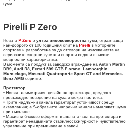
гуми.
Pirelli P Zero
Новата
P Zero
е
ултра високоскоростна гума
, отразяваща
най-доброто от 100 годишния опит на
Pirelli
в моторните
спортове и разработена за да отговори на изискванията на
сериозните спортни купета и спортни седани с високи
мощностни характеристики.
В момента са продукт за заводско вграждане на
Aston Martin
DB9, Audi R8, Ferrari 599 GTB Fiorano, Lamborghini
Murcielago, Maserati Quattroporte Sport GT and Mercedes-
Benz AMG
сериите.
Протектор
• Новият асиметричен дизайн на протектора, предлага
превъзхoдно поведение на суха и мокра настилка.
• Трите надлъжни канала гарантират устойчивост срещу
аквапланинг, а S-образните напречни канали намаляват шума
при тъкаляне .
• Масивни блокове оформят външната част на протектора и
гарантират ненадмината стабилност,сигурност и чувствително
управление при преминаване в завой.