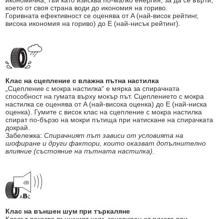
икономична, тъй като изисква по-малко енергия, за да се върти,
което от своя страна води до икономия на гориво.
Горивната ефективност се оценява от A (най-висок рейтинг,
висока икономия на гориво) до E (най-нисък рейтинг).
Клас на сцепление с влажна пътна настилка
„Сцепление с мокра настилка“ е мярка за спирачната
способност на гумата върху мокър път. Сцеплението с мокра
настилка се оценява от A (най-висока оценка) до E (най-ниска
оценка). Гумите с висок клас на сцепление с мокра настилка
спират по-бързо на мокри пътища при натискане на спирачката
докрай.
Забележка:
Спирачният път зависи от условията на
шофиране и други фактори, които оказват допълнително
влияние (състояние на пътната настилка).
Клас на външен шум при търкаляне