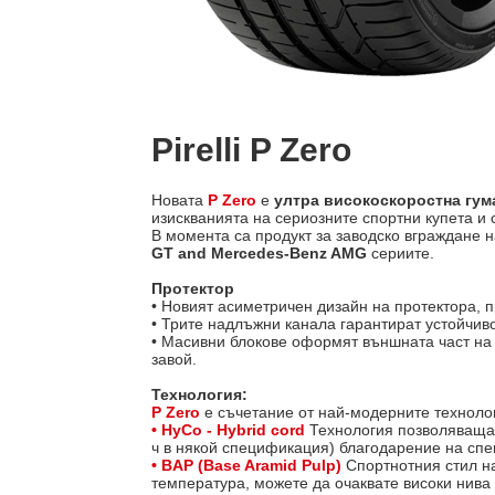
Pirelli P Zero
Новата
P Zero
е
ултра високоскоростна гум
изискванията на сериозните спортни купета и
В момента са продукт за заводско вграждане 
GT and Mercedes-Benz AMG
сериите.
Протектор
• Новият асиметричен дизайн на протектора, 
• Трите надлъжни канала гарантират устойчив
• Масивни блокове оформят външната част на 
завой.
Технология:
P Zero
е съчетание от най-модерните техноло
• HyCo - Hybrid cord
Технология позволяваща н
ч в някой спецификация) благодарение на спе
• BAP (Base Aramid Pulp)
Спортнотния стил н
температура, можете да очаквате високи нива