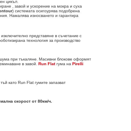
ен цикъл.
ране , завой и ускорение на мокра и суха
ontour
) системата осигоурява подобрена
ания. Намалява износването и гарантира
а изключително представяне в съчетание с
роботизирана технология за производство
т шума при тъкаляне. Масивни блокове оформят
реминаване в завой.
Run Flat
гума на
Pirelli
тъй като Run Flat гумите запазват
мална скорост от 80км/ч.