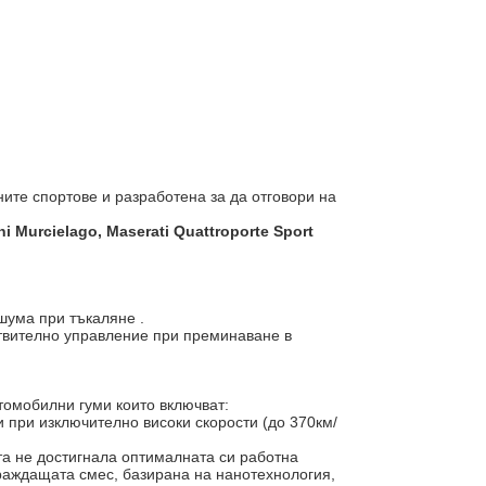
ите спортове и разработена за да отговори на
ni Murcielago, Maserati Quattroporte Sport
шума при тъкаляне .
ствително управление при преминаване в
томобилни гуми които включват:
 при изключително високи скорости (до 370км/
та не достигнала оптималната си работна
граждащата смес, базирана на нанотехнология,