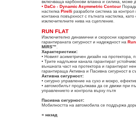
включваща карбонови влакна и силика, може д
• DaCo - Dynamic Asymmetric Contour
Поради 
настилка
Pirelli
разработи система за контрол
контакна повърхност с пътната настилка, кат
изключителните нива на сцепление.
RUN FLAT
Изключително динамични и скоросни характери
гарантираната сигурност и надеждност на
Run
MIRS™
.
Характеристики:
• Новият асиметричен дизайн на протектора, 
• Трите надлъжни канала гарантират устойчив
външната част на протектора и гарантират не
гарантираща Активна и Пасивна сигурност в с
Активна сигурност:
• сигурно управление на сухо и мокро, ефекти
• автомобилът продължава да се движи при пъл
управлението и контрола върху пътя
Пасивна сигурност:
Мобилността на автомобила се поддържа дори
« назад