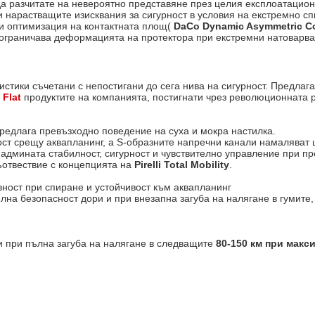
а разчитате на невероятно представяне през целия експлоатацион
нарастващите изисквания за сигурност в условия на екстремно спи
 и оптимизация на контактната площ(
DaCo Dynamic Asymmetric C
о ограничава деформацията на протектора при екстремни натоварв
стики съчетани с непостигани до сега нива на сигурност. Предлаг
 Flat
продуктите на компанията, постигнати чрез революционната 
предлага превъзхoдно поведение на суха и мокра настилка.
ост срещу аквапланинг, а S-образните напречни канали намалява
надмината стабилност, сигурност и чувствително управление при п
ъотвествие с концепцията на
Pirelli Total Mobility
.
вност при спиране и устойчивост към аквапланинг
на безопасност дори и при внезапна загуба на налягане в гумите, 
 при пълна загуба на налягане в следващите
80-150 км при макси