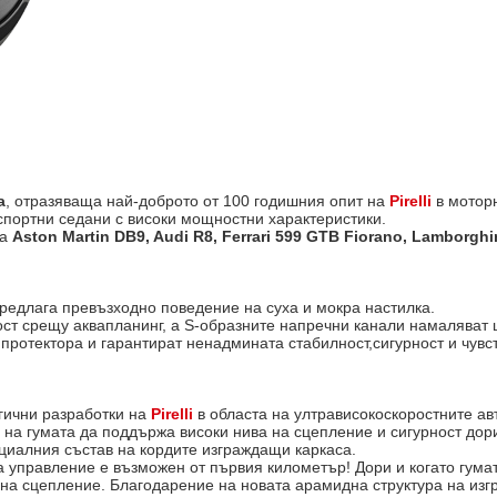
а
, отразяваща най-доброто от 100 годишния опит на
Pirelli
в моторн
 спортни седани с високи мощностни характеристики.
на
Aston Martin DB9, Audi R8, Ferrari 599 GTB Fiorano, Lamborghi
предлага превъзхoдно поведение на суха и мокра настилка.
ост срещу аквапланинг, а S-образните напречни канали намаляват 
протектора и гарантират ненадмината стабилност,сигурност и чув
гични разработки на
Pirelli
в областа на ултрависокоскоростните ав
а гумата да поддържа високи нива на сцепление и сигурност дори
циалния състав на кордите изграждащи каркаса.
а управление е възможен от първия километър! Дори и когато гума
 на сцепление. Благодарение на новата арамидна структура на из