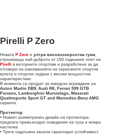
Pirelli P Zero
Новата
P Zero
е
ултра високоскоростна гума
,
отразяваща най-доброто от 100 годишния опит на
Pirelli
в моторните спортове и разработена за да
отговори на изискванията на сериозните спортни
купета и спортни седани с високи мощностни
характеристики.
В момента са продукт за заводско вграждане на
Aston Martin DB9, Audi R8, Ferrari 599 GTB
Fiorano, Lamborghini Murcielago, Maserati
Quattroporte Sport GT and Mercedes-Benz AMG
сериите.
Протектор
• Новият асиметричен дизайн на протектора,
предлага превъзхoдно поведение на суха и мокра
настилка.
• Трите надлъжни канала гарантират устойчивост