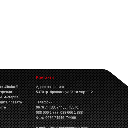
Контакти
е Ultralux®
Адрес на фирмата:
ефенди
5370 гр. Дряново, ул."3-ти март" 12
м България
щита правата
Телефони:
лите
0676 74433, 74466, 75570,
088 666 1 777, 088 666 1 888
Факс: 0676 74546, 74466