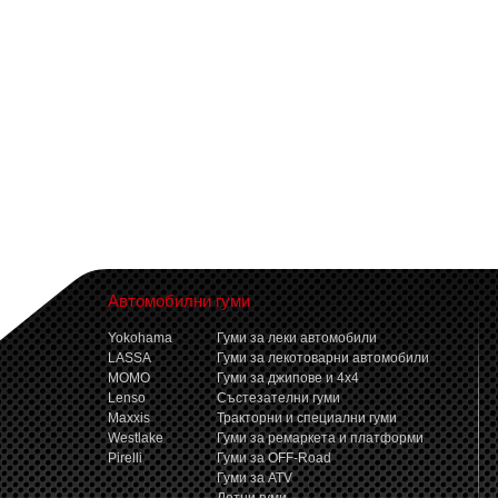
Автомобилни гуми
Yokohama
Гуми за леки автомобили
LASSA
Гуми за лекотоварни автомобили
MOMO
Гуми за джипове и 4x4
Lenso
Състезателни гуми
Maxxis
Тракторни и специални гуми
Westlake
Гуми за ремаркета и платформи
Pirelli
Гуми за OFF-Road
Гуми за ATV