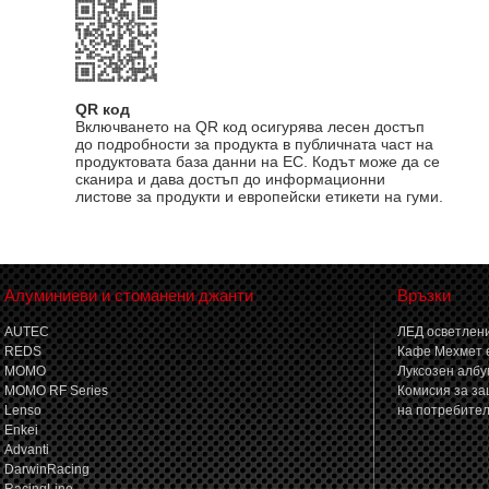
QR код
Включването на QR код осигурява лесен достъп
до подробности за продукта в публичната част на
продуктовата база данни на ЕС. Кодът може да се
сканира и дава достъп до информационни
листове за продукти и европейски етикети на гуми.
Алуминиеви и стоманени джанти
Връзки
AUTEC
ЛЕД осветлени
REDS
Кафе Мехмет 
MOMO
Луксозен албу
MOMO RF Series
Комисия за за
Lenso
на потребите
Enkei
Advanti
DarwinRacing