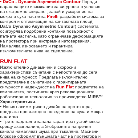
• DaCo - Dynamic Asymmetric Contour
Поради
нарастващите изисквания за сигурност в условия
на екстремно спиране , завой и ускорение на
мокра и суха настилка
Pirelli
разработи система за
контрол и оптимизация на контактната площ(
DaCo Dynamic Asymmetric Contour
) системата
осигоурява подобрена контакна повърхност с
пътната настилка, като ограничава деформацията
на протектора при екстремни натоварвания.
Намалява износването и гарантира
изключителните нива на сцепление.
RUN FLAT
Изключително динамични и скоросни
характеристики съчетани с непостигани до сега
нива на сигурност. Предлага изключително
представяне в съчетание с гарантираната
сигурност и надеждност на
Run Flat
продуктите на
компанията, постигнати чрез революционната
роботизирана технология за производство
MIRS™
.
Характеристики:
• Новият асиметричен дизайн на протектора,
предлага превъзхoдно поведение на суха и мокра
настилка.
• Трите надлъжни канала гарантират устойчивост
срещу аквапланинг, а S-образните напречни
канали намаляват шума при тъкаляне. Масивни
блокове оформят външната част на протектора и