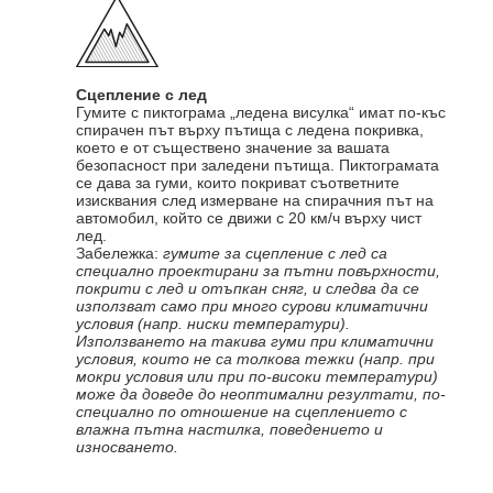
Сцепление с лед
Гумите с пиктограма „ледена висулка“ имат по-къс
спирачен път върху пътища с ледена покривка,
което е от съществено значение за вашата
безопасност при заледени пътища. Пиктограмата
се дава за гуми, които покриват съответните
изисквания след измерване на спирачния път на
автомобил, който се движи с 20 км/ч върху чист
лед.
Забележка:
гумите за сцепление с лед са
специално проектирани за пътни повърхности,
покрити с лед и отъпкан сняг, и следва да се
използват само при много сурови климатични
условия (напр. ниски температури).
Използването на такива гуми при климатични
условия, които не са толкова тежки (напр. при
мокри условия или при по-високи температури)
може да доведе до неоптимални резултати, по-
специално по отношение на сцеплението с
влажна пътна настилка, поведението и
износването.