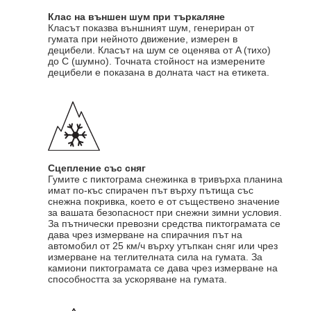
Клас на външен шум при търкаляне
Класът показва външният шум, генериран от
гумата при нейното движение, измерен в
децибели. Класът на шум се оценява от A (тихо)
до C (шумно). Точната стойност на измерените
децибели е показана в долната част на етикета.
Сцепление със сняг
Гумите с пиктограма снежинка в тривърха планина
имат по-къс спирачен път върху пътища със
снежна покривка, което е от съществено значение
за вашата безопасност при снежни зимни условия.
За пътнически превозни средства пиктограмата се
дава чрез измерване на спирачния път на
автомобил от 25 км/ч върху утъпкан сняг или чрез
измерване на теглителната сила на гумата. За
камиони пиктограмата се дава чрез измерване на
способността за ускоряване на гумата.