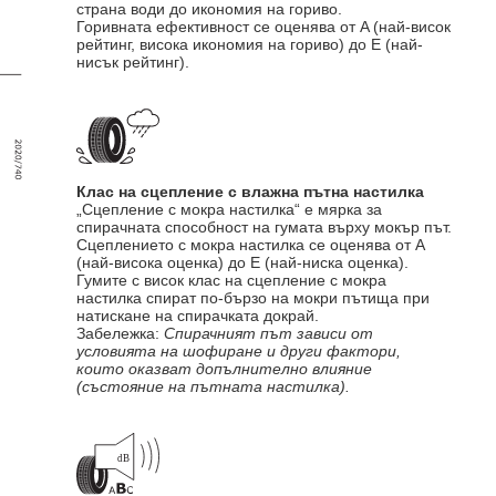
страна води до икономия на гориво.
Горивната ефективност се оценява от A (най-висок
рейтинг, висока икономия на гориво) до E (най-
нисък рейтинг).
Клас на сцепление с влажна пътна настилка
„Сцепление с мокра настилка“ е мярка за
спирачната способност на гумата върху мокър път.
Сцеплението с мокра настилка се оценява от A
(най-висока оценка) до E (най-ниска оценка).
Гумите с висок клас на сцепление с мокра
настилка спират по-бързо на мокри пътища при
натискане на спирачката докрай.
Забележка:
Спирачният път зависи от
условията на шофиране и други фактори,
които оказват допълнително влияние
(състояние на пътната настилка).