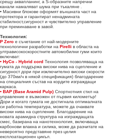
срещу аквапланинг, а S-образните напречни
канали намаляват шума при тъкаляне .
• Масивни блокове оформят външната част на
протектора и гарантират ненадмината
стабилност,сигурност и чувствително управление
при преминаване в завой.
Технология:
P Zero
е съчетание от най-модерните
технологични разработки на
Pirelli
в областа на
ултрависокоскоростните автомобилни гуми които
включват:
• HyCo - Hybrid cord
Технология позволяваща на
гумата да поддържа високи нива на сцепление и
сигурност дори при изключително високи скорости
(до 370км/ч в някой спецификация) благодарение
на специалния състав на кордите изграждащи
каркаса.
• BAP (Base Aramid Pulp)
Спортнотния стил на
управление е възможен от първия километър!
Дори и когато гумата не достигнала оптималната
си работна температура, можете да очаквате
високи нива на сцепление. Благодарение на
новата арамидна структура на изграждащата
смес, базирана на нанотехнология, включваща
карбонови влакна и силика, може да разчитате на
невероятно представяне през целия
експлоатационен цикъл.