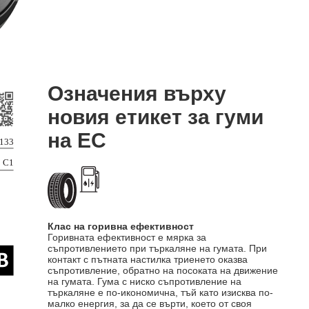
Означения върху
новия етикет за гуми
на ЕС
Клас на горивна ефективност
Горивната ефективност е мярка за
съпротивлението при търкаляне на гумата. При
контакт с пътната настилка триенето оказва
съпротивление, обратно на посоката на движение
на гумата. Гума с ниско съпротивление на
търкаляне е по-икономична, тъй като изисква по-
малко енергия, за да се върти, което от своя