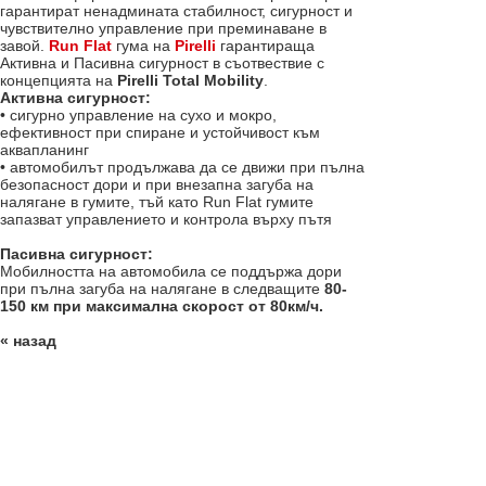
гарантират ненадмината стабилност, сигурност и
чувствително управление при преминаване в
завой.
Run Flat
гума на
Pirelli
гарантираща
Активна и Пасивна сигурност в съотвествие с
концепцията на
Pirelli Total Mobility
.
Активна сигурност:
• сигурно управление на сухо и мокро,
ефективност при спиране и устойчивост към
аквапланинг
• автомобилът продължава да се движи при пълна
безопасност дори и при внезапна загуба на
налягане в гумите, тъй като Run Flat гумите
запазват управлението и контрола върху пътя
Пасивна сигурност:
Мобилността на автомобила се поддържа дори
при пълна загуба на налягане в следващите
80-
150 км при максимална скорост от 80км/ч.
« назад