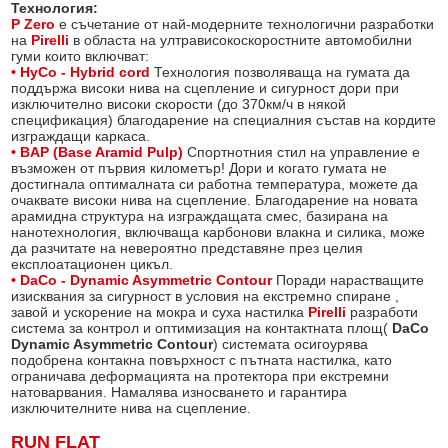
Технология:
P Zero
е съчетание от най-модерните технологични разработки
на
Pirelli
в областа на ултрависокоскоростните автомобилни
гуми които включват:
• HyCo - Hybrid cord
Технология позволяваща на гумата да
поддържа високи нива на сцепление и сигурност дори при
изключително високи скорости (до 370км/ч в някой
спецификация) благодарение на специалния състав на кордите
изграждащи каркаса.
• BAP (Base Aramid Pulp)
Спортнотния стил на управление е
възможен от първия километър! Дори и когато гумата не
достигнала оптималната си работна температура, можете да
очаквате високи нива на сцепление. Благодарение на новата
арамидна структура на изграждащата смес, базирана на
нанотехнология, включваща карбонови влакна и силика, може
да разчитате на невероятно представяне през целия
експлоатационен цикъл.
• DaCo - Dynamic Asymmetric Contour
Поради нарастващите
изисквания за сигурност в условия на екстремно спиране ,
завой и ускорение на мокра и суха настилка
Pirelli
разработи
система за контрол и оптимизация на контактната площ(
DaCo
Dynamic Asymmetric Contour
) системата осигоурява
подобрена контакна повърхност с пътната настилка, като
ограничава деформацията на протектора при екстремни
натоварвания. Намалява износването и гарантира
изключителните нива на сцепление.
RUN FLAT