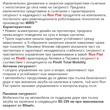
Изключително динамични и скоросни характеристики съчетани
с непостигани до сега нива на сигурност. Предлага
изключително представяне в съчетание с гарантираната
сигурност и надеждност на
Run Flat
продуктите на компанията,
постигнати чрез революционната роботизирана технология за
производство
MIRS™
.
Характеристики:
• Новият асиметричен дизайн на протектора, предлага
превъзхoдно поведение на суха и мокра настилка.
• Трите надлъжни канала гарантират устойчивост срещу
аквапланинг, а S-образните напречни канали намаляват шума
при тъкаляне. Масивни блокове оформят външната част на
протектора и гарантират ненадмината стабилност, сигурност и
чувствително управление при преминаване в завой.
Run Flat
гума на
Pirelli
гарантираща Активна и Пасивна сигурност в
съотвествие с концепцията на
Pirelli Total Mobility
.
Активна сигурност:
• сигурно управление на сухо и мокро, ефективност при
спиране и устойчивост към аквапланинг
• автомобилът продължава да се движи при пълна безопасност
дори и при внезапна загуба на налягане в гумите, тъй като Run
Flat гумите запазват управлението и контрола върху пътя
Пасивна сигурност:
Мобилността на автомобила се поддържа дори при пълна
загуба на налягане в следващите
80-150 км при максимална
скорост от 80км/ч.