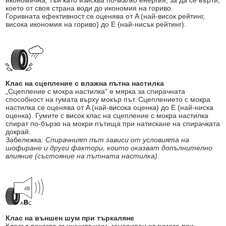
икономична, тъй като изисква по-малко енергия, за да се върти,
което от своя страна води до икономия на гориво.
Горивната ефективност се оценява от A (най-висок рейтинг,
висока икономия на гориво) до E (най-нисък рейтинг).
Клас на сцепление с влажна пътна настилка
„Сцепление с мокра настилка“ е мярка за спирачната
способност на гумата върху мокър път. Сцеплението с мокра
настилка се оценява от A (най-висока оценка) до E (най-ниска
оценка). Гумите с висок клас на сцепление с мокра настилка
спират по-бързо на мокри пътища при натискане на спирачката
докрай.
Забележка:
Спирачният път зависи от условията на
шофиране и други фактори, които оказват допълнително
влияние (състояние на пътната настилка).
Клас на външен шум при търкаляне