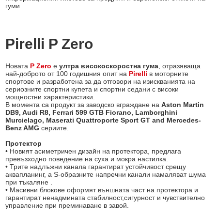
гуми.
Pirelli P Zero
Новата
P Zero
е
ултра високоскоростна гума
, отразяваща
най-доброто от 100 годишния опит на
Pirelli
в моторните
спортове и разработена за да отговори на изискванията на
сериозните спортни купета и спортни седани с високи
мощностни характеристики.
В момента са продукт за заводско вграждане на
Aston Martin
DB9, Audi R8, Ferrari 599 GTB Fiorano, Lamborghini
Murcielago, Maserati Quattroporte Sport GT and Mercedes-
Benz AMG
сериите.
Протектор
• Новият асиметричен дизайн на протектора, предлага
превъзхoдно поведение на суха и мокра настилка.
• Трите надлъжни канала гарантират устойчивост срещу
аквапланинг, а S-образните напречни канали намаляват шума
при тъкаляне .
• Масивни блокове оформят външната част на протектора и
гарантират ненадмината стабилност,сигурност и чувствително
управление при преминаване в завой.