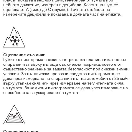
Класът показва външният шум, генериран от гумата при
нейното движение, измерен в децибели. Класът на шум се
оценява от A (тихо) до C (шумно). Точната стойност на
измерените децибели е показана в долната част на етикета.
Сцепление със сняг
Гумите с пиктограма снежинка в тривърха планина имат по-къс
спирачен път върху пътища със снежна покривка, което е от
съществено значение за вашата безопасност при снежни зимни
условия. За пътнически превозни средства пиктограмата се
дава чрез измерване на спирачния път на автомобил от 25 км/ч
върху утъпкан сняг или чрез измерване на теглителната сила
на гумата. За камиони пиктограмата се дава чрез измерване на
способността за ускоряване на гумата.
Сцепление с лед