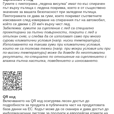
Гумите с пиктограма „ледена висулка“ имат по-къс спирачен
път върху пътища с ледена покривка, което е от съществено
значение за вашата безопасност при заледени пътища.
Пиктограмата се дава за гуми, които покриват съответните
изисквания след измерване на спирачния път на автомобил,
който се движи с 20 км/ч върху чист лед.
Забележка:
гумите за сцепление с лед са специално
проектирани за пътни повърхности, покрити с лед и
отъпкан сняг, и следва да се използват само при много
сурови климатични условия (напр. ниски температури).
Използването на такива гуми при климатични условия,
които не са толкова тежки (напр. при мокри условия или при
по-високи температури) може да доведе до неоптимални
резултати, по-специално по отношение на сцеплението с
влажна пътна настилка, поведението и износването.
QR код
Включването на QR код осигурява лесен достъп до
подробности за продукта в публичната част на продуктовата
база данни на ЕС. Кодът може да се сканира и дава достъп до
информационни листове за продукти и европейски етикети на