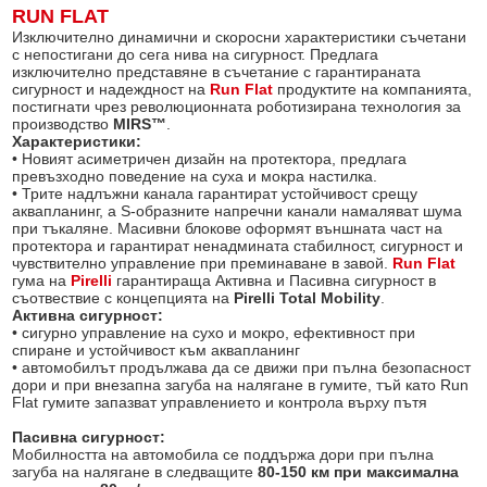
RUN FLAT
Изключително динамични и скоросни характеристики съчетани
с непостигани до сега нива на сигурност. Предлага
изключително представяне в съчетание с гарантираната
сигурност и надеждност на
Run Flat
продуктите на компанията,
постигнати чрез революционната роботизирана технология за
производство
MIRS™
.
Характеристики:
• Новият асиметричен дизайн на протектора, предлага
превъзхoдно поведение на суха и мокра настилка.
• Трите надлъжни канала гарантират устойчивост срещу
аквапланинг, а S-образните напречни канали намаляват шума
при тъкаляне. Масивни блокове оформят външната част на
протектора и гарантират ненадмината стабилност, сигурност и
чувствително управление при преминаване в завой.
Run Flat
гума на
Pirelli
гарантираща Активна и Пасивна сигурност в
съотвествие с концепцията на
Pirelli Total Mobility
.
Активна сигурност:
• сигурно управление на сухо и мокро, ефективност при
спиране и устойчивост към аквапланинг
• автомобилът продължава да се движи при пълна безопасност
дори и при внезапна загуба на налягане в гумите, тъй като Run
Flat гумите запазват управлението и контрола върху пътя
Пасивна сигурност:
Мобилността на автомобила се поддържа дори при пълна
загуба на налягане в следващите
80-150 км при максимална