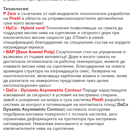
Технология:
P Zero
е съчетание от най-модерните технологични разработки
на
Pirelli
в областа на ултрависокоскоростните автомобилни
гуми които включват:
• HyCo - Hybrid cord
Технология позволяваща на гумата да
поддържа високи нива на сцепление и сигурност дори при
изключително високи скорости (до 370км/ч в някой
спецификация) благодарение на специалния състав на кордите
изграждащи каркаса.
• BAP (Base Aramid Pulp)
Спортнотния стил на управление е
възможен от първия километър! Дори и когато гумата не
достигнала оптималната си работна температура, можете да
очаквате високи нива на сцепление. Благодарение на новата
арамидна структура на изграждащата смес, базирана на
нанотехнология, включваща карбонови влакна и силика, може
да разчитате на невероятно представяне през целия
експлоатационен цикъл.
• DaCo - Dynamic Asymmetric Contour
Поради нарастващите
изисквания за сигурност в условия на екстремно спиране ,
завой и ускорение на мокра и суха настилка
Pirelli
разработи
система за контрол и оптимизация на контактната площ(
DaCo
Dynamic Asymmetric Contour
) системата осигоурява
подобрена контакна повърхност с пътната настилка, като
ограничава деформацията на протектора при екстремни
натоварвания. Намалява износването и гарантира
изключителните нива на сцепление.