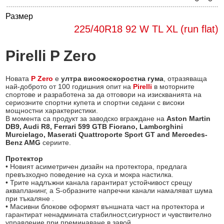
Размер
225/40R18 92 W TL XL (run flat)
Pirelli P Zero
Новата
P Zero
е
ултра високоскоростна гума
, отразяваща
най-доброто от 100 годишния опит на
Pirelli
в моторните
спортове и разработена за да отговори на изискванията на
сериозните спортни купета и спортни седани с високи
мощностни характеристики.
В момента са продукт за заводско вграждане на
Aston Martin
DB9, Audi R8, Ferrari 599 GTB Fiorano, Lamborghini
Murcielago, Maserati Quattroporte Sport GT and Mercedes-
Benz AMG
сериите.
Протектор
• Новият асиметричен дизайн на протектора, предлага
превъзхoдно поведение на суха и мокра настилка.
• Трите надлъжни канала гарантират устойчивост срещу
аквапланинг, а S-образните напречни канали намаляват шума
при тъкаляне .
• Масивни блокове оформят външната част на протектора и
гарантират ненадмината стабилност,сигурност и чувствително
управление при преминаване в завой.