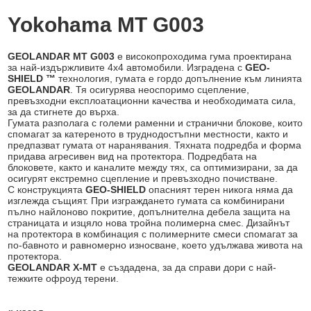
Yokohama MT G003
GEOLANDAR MT G003
е високопроходима гума проектирана
за най-издържливите 4х4 автомобили. Изградена с
GEO-
SHIELD ™
технология, гумата е гордо допълнение към линията
GEOLANDAR
. Тя осигурява неоспоримо сцепление,
превъзходни експлоатационни качества и необходимата сила,
за да стигнете до върха.
Гумата разполага с големи раменни и странични блокове, които
спомагат за катереното в труднодостъпни местности, както и
предпазват гумата от наранявания. Тяхната подредба и форма
придава агресивен вид на протектора. Подредбата на
блоковете, както и каналите между тях, са оптимизирани, за да
осигурят екстремно сцепление и превъзходно почистване.
С конструкцията
GEO-SHIELD
опасният терен никога няма да
изглежда същият. При изграждането гумата са комбинирани
пълно найлоново покритие, допълнителна дебела защита на
страницата и изцяло нова тройна полимерна смес. Дизайнът
на протектора в комбинация с полимерните смеси спомагат за
по-бавното и равномерно износване, което удължава живота на
протектора.
GEOLANDAR X-MT
е създадена, за да справи дори с най-
тежките офроуд терени.