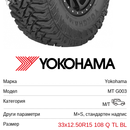
Баланс на автомобилните гуми
Марка
Yokohama
Модел
MT G003
Категория
M/T
Други параметри
M+S, стандартен надпис
Размер
33x12.50R15 108 Q TL BL