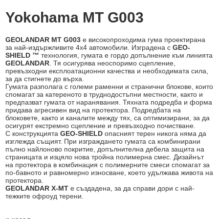
Yokohama MT G003
GEOLANDAR MT G003
е високопроходима гума проектирана
за най-издържливите 4х4 автомобили. Изградена с
GEO-
SHIELD ™
технология, гумата е гордо допълнение към линията
GEOLANDAR
. Тя осигурява неоспоримо сцепление,
превъзходни експлоатационни качества и необходимата сила,
за да стигнете до върха.
Гумата разполага с големи раменни и странични блокове, които
спомагат за катереното в труднодостъпни местности, както и
предпазват гумата от наранявания. Тяхната подредба и форма
придава агресивен вид на протектора. Подредбата на
блоковете, както и каналите между тях, са оптимизирани, за да
осигурят екстремно сцепление и превъзходно почистване.
С конструкцията
GEO-SHIELD
опасният терен никога няма да
изглежда същият. При изграждането гумата са комбинирани
пълно найлоново покритие, допълнителна дебела защита на
страницата и изцяло нова тройна полимерна смес. Дизайнът
на протектора в комбинация с полимерните смеси спомагат за
по-бавното и равномерно износване, което удължава живота на
протектора.
GEOLANDAR X-MT
е създадена, за да справи дори с най-
тежките офроуд терени.