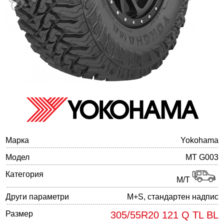
Баланс на автомобилните гуми
Марка
Yokohama
Модел
MT G003
Категория
M/T
Други параметри
M+S, стандартен надпис
Размер
305/55R20 121 Q TL BL