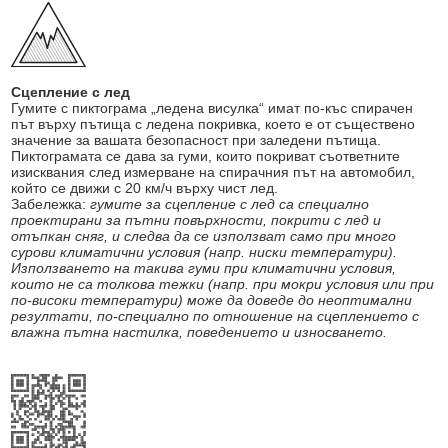
Сцепление с лед
Гумите с пиктограма „ледена висулка“ имат по-къс спирачен
път върху пътища с ледена покривка, което е от съществено
значение за вашата безопасност при заледени пътища.
Пиктограмата се дава за гуми, които покриват съответните
изисквания след измерване на спирачния път на автомобил,
който се движи с 20 км/ч върху чист лед.
Забележка:
гумите за сцепление с лед са специално
проектирани за пътни повърхности, покрити с лед и
отъпкан сняг, и следва да се използват само при много
сурови климатични условия (напр. ниски температури).
Използването на такива гуми при климатични условия,
които не са толкова тежки (напр. при мокри условия или при
по-високи температури) може да доведе до неоптимални
резултати, по-специално по отношение на сцеплението с
влажна пътна настилка, поведението и износването.