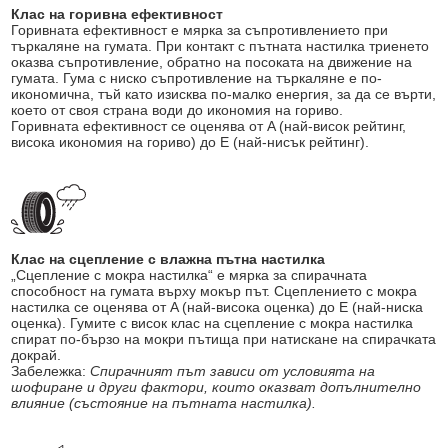
Клас на горивна ефективност
Горивната ефективност е мярка за съпротивлението при
търкаляне на гумата. При контакт с пътната настилка триенето
оказва съпротивление, обратно на посоката на движение на
гумата. Гума с ниско съпротивление на търкаляне е по-
икономична, тъй като изисква по-малко енергия, за да се върти,
което от своя страна води до икономия на гориво.
Горивната ефективност се оценява от A (най-висок рейтинг,
висока икономия на гориво) до E (най-нисък рейтинг).
Клас на сцепление с влажна пътна настилка
„Сцепление с мокра настилка“ е мярка за спирачната
способност на гумата върху мокър път. Сцеплението с мокра
настилка се оценява от A (най-висока оценка) до E (най-ниска
оценка). Гумите с висок клас на сцепление с мокра настилка
спират по-бързо на мокри пътища при натискане на спирачката
докрай.
Забележка:
Спирачният път зависи от условията на
шофиране и други фактори, които оказват допълнително
влияние (състояние на пътната настилка).