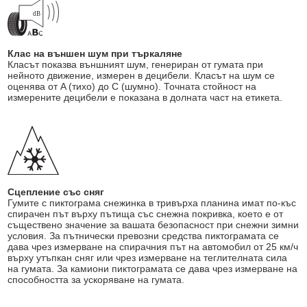
Клас на външен шум при търкаляне
Класът показва външният шум, генериран от гумата при
нейното движение, измерен в децибели. Класът на шум се
оценява от A (тихо) до C (шумно). Точната стойност на
измерените децибели е показана в долната част на етикета.
Сцепление със сняг
Гумите с пиктограма снежинка в тривърха планина имат по-къс
спирачен път върху пътища със снежна покривка, което е от
съществено значение за вашата безопасност при снежни зимни
условия. За пътнически превозни средства пиктограмата се
дава чрез измерване на спирачния път на автомобил от 25 км/ч
върху утъпкан сняг или чрез измерване на теглителната сила
на гумата. За камиони пиктограмата се дава чрез измерване на
способността за ускоряване на гумата.