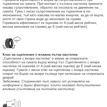
търкаляне на гумата. При контакт с пътната настилка триенето
оказва съпротивление, обратно на посоката на движение на
гумата. Гума с ниско съпротивление на търкаляне е по-
икономична, тъй като изисква по-малко енергия, за да се върти,
което от своя страна води до икономия на гориво.
Горивната ефективност се оценява от A (най-висок рейтинг,
висока икономия на гориво) до E (най-нисък рейтинг).
Клас на сцепление с влажна пътна настилка
„Сцепление с мокра настилка“ е мярка за спирачната
способност на гумата върху мокър път. Сцеплението с мокра
настилка се оценява от A (най-висока оценка) до E (най-ниска
оценка). Гумите с висок клас на сцепление с мокра настилка
спират по-бързо на мокри пътища при натискане на спирачката
докрай.
Забележка:
Спирачният път зависи от условията на
шофиране и други фактори, които оказват допълнително
влияние (състояние на пътната настилка).