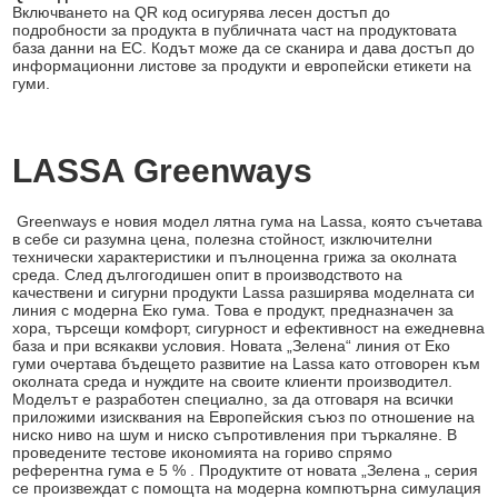
Включването на QR код осигурява лесен достъп до
подробности за продукта в публичната част на продуктовата
база данни на ЕС. Кодът може да се сканира и дава достъп до
информационни листове за продукти и европейски етикети на
гуми.
LASSA Greenways
Greenways е новия модел лятна гума на Lassa, която съчетава
в себе си разумна цена, полезна стойност, изключителни
технически характеристики и пълноценна грижа за околната
среда. След дългогодишен опит в производството на
качествени и сигурни продукти Lassa разширява моделната си
линия с модерна Еко гума. Това е продукт, предназначен за
хора, търсещи комфорт, сигурност и ефективност на ежедневна
база и при всякакви условия. Новата „Зелена“ линия от Еко
гуми очертава бъдещето развитие на Lassa като отговорен към
околната среда и нуждите на своите клиенти производител.
Моделът е разработен специално, за да отговаря на всички
приложими изисквания на Европейския съюз по отношение на
ниско ниво на шум и ниско съпротивления при търкаляне. В
проведените тестове икономията на гориво спрямо
референтна гума е 5 % . Продуктите от новата „Зелена „ серия
се произвеждат с помощта на модерна компютърна симулация