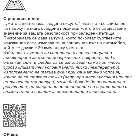
Сцепление с лед
Гумите с пиктограма „ледена висулка“ имат по-къс спирачен
път върху пътища с ледена покривка, което е от съществено
значение за вашата безопасност при заледени пътища.
Пиктограмата се дава за гуми, които покриват съответните
изисквания след измерване на спирачния път на автомобил,
който се движи с 20 км/ч върху чист лед.
Забележка:
гумите за сцепление с лед са специално
проектирани за пътни повърхности, покрити с лед и
отъпкан сняг, и следва да се използват само при много
сурови климатични условия (напр. ниски температури).
Използването на такива гуми при климатични условия,
които не са толкова тежки (напр. при мокри условия или при
по-високи температури) може да доведе до неоптимални
резултати, по-специално по отношение на сцеплението с
влажна пътна настилка, поведението и износването.
QR код