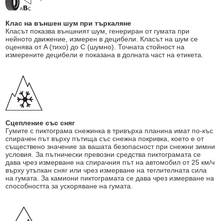
Клас на външен шум при търкаляне
Класът показва външният шум, генериран от гумата при
нейното движение, измерен в децибели. Класът на шум се
оценява от A (тихо) до C (шумно). Точната стойност на
измерените децибели е показана в долната част на етикета.
Сцепление със сняг
Гумите с пиктограма снежинка в тривърха планина имат по-къс
спирачен път върху пътища със снежна покривка, което е от
съществено значение за вашата безопасност при снежни зимни
условия. За пътнически превозни средства пиктограмата се
дава чрез измерване на спирачния път на автомобил от 25 км/ч
върху утъпкан сняг или чрез измерване на теглителната сила
на гумата. За камиони пиктограмата се дава чрез измерване на
способността за ускоряване на гумата.