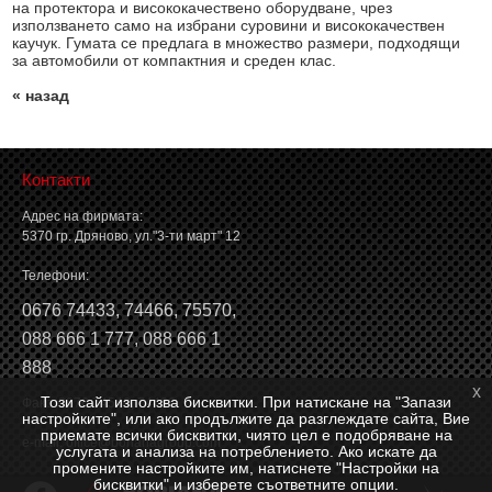
на протектора и висококачествено оборудване, чрез
използването само на избрани суровини и висококачествен
каучук. Гумата се предлага в множество размери, подходящи
за автомобили от компактния и среден клас.
« назад
Контакти
Адрес на фирмата:
5370 гр. Дряново, ул."3-ти март" 12
Телефони:
0676 74433
,
74466
,
75570
,
088 666 1 777
,
088 666 1
888
x
Този сайт използва бисквитки. При натискане на "Запази
Факс: 0676 74546, 74466
настройките", или ако продължите да разглеждате сайта, Вие
приемате всички бисквитки, чиято цел е подобряване на
e-mail:
office@borianagroup.com
услугата и анализа на потреблението. Ако искате да
промените настройките им, натиснете "Настройки на
бисквитки" и изберете съответните опции.