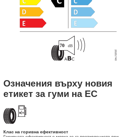
Означения върху новия
етикет за гуми на ЕС
Клас на горивна ефективност
Горивната ефективност е мярка за съпротивлението при